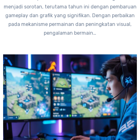
menjadi sorotan, terutama tahun ini dengan pembaruan
gameplay dan grafik yang signifikan. Dengan perbaikan
pada mekanisme permainan dan peningkatan visual,
pengalaman bermain…