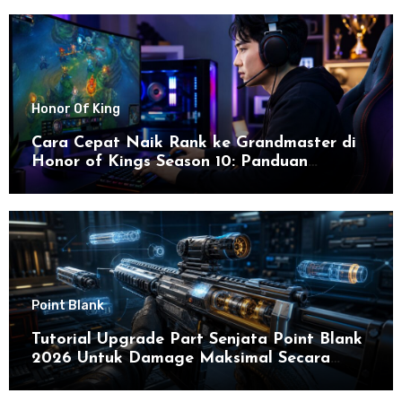
Honor Of King
Cara Cepat Naik Rank ke Grandmaster di
Honor of Kings Season 10: Panduan
Lengkap dan Strategi Terbaru untuk Sukses
di 2026
Point Blank
Tutorial Upgrade Part Senjata Point Blank
2026 Untuk Damage Maksimal Secara
Efektif