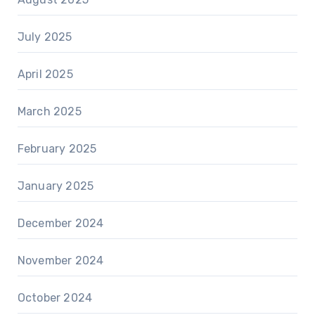
July 2025
April 2025
March 2025
February 2025
January 2025
December 2024
November 2024
October 2024