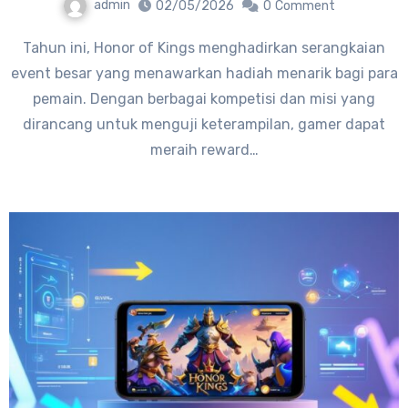
admin
02/05/2026
0
Comment
Tahun ini, Honor of Kings menghadirkan serangkaian
event besar yang menawarkan hadiah menarik bagi para
pemain. Dengan berbagai kompetisi dan misi yang
dirancang untuk menguji keterampilan, gamer dapat
meraih reward…