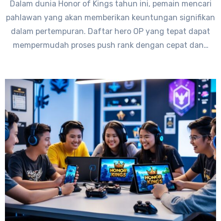
Dalam dunia Honor of Kings tahun ini, pemain mencari
pahlawan yang akan memberikan keuntungan signifikan
dalam pertempuran. Daftar hero OP yang tepat dapat
mempermudah proses push rank dengan cepat dan…