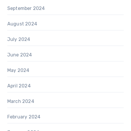
September 2024
August 2024
July 2024
June 2024
May 2024
April 2024
March 2024
February 2024