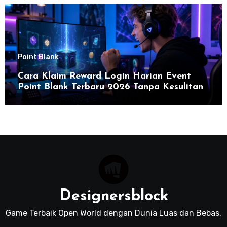
Point Blank
Cara Klaim Reward Login Harian Event
Point Blank Terbaru 2026 Tanpa Kesulitan
Designersblock
Game Terbaik Open World dengan Dunia Luas dan Bebas.