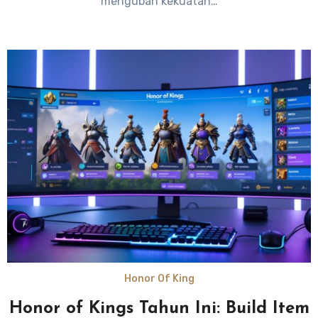
mengubah kekuatan…
Honor Of King
Honor of Kings Tahun Ini: Build Item