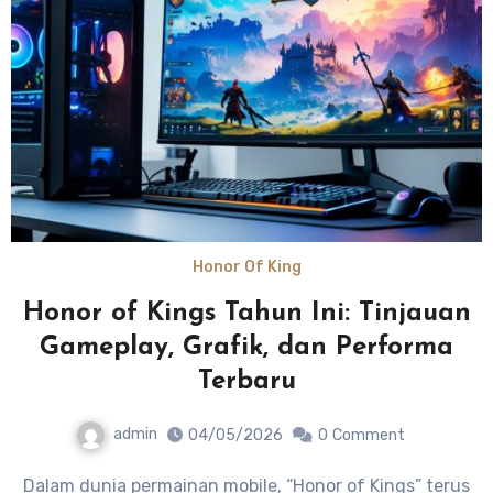
Honor Of King
Honor of Kings Tahun Ini: Tinjauan
Gameplay, Grafik, dan Performa
Terbaru
admin
04/05/2026
0
Comment
Dalam dunia permainan mobile, “Honor of Kings” terus