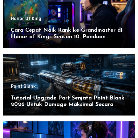
Honor Of King
Cara Cepat Naik Rank ke Grandmaster di
Honor of Kings Season 10: Panduan
Lengkap dan Strategi Terbaru untuk Sukses
di 2026
Point Blank
Tutorial Upgrade Part Senjata Point Blank
2026 Untuk Damage Maksimal Secara
Efektif