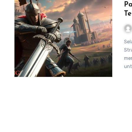
Pa
Te
Selamat datang di panduan lengkap mengenai Panduan
Str
men
unt