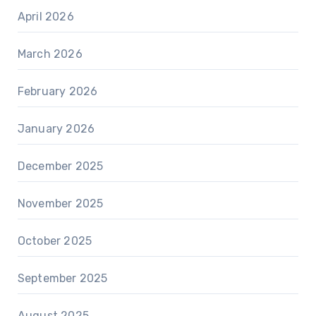
April 2026
March 2026
February 2026
January 2026
December 2025
November 2025
October 2025
September 2025
August 2025