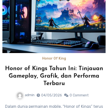
Honor Of King
Honor of Kings Tahun Ini: Tinjauan
Gameplay, Grafik, dan Performa
Terbaru
admin
04/05/2026
0
Comment
Dalam dunia permainan mobile, “Honor of Kings” terus