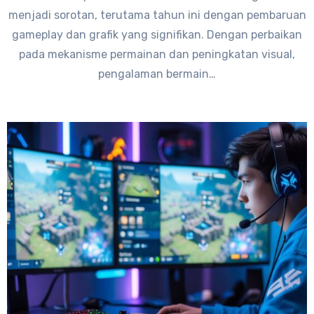
menjadi sorotan, terutama tahun ini dengan pembaruan
gameplay dan grafik yang signifikan. Dengan perbaikan
pada mekanisme permainan dan peningkatan visual,
pengalaman bermain…