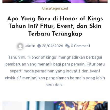
Uncategorized
Apa Yang Baru di Honor of Kings
Tahun Ini? Fitur, Event, dan Skin
Terbaru Terungkap
admin
28/04/2026
0
Comment
Tahun ini, “Honor of Kings” menghadirkan berbagai
pembaruan yang menarik bagi para pemain. Fitur baru
seperti mode permainan yang inovatif dan event
eksklusif menjanjikan pengalaman bermain yang lebih
seru dan…