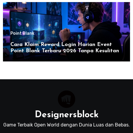
Point Blank
Cara Klaim Reward Login Harian Event
Point Blank Terbaru 2026 Tanpa Kesulitan
Designersblock
Game Terbaik Open World dengan Dunia Luas dan Bebas.