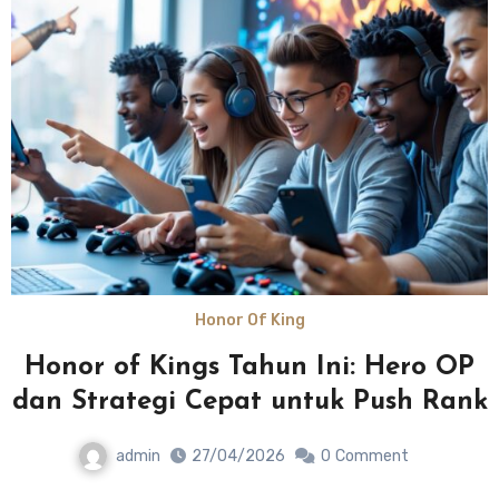
Honor Of King
Honor of Kings Tahun Ini: Hero OP
dan Strategi Cepat untuk Push Rank
admin
27/04/2026
0
Comment