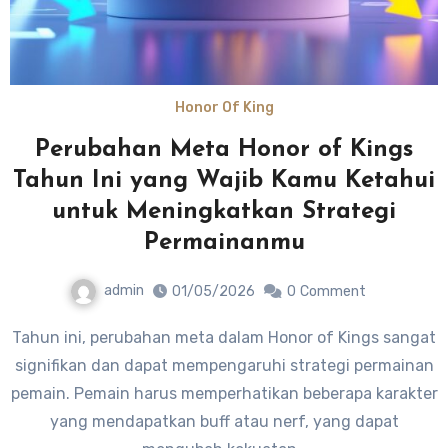
Honor Of King
Perubahan Meta Honor of Kings
Tahun Ini yang Wajib Kamu Ketahui
untuk Meningkatkan Strategi
Permainanmu
admin
01/05/2026
0
Comment
Tahun ini, perubahan meta dalam Honor of Kings sangat
signifikan dan dapat mempengaruhi strategi permainan
pemain. Pemain harus memperhatikan beberapa karakter
yang mendapatkan buff atau nerf, yang dapat