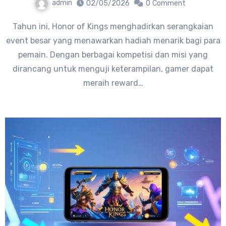
admin
02/05/2026
0
Comment
Tahun ini, Honor of Kings menghadirkan serangkaian
event besar yang menawarkan hadiah menarik bagi para
pemain. Dengan berbagai kompetisi dan misi yang
dirancang untuk menguji keterampilan, gamer dapat
meraih reward…