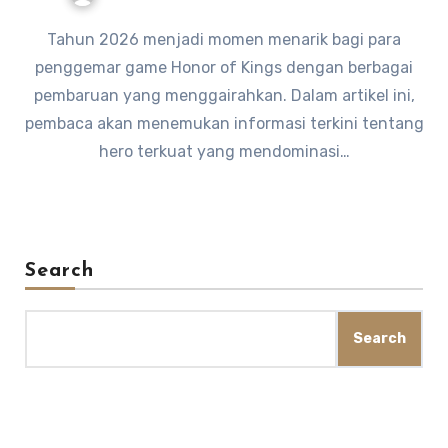
Tahun 2026 menjadi momen menarik bagi para
penggemar game Honor of Kings dengan berbagai
pembaruan yang menggairahkan. Dalam artikel ini,
pembaca akan menemukan informasi terkini tentang
hero terkuat yang mendominasi…
Search
Search