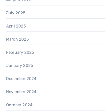
July 2025
April 2025
March 2025
February 2025
January 2025
December 2024
November 2024
October 2024