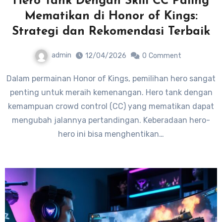
Hero Tank Dengan Skill CC Paling
Mematikan di Honor of Kings:
Strategi dan Rekomendasi Terbaik
admin
12/04/2026
0
Comment
Dalam permainan Honor of Kings, pemilihan hero sangat
penting untuk meraih kemenangan. Hero tank dengan
kemampuan crowd control (CC) yang mematikan dapat
mengubah jalannya pertandingan. Keberadaan hero-
hero ini bisa menghentikan…