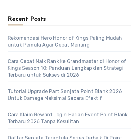
Recent Posts
Rekomendasi Hero Honor of Kings Paling Mudah
untuk Pemula Agar Cepat Menang
Cara Cepat Naik Rank ke Grandmaster di Honor of
Kings Season 10: Panduan Lengkap dan Strategi
Terbaru untuk Sukses di 2026
Tutorial Upgrade Part Senjata Point Blank 2026
Untuk Damage Maksimal Secara Efektif
Cara Klaim Reward Login Harian Event Point Blank
Terbaru 2026 Tanpa Kesulitan
Daftar Senjata Tarantula Series Terbaik Di Point