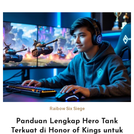
Raibow Six Siege
Panduan Lengkap Hero Tank
Terkuat di Honor of Kings untuk