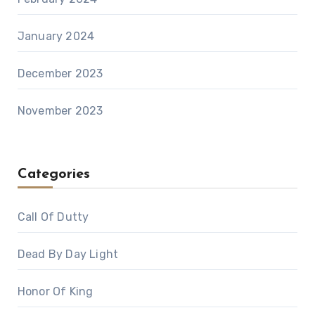
January 2024
December 2023
November 2023
Categories
Call Of Dutty
Dead By Day Light
Honor Of King