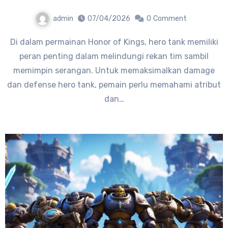
admin
07/04/2026
0
Comment
Di dalam permainan Honor of Kings, hero tank memiliki
peran penting dalam melindungi rekan tim sambil
memimpin serangan. Untuk memaksimalkan damage
dan defense hero tank, pemain perlu memahami atribut
dan…