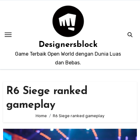
Skip
to
content
Designersblock
Game Terbaik Open World dengan Dunia Luas
dan Bebas.
R6 Siege ranked
gameplay
Home
R6 Siege ranked gameplay