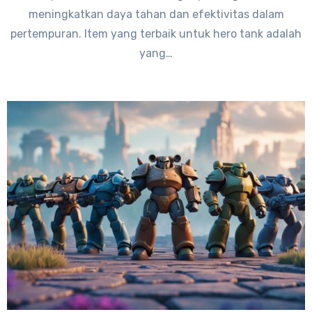
meningkatkan daya tahan dan efektivitas dalam
pertempuran. Item yang terbaik untuk hero tank adalah
yang…