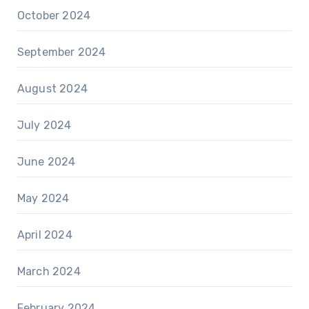
October 2024
September 2024
August 2024
July 2024
June 2024
May 2024
April 2024
March 2024
February 2024