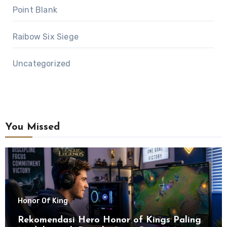
Point Blank
Raibow Six Siege
Uncategorized
You Missed
Honor Of King
Rekomendasi Hero Honor of Kings Paling