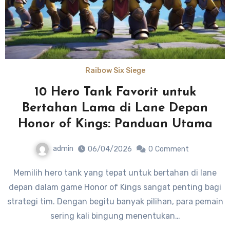
Raibow Six Siege
10 Hero Tank Favorit untuk
Bertahan Lama di Lane Depan
Honor of Kings: Panduan Utama
admin
06/04/2026
0
Comment
Memilih hero tank yang tepat untuk bertahan di lane
depan dalam game Honor of Kings sangat penting bagi
strategi tim. Dengan begitu banyak pilihan, para pemain
sering kali bingung menentukan…