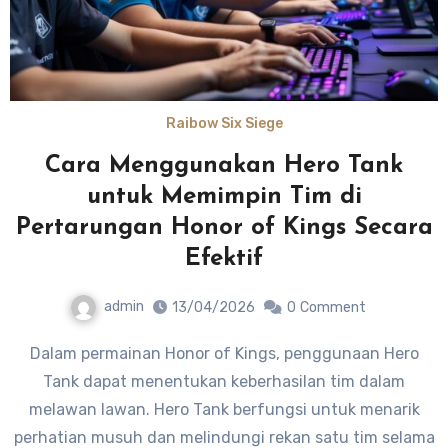
Raibow Six Siege
Cara Menggunakan Hero Tank
untuk Memimpin Tim di
Pertarungan Honor of Kings Secara
Efektif
admin
13/04/2026
0
Comment
Dalam permainan Honor of Kings, penggunaan Hero
Tank dapat menentukan keberhasilan tim dalam
melawan lawan. Hero Tank berfungsi untuk menarik
perhatian musuh dan melindungi rekan satu tim selama