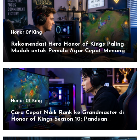
Honor Of King
Rekomendasi Hero Honor of Kings Paling
Mudah untuk Pemula Agar Cepat Menang
Honor Of King
Cara Cepat Naik Rank ke Grandmaster di
Honor of Kings Season 10: Panduan
Lengkap dan Strategi Terbaru untuk Sukses
di 2026