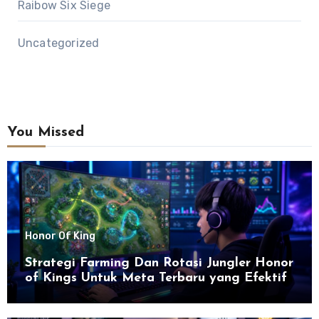
Raibow Six Siege
Uncategorized
You Missed
Honor Of King
Strategi Farming Dan Rotasi Jungler Honor
of Kings Untuk Meta Terbaru yang Efektif