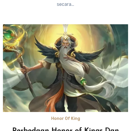
secara…
Honor Of King
Perbedaan Honor of Kings Dan