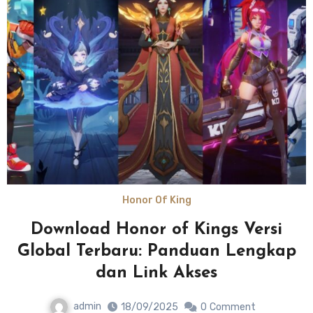
Honor Of King
Download Honor of Kings Versi
Global Terbaru: Panduan Lengkap
dan Link Akses
admin
18/09/2025
0
Comment