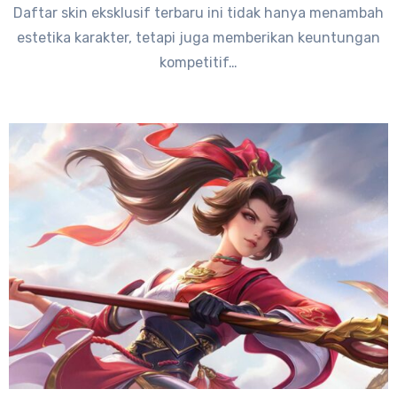
Daftar skin eksklusif terbaru ini tidak hanya menambah
estetika karakter, tetapi juga memberikan keuntungan
kompetitif…