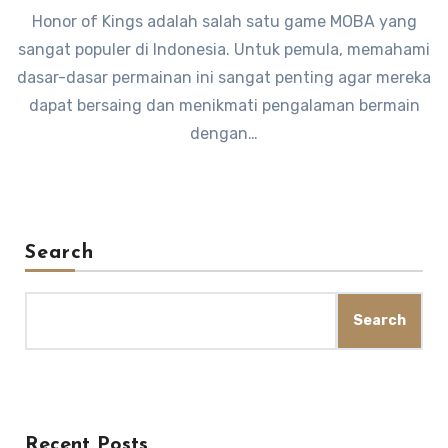
Honor of Kings adalah salah satu game MOBA yang
sangat populer di Indonesia. Untuk pemula, memahami
dasar-dasar permainan ini sangat penting agar mereka
dapat bersaing dan menikmati pengalaman bermain
dengan…
Search
Search
Recent Posts