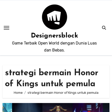
Skip
to
content
Designersblock
Game Terbaik Open World dengan Dunia Luas
dan Bebas.
strategi bermain Honor
of Kings untuk pemula
Home
strategi bermain Honor of Kings untuk pemula