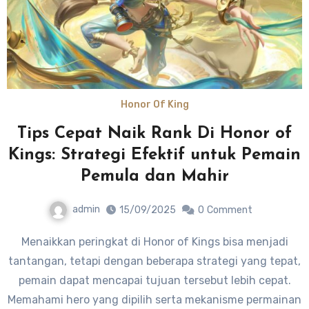
Honor Of King
Tips Cepat Naik Rank Di Honor of
Kings: Strategi Efektif untuk Pemain
Pemula dan Mahir
admin
15/09/2025
0
Comment
Menaikkan peringkat di Honor of Kings bisa menjadi
tantangan, tetapi dengan beberapa strategi yang tepat,
pemain dapat mencapai tujuan tersebut lebih cepat.
Memahami hero yang dipilih serta mekanisme permainan