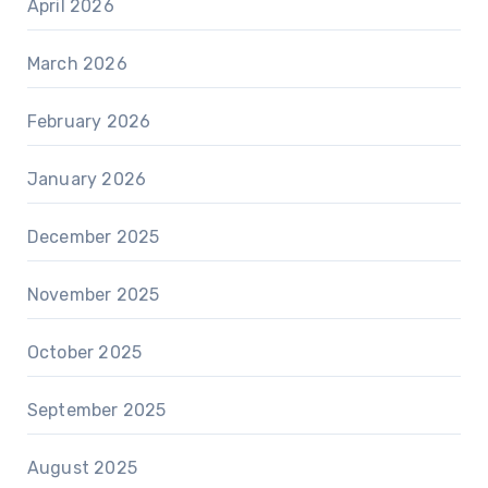
April 2026
March 2026
February 2026
January 2026
December 2025
November 2025
October 2025
September 2025
August 2025