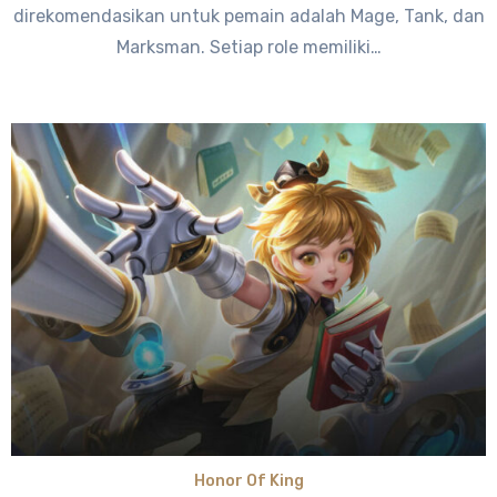
direkomendasikan untuk pemain adalah Mage, Tank, dan
Marksman. Setiap role memiliki…
Honor Of King