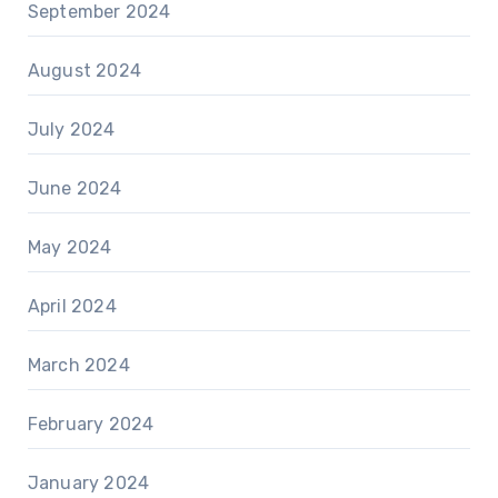
September 2024
August 2024
July 2024
June 2024
May 2024
April 2024
March 2024
February 2024
January 2024