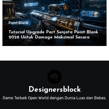
Point Blank
Tutorial Upgrade Part Senjata Point Blank
2026 Untuk Damage Maksimal Secara
Efektif
Designersblock
Game Terbaik Open World dengan Dunia Luas dan Bebas.