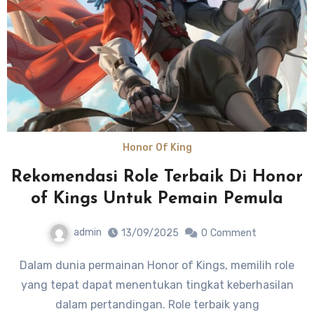
Honor Of King
Rekomendasi Role Terbaik Di Honor
of Kings Untuk Pemain Pemula
admin
13/09/2025
0
Comment
Dalam dunia permainan Honor of Kings, memilih role
yang tepat dapat menentukan tingkat keberhasilan
dalam pertandingan. Role terbaik yang