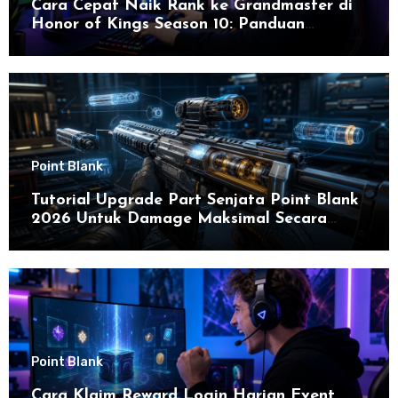
Cara Cepat Naik Rank ke Grandmaster di
Honor of Kings Season 10: Panduan
Lengkap dan Strategi Terbaru untuk Sukses
di 2026
Point Blank
Tutorial Upgrade Part Senjata Point Blank
2026 Untuk Damage Maksimal Secara
Efektif
Point Blank
Cara Klaim Reward Login Harian Event