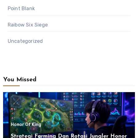
Point Blank
Raibow Six Siege
Uncategorized
You Missed
Honor Of King
Strategi Farming Dan Rotasi Jungler Honor