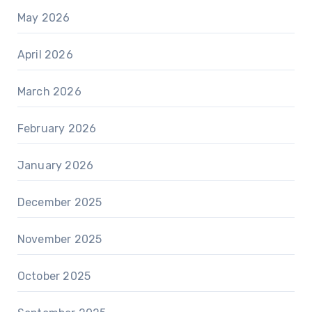
May 2026
April 2026
March 2026
February 2026
January 2026
December 2025
November 2025
October 2025