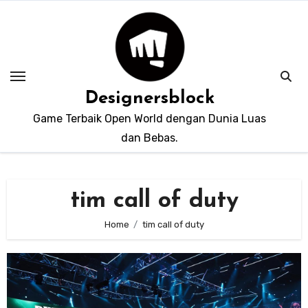
Skip
to
content
Designersblock
Game Terbaik Open World dengan Dunia Luas
dan Bebas.
tim call of duty
Home
tim call of duty