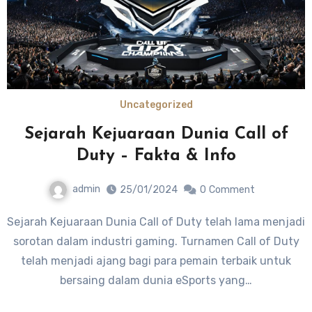
Uncategorized
Sejarah Kejuaraan Dunia Call of
Duty – Fakta & Info
admin
25/01/2024
0
Comment
Sejarah Kejuaraan Dunia Call of Duty telah lama menjadi
sorotan dalam industri gaming. Turnamen Call of Duty
telah menjadi ajang bagi para pemain terbaik untuk
bersaing dalam dunia eSports yang…