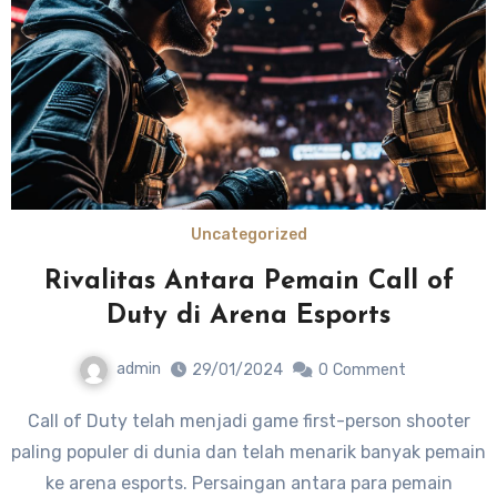
Uncategorized
Rivalitas Antara Pemain Call of
Duty di Arena Esports
admin
29/01/2024
0
Comment
Call of Duty telah menjadi game first-person shooter
paling populer di dunia dan telah menarik banyak pemain
ke arena esports. Persaingan antara para pemain