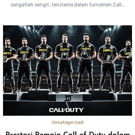
sangatlah sengit, terutama dalam turnamen Call…
Uncategorized