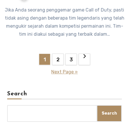
Jika Anda seorang penggemar game Call of Duty, pasti
tidak asing dengan beberapa tim legendaris yang telah
mengukir sejarah dalam kompetisi permainan ini. Tim-
tim ini diakui sebagai yang terbaik dalam…
Posts
1
2
3
pagination
Next Page »
Search
Search