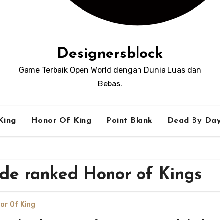
Designersblock
Game Terbaik Open World dengan Dunia Luas dan
Bebas.
King
Honor Of King
Point Blank
Dead By Day
ode ranked Honor of Kings
or Of King