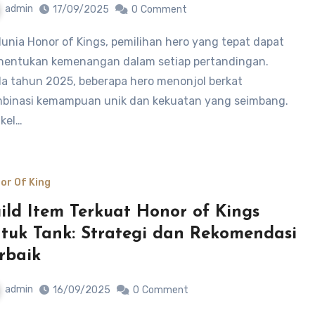
admin
17/09/2025
0
Comment
entukan kemenangan dalam setiap pertandingan.
a tahun 2025, beberapa hero menonjol berkat
binasi kemampuan unik dan kekuatan yang seimbang.
ikel…
or Of King
ild Item Terkuat Honor of Kings
tuk Tank: Strategi dan Rekomendasi
rbaik
admin
16/09/2025
0
Comment