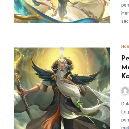
pem
Mem
sec
Hon
Pe
Mo
Ka
Dalam dunia game mobile, “Honor of Kings” dan “Mobile
Leg
pen
mek