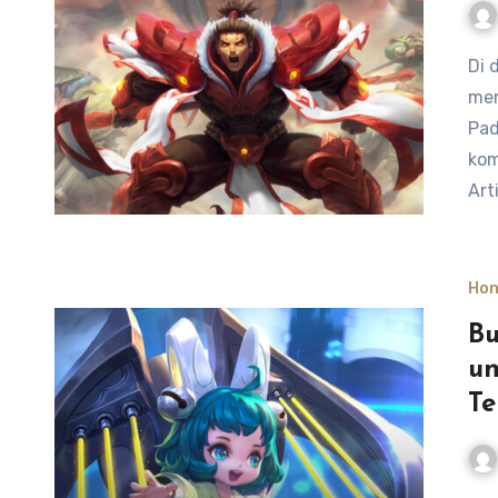
Di dunia Honor of Kings, pemilihan hero yang tepat dapat
men
Pad
kom
Art
Hon
Bu
un
Te