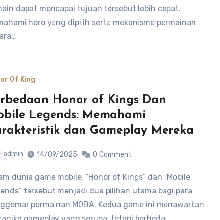
ain dapat mencapai tujuan tersebut lebih cepat.
ahami hero yang dipilih serta mekanisme permainan
ara…
or Of King
rbedaan Honor of Kings Dan
bile Legends: Memahami
rakteristik dan Gameplay Mereka
admin
14/09/2025
0
Comment
ends” tersebut menjadi dua pilihan utama bagi para
ggemar permainan MOBA. Kedua game ini menawarkan
anika gameplay yang serupa, tetapi berbeda…