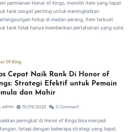
uk tank sangat penting untuk meningkatkan
erlangsungan hidup di medan perang. Item terkuat
uk tank tidak hanya memberikan pertahanan yang solid,
or Of King
ps Cepat Naik Rank Di Honor of
ngs: Strategi Efektif untuk Pemain
mula dan Mahir
admin
15/09/2025
0
Comment
tangan, tetapi dengan beberapa strategi yang tepat,