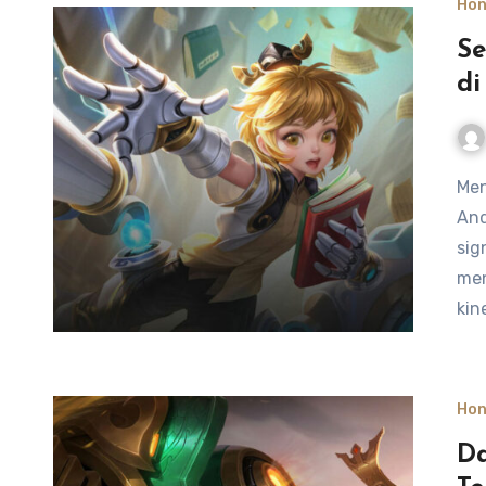
Hon
Se
di
Mengoptimalkan grafis dalam Honor of Kings di perangkat
And
sig
men
kin
Hon
Da