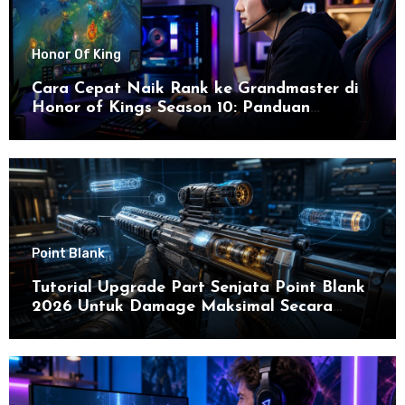
Honor Of King
Cara Cepat Naik Rank ke Grandmaster di
Honor of Kings Season 10: Panduan
Lengkap dan Strategi Terbaru untuk Sukses
di 2026
Point Blank
Tutorial Upgrade Part Senjata Point Blank
2026 Untuk Damage Maksimal Secara
Efektif