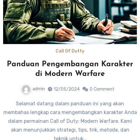
Call Of Dutty
Panduan Pengembangan Karakter
di Modern Warfare
admin
12/05/2024
0
Comment
Selamat datang dalam panduan ini yang akan
membahas lengkap cara mengembangkan karakter Anda
dalam permainan Call of Duty: Modern Warfare. Kami
akan menunjukkan strategi, tips, trik, metode, dan
teknik untuk…