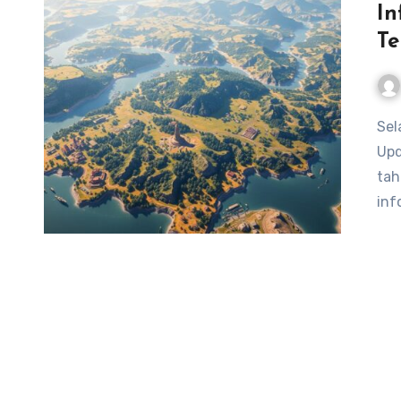
In
Te
Selamat datang di artikel ini yang membahas Informasi
Upd
tah
inf