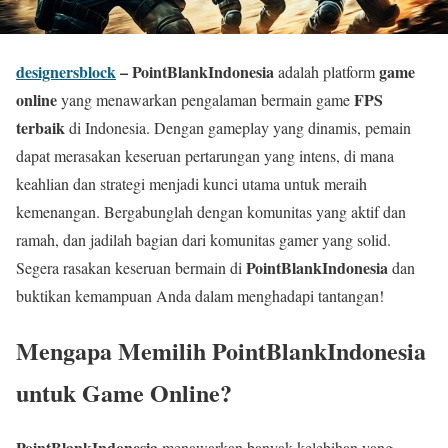
designersblock
– PointBlankIndonesia
game
adalah platform
online
FPS
yang menawarkan pengalaman bermain game
terbaik
di Indonesia. Dengan gameplay yang dinamis, pemain
dapat merasakan keseruan pertarungan yang intens, di mana
keahlian dan strategi menjadi kunci utama untuk meraih
kemenangan. Bergabunglah dengan komunitas yang aktif dan
ramah, dan jadilah bagian dari komunitas gamer yang solid.
PointBlankIndonesia
Segera rasakan keseruan bermain di
dan
buktikan kemampuan Anda dalam menghadapi tantangan!
Mengapa Memilih PointBlankIndonesia
untuk Game Online?
PointBlankIndonesia
menawarkan banyak kelebihan yang