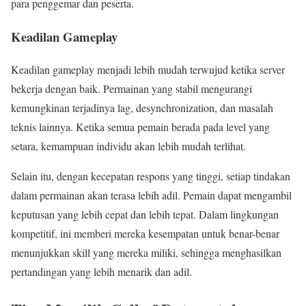
para penggemar dan peserta.
Keadilan Gameplay
Keadilan gameplay menjadi lebih mudah terwujud ketika server
bekerja dengan baik. Permainan yang stabil mengurangi
kemungkinan terjadinya lag, desynchronization, dan masalah
teknis lainnya. Ketika semua pemain berada pada level yang
setara, kemampuan individu akan lebih mudah terlihat.
Selain itu, dengan kecepatan respons yang tinggi, setiap tindakan
dalam permainan akan terasa lebih adil. Pemain dapat mengambil
keputusan yang lebih cepat dan lebih tepat. Dalam lingkungan
kompetitif, ini memberi mereka kesempatan untuk benar-benar
menunjukkan skill yang mereka miliki, sehingga menghasilkan
pertandingan yang lebih menarik dan adil.