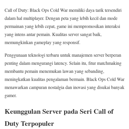
Call of Duty: Black Ops Cold War memiliki daya tarik tersendiri
dalam hal multiplayer. Dengan peta yang lebih kecil dan mode
permainan yang lebih cepat, game ini mempromosikan interaksi
yang intens antar pemain. Kualitas server sangat baik,
memungkinkan gameplay yang responsif.
Penggunaan teknologi terbaru untuk manajemen server berperan
penting dalam mengurangi latency. Selain itu, fitur matchmaking
membantu pemain menemukan lawan yang sebanding,
meningkatkan kualitas pengalaman bermain. Black Ops Cold War
menawarkan campuran nostalgia dan inovasi yang disukai banyak
gamer.
Keunggulan Server pada Seri Call of
Duty Terpopuler