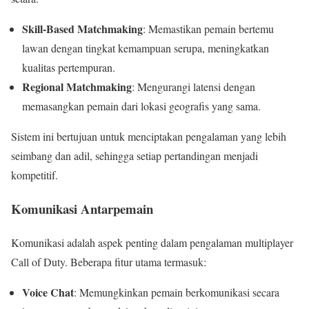
Skill-Based Matchmaking
: Memastikan pemain bertemu
lawan dengan tingkat kemampuan serupa, meningkatkan
kualitas pertempuran.
Regional Matchmaking
: Mengurangi latensi dengan
memasangkan pemain dari lokasi geografis yang sama.
Sistem ini bertujuan untuk menciptakan pengalaman yang lebih
seimbang dan adil, sehingga setiap pertandingan menjadi
kompetitif.
Komunikasi Antarpemain
Komunikasi adalah aspek penting dalam pengalaman multiplayer
Call of Duty. Beberapa fitur utama termasuk:
Voice Chat
: Memungkinkan pemain berkomunikasi secara