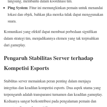
langsung, membantu dalam koordinasi tim.
Ping System
: Fitur ini memungkinkan pemain untuk menandai
lokasi dan objek, bahkan jika mereka tidak dapat menggunakan
suara.
Komunikasi yang efektif dapat membuat perbedaan signifikan
dalam strategi tim, menjadikannya elemen yang tak terpisahkan
dari gameplay.
Pengaruh Stabilitas Server terhadap
Kompetisi Esports
Stabilitas server memainkan peran penting dalam menjaga
integritas dan keadilan kompetisi esports. Dua aspek utama yang
terpengaruh adalah transparansi turnamen dan keadilan gameplay.
Keduanya sangat berkontribusi pada pengalaman pemain dan