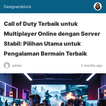
Designersblock
Call of Duty Terbaik untuk
Multiplayer Online dengan Server
Stabil: Pilihan Utama untuk
Pengalaman Bermain Terbaik
admin
5 months ago