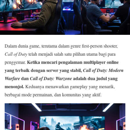
Dalam dunia game, terutama dalam genre first-person shooter,
Call of Duty
telah menjadi salah satu pilihan utama bagi para
Ketika mencari pengalaman multiplayer online
penggemar.
yang terbaik dengan server yang stabil,
Call of Duty: Modern
dan
adalah dua judul yang
Warfare
Call of Duty: Warzone
menonjol.
Keduanya menawarkan gameplay yang menarik,
berbagai mode permainan, dan komunitas yang aktif.