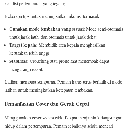
kondisi pertempuran yang tegang.
Beberapa tips untuk meningkatkan akurasi termasuk:
Gunakan mode tembakan yang sesuai:
Mode semi-otomatis
untuk jarak jauh, dan otomatis untuk jarak dekat.
Target kepala:
Membidik area kepala menghasilkan
kerusakan lebih tinggi.
Stabilitas:
Crouching atau prone saat menembak dapat
mengurangi recoil.
Latihan membuat sempurna. Pemain harus terus berlatih di mode
latihan untuk meningkatkan ketepatan tembakan.
Pemanfaatan Cover dan Gerak Cepat
Menggunakan cover secara efektif dapat menjamin kelangsungan
hidup dalam pertempuran. Pemain sebaiknya selalu mencari