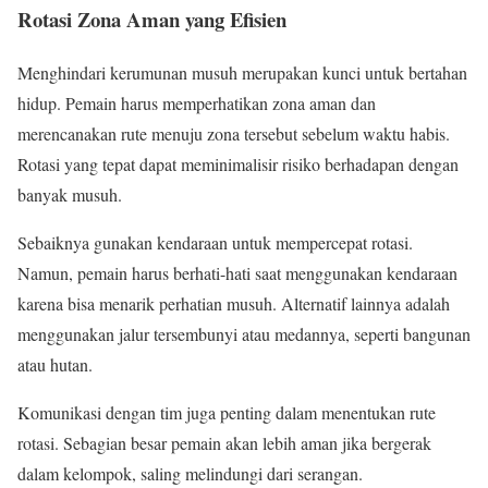
Rotasi Zona Aman yang Efisien
Menghindari kerumunan musuh merupakan kunci untuk bertahan
hidup. Pemain harus memperhatikan zona aman dan
merencanakan rute menuju zona tersebut sebelum waktu habis.
Rotasi yang tepat dapat meminimalisir risiko berhadapan dengan
banyak musuh.
Sebaiknya gunakan kendaraan untuk mempercepat rotasi.
Namun, pemain harus berhati-hati saat menggunakan kendaraan
karena bisa menarik perhatian musuh. Alternatif lainnya adalah
menggunakan jalur tersembunyi atau medannya, seperti bangunan
atau hutan.
Komunikasi dengan tim juga penting dalam menentukan rute
rotasi. Sebagian besar pemain akan lebih aman jika bergerak
dalam kelompok, saling melindungi dari serangan.