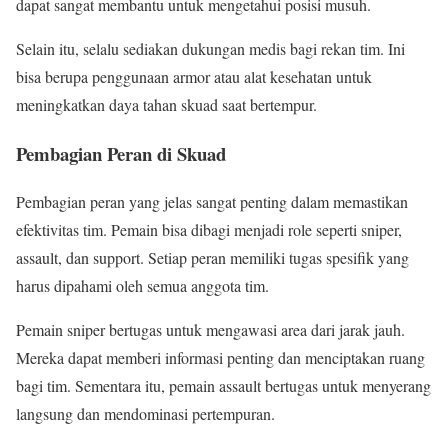
dapat sangat membantu untuk mengetahui posisi musuh.
Selain itu, selalu sediakan dukungan medis bagi rekan tim. Ini
bisa berupa penggunaan armor atau alat kesehatan untuk
meningkatkan daya tahan skuad saat bertempur.
Pembagian Peran di Skuad
Pembagian peran yang jelas sangat penting dalam memastikan
efektivitas tim. Pemain bisa dibagi menjadi role seperti sniper,
assault, dan support. Setiap peran memiliki tugas spesifik yang
harus dipahami oleh semua anggota tim.
Pemain sniper bertugas untuk mengawasi area dari jarak jauh.
Mereka dapat memberi informasi penting dan menciptakan ruang
bagi tim. Sementara itu, pemain assault bertugas untuk menyerang
langsung dan mendominasi pertempuran.