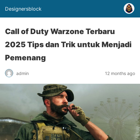
Designersblock
Call of Duty Warzone Terbaru
2025 Tips dan Trik untuk Menjadi
Pemenang
admin
12 months ago