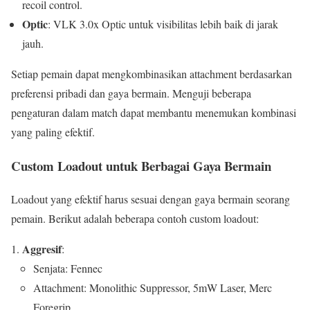
recoil control.
Optic
: VLK 3.0x Optic untuk visibilitas lebih baik di jarak
jauh.
Setiap pemain dapat mengkombinasikan attachment berdasarkan
preferensi pribadi dan gaya bermain. Menguji beberapa
pengaturan dalam match dapat membantu menemukan kombinasi
yang paling efektif.
Custom Loadout untuk Berbagai Gaya Bermain
Loadout yang efektif harus sesuai dengan gaya bermain seorang
pemain. Berikut adalah beberapa contoh custom loadout:
Aggresif
:
Senjata: Fennec
Attachment: Monolithic Suppressor, 5mW Laser, Merc
Foregrip