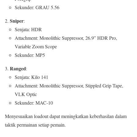
Sekunder: GRAU 5.56
Sniper
:
Senjata: HDR
Attachment: Monolithic Suppressor, 26.9” HDR Pro,
Variable Zoom Scope
Sekunder: MP5
Ranged
:
Senjata: Kilo 141
Attachment: Monolithic Suppressor, Stippled Grip Tape,
VLK Optic
Sekunder: MAC-10
Menyesuaikan loadout dapat meningkatkan keberhasilan dalam
taktik permainan setiap pemain.