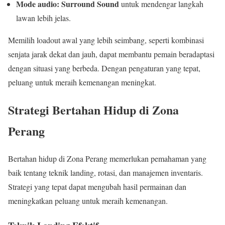
Mode audio: Surround Sound
untuk mendengar langkah
lawan lebih jelas.
Memilih loadout awal yang lebih seimbang, seperti kombinasi
senjata jarak dekat dan jauh, dapat membantu pemain beradaptasi
dengan situasi yang berbeda. Dengan pengaturan yang tepat,
peluang untuk meraih kemenangan meningkat.
Strategi Bertahan Hidup di Zona
Perang
Bertahan hidup di Zona Perang memerlukan pemahaman yang
baik tentang teknik landing, rotasi, dan manajemen inventaris.
Strategi yang tepat dapat mengubah hasil permainan dan
meningkatkan peluang untuk meraih kemenangan.