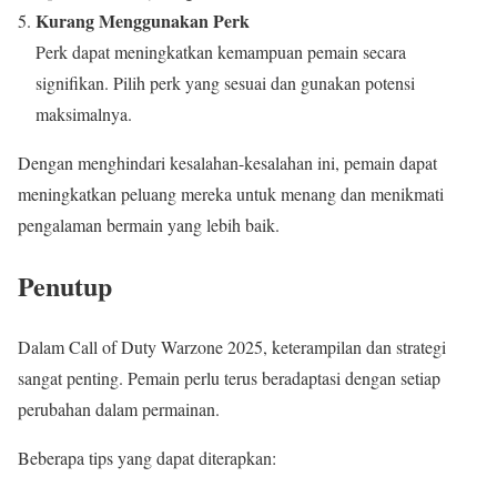
Kurang Menggunakan Perk
Perk dapat meningkatkan kemampuan pemain secara
signifikan. Pilih perk yang sesuai dan gunakan potensi
maksimalnya.
Dengan menghindari kesalahan-kesalahan ini, pemain dapat
meningkatkan peluang mereka untuk menang dan menikmati
pengalaman bermain yang lebih baik.
Penutup
Dalam Call of Duty Warzone 2025, keterampilan dan strategi
sangat penting. Pemain perlu terus beradaptasi dengan setiap
perubahan dalam permainan.
Beberapa tips yang dapat diterapkan: