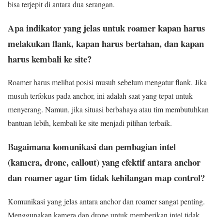
bisa terjepit di antara dua serangan.
Apa indikator yang jelas untuk roamer kapan harus
melakukan flank, kapan harus bertahan, dan kapan
harus kembali ke site?
Roamer harus melihat posisi musuh sebelum mengatur flank. Jika
musuh terfokus pada anchor, ini adalah saat yang tepat untuk
menyerang. Namun, jika situasi berbahaya atau tim membutuhkan
bantuan lebih, kembali ke site menjadi pilihan terbaik.
Bagaimana komunikasi dan pembagian intel
(kamera, drone, callout) yang efektif antara anchor
dan roamer agar tim tidak kehilangan map control?
Komunikasi yang jelas antara anchor dan roamer sangat penting.
Menggunakan kamera dan drone untuk memberikan intel tidak