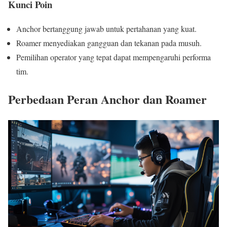
Kunci Poin
Anchor bertanggung jawab untuk pertahanan yang kuat.
Roamer menyediakan gangguan dan tekanan pada musuh.
Pemilihan operator yang tepat dapat mempengaruhi performa
tim.
Perbedaan Peran Anchor dan Roamer