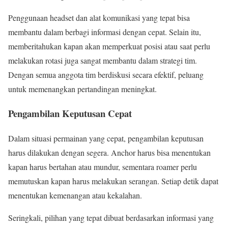
Penggunaan headset dan alat komunikasi yang tepat bisa
membantu dalam berbagi informasi dengan cepat. Selain itu,
memberitahukan kapan akan memperkuat posisi atau saat perlu
melakukan rotasi juga sangat membantu dalam strategi tim.
Dengan semua anggota tim berdiskusi secara efektif, peluang
untuk memenangkan pertandingan meningkat.
Pengambilan Keputusan Cepat
Dalam situasi permainan yang cepat, pengambilan keputusan
harus dilakukan dengan segera. Anchor harus bisa menentukan
kapan harus bertahan atau mundur, sementara roamer perlu
memutuskan kapan harus melakukan serangan. Setiap detik dapat
menentukan kemenangan atau kekalahan.
Seringkali, pilihan yang tepat dibuat berdasarkan informasi yang