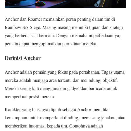
Anchor dan Roamer memainkan peran penting dalam tim di
Rainbow Six Siege. Masing-masing memiliki tujuan dan strategi
yang berbeda saat bermain. Dengan memahami perbedaannya,
pemain dapat mengoptimalkan permainan mereka.
Definisi Anchor
Anchor adalah pemain yang fokus pada pertahanan. Tugas utama
mereka adalah menjaga area tertentu dan melindungi objektif.
Mereka sering kali menggunakan gadget dan barricade untuk
memperkuat posisi mereka.
Karakter yang biasanya dipilih sebagai Anchor memiliki
kemampuan untuk memperkuat dinding, memasang jebakan, atau
memberikan informasi kepada tim. Contohnya adalah