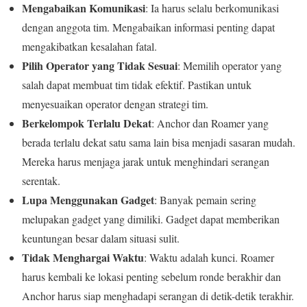
Mengabaikan Komunikasi
: Ia harus selalu berkomunikasi
dengan anggota tim. Mengabaikan informasi penting dapat
mengakibatkan kesalahan fatal.
Pilih Operator yang Tidak Sesuai
: Memilih operator yang
salah dapat membuat tim tidak efektif. Pastikan untuk
menyesuaikan operator dengan strategi tim.
Berkelompok Terlalu Dekat
: Anchor dan Roamer yang
berada terlalu dekat satu sama lain bisa menjadi sasaran mudah.
Mereka harus menjaga jarak untuk menghindari serangan
serentak.
Lupa Menggunakan Gadget
: Banyak pemain sering
melupakan gadget yang dimiliki. Gadget dapat memberikan
keuntungan besar dalam situasi sulit.
Tidak Menghargai Waktu
: Waktu adalah kunci. Roamer
harus kembali ke lokasi penting sebelum ronde berakhir dan
Anchor harus siap menghadapi serangan di detik-detik terakhir.