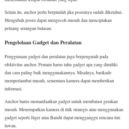
Selain itu, anchor perlu berpindah jika posisinya sudah diketahui.
Mengubah posisi dapat mengecoh musuh dan menciptakan
peluang serangan balasan.
Pengelolaan Gadget dan Peralatan
Penggunaan gadget dan peralatan juga berpengaruh pada
efektivitas anchor. Pemain harus tahu gadget apa yang dimiliki
dan cara paling baik menggunakannya. Misalnya, barikade
memperlambat musuh, sementara kamera dapat memberikan
informasi.
Anchor harus memanfaatkan gadget untuk membatasi gerakan
musuh. Menempatkan kamera di titik strategis atau menggunakan
gadget seperti Jäger atau Bandit dapat mengganggu rencana tim
lawan.