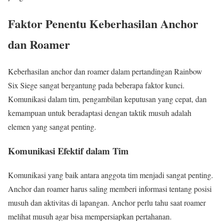
Faktor Penentu Keberhasilan Anchor
dan Roamer
Keberhasilan anchor dan roamer dalam pertandingan Rainbow
Six Siege sangat bergantung pada beberapa faktor kunci.
Komunikasi dalam tim, pengambilan keputusan yang cepat, dan
kemampuan untuk beradaptasi dengan taktik musuh adalah
elemen yang sangat penting.
Komunikasi Efektif dalam Tim
Komunikasi yang baik antara anggota tim menjadi sangat penting.
Anchor dan roamer harus saling memberi informasi tentang posisi
musuh dan aktivitas di lapangan. Anchor perlu tahu saat roamer
melihat musuh agar bisa mempersiapkan pertahanan.