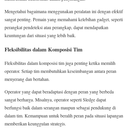
Mengetahui bagaimana menggunakan peralatan ini dengan efektif
sangat penting. Pemain yang memahami kelebihan gadget, seperti
perangkat pendeteksi atau perangkap, dapat mendapatkan
keuntungan dari situasi yang lebih baik.
Fleksibilitas dalam Komposisi Tim
Fleksibilitas dalam komposisi tim juga penting ketika memilih
operator. Setiap tim membutuhkan keseimbangan antara peran
menyerang dan bertahan.
Operator yang dapat beradaptasi dengan peran yang berbeda
sangat berharga. Misalnya, operator seperti Sledge dapat
berfungsi baik dalam serangan maupun sebagai pendukung di
dalam tim. Kemampuan untuk beralih peran pada situasi lapangan
memberikan keunggulan strategis.