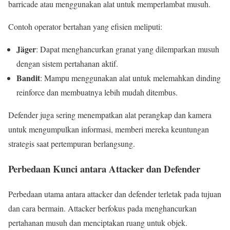
barricade atau menggunakan alat untuk memperlambat musuh.
Contoh operator bertahan yang efisien meliputi:
Jäger
: Dapat menghancurkan granat yang dilemparkan musuh
dengan sistem pertahanan aktif.
Bandit
: Mampu menggunakan alat untuk melemahkan dinding
reinforce dan membuatnya lebih mudah ditembus.
Defender juga sering menempatkan alat perangkap dan kamera
untuk mengumpulkan informasi, memberi mereka keuntungan
strategis saat pertempuran berlangsung.
Perbedaan Kunci antara Attacker dan Defender
Perbedaan utama antara attacker dan defender terletak pada tujuan
dan cara bermain. Attacker berfokus pada menghancurkan
pertahanan musuh dan menciptakan ruang untuk objek.