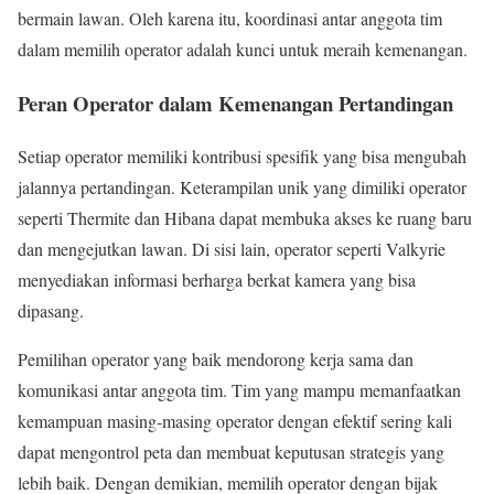
bermain lawan. Oleh karena itu, koordinasi antar anggota tim
dalam memilih operator adalah kunci untuk meraih kemenangan.
Peran Operator dalam Kemenangan Pertandingan
Setiap operator memiliki kontribusi spesifik yang bisa mengubah
jalannya pertandingan. Keterampilan unik yang dimiliki operator
seperti Thermite dan Hibana dapat membuka akses ke ruang baru
dan mengejutkan lawan. Di sisi lain, operator seperti Valkyrie
menyediakan informasi berharga berkat kamera yang bisa
dipasang.
Pemilihan operator yang baik mendorong kerja sama dan
komunikasi antar anggota tim. Tim yang mampu memanfaatkan
kemampuan masing-masing operator dengan efektif sering kali
dapat mengontrol peta dan membuat keputusan strategis yang
lebih baik. Dengan demikian, memilih operator dengan bijak