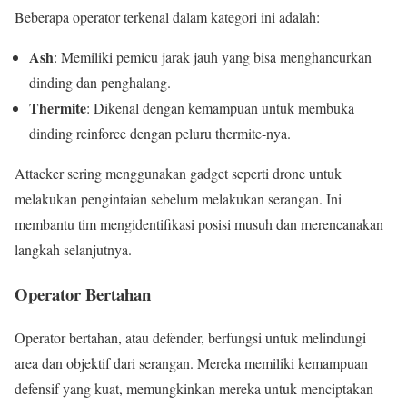
Beberapa operator terkenal dalam kategori ini adalah:
Ash
: Memiliki pemicu jarak jauh yang bisa menghancurkan
dinding dan penghalang.
Thermite
: Dikenal dengan kemampuan untuk membuka
dinding reinforce dengan peluru thermite-nya.
Attacker sering menggunakan gadget seperti drone untuk
melakukan pengintaian sebelum melakukan serangan. Ini
membantu tim mengidentifikasi posisi musuh dan merencanakan
langkah selanjutnya.
Operator Bertahan
Operator bertahan, atau defender, berfungsi untuk melindungi
area dan objektif dari serangan. Mereka memiliki kemampuan
defensif yang kuat, memungkinkan mereka untuk menciptakan