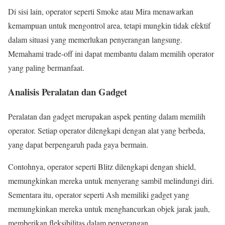
Di sisi lain, operator seperti Smoke atau Mira menawarkan
kemampuan untuk mengontrol area, tetapi mungkin tidak efektif
dalam situasi yang memerlukan penyerangan langsung.
Memahami trade-off ini dapat membantu dalam memilih operator
yang paling bermanfaat.
Analisis Peralatan dan Gadget
Peralatan dan gadget merupakan aspek penting dalam memilih
operator. Setiap operator dilengkapi dengan alat yang berbeda,
yang dapat berpengaruh pada gaya bermain.
Contohnya, operator seperti Blitz dilengkapi dengan shield,
memungkinkan mereka untuk menyerang sambil melindungi diri.
Sementara itu, operator seperti Ash memiliki gadget yang
memungkinkan mereka untuk menghancurkan objek jarak jauh,
memberikan fleksibilitas dalam penyerangan.