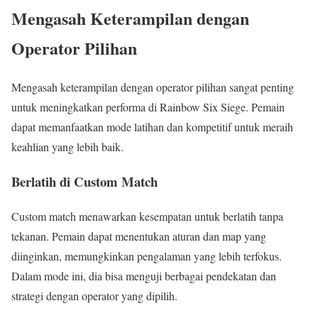
Mengasah Keterampilan dengan
Operator Pilihan
Mengasah keterampilan dengan operator pilihan sangat penting
untuk meningkatkan performa di Rainbow Six Siege. Pemain
dapat memanfaatkan mode latihan dan kompetitif untuk meraih
keahlian yang lebih baik.
Berlatih di Custom Match
Custom match menawarkan kesempatan untuk berlatih tanpa
tekanan. Pemain dapat menentukan aturan dan map yang
diinginkan, memungkinkan pengalaman yang lebih terfokus.
Dalam mode ini, dia bisa menguji berbagai pendekatan dan
strategi dengan operator yang dipilih.