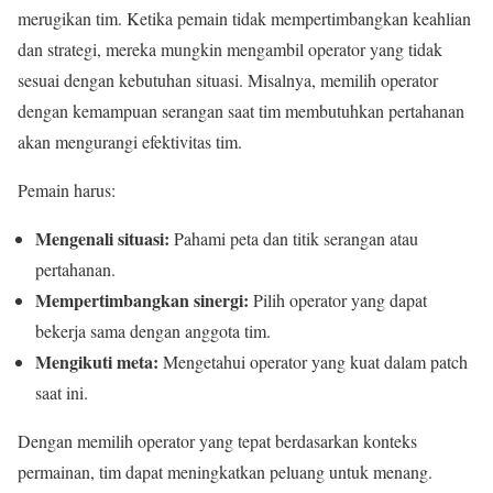
merugikan tim. Ketika pemain tidak mempertimbangkan keahlian
dan strategi, mereka mungkin mengambil operator yang tidak
sesuai dengan kebutuhan situasi. Misalnya, memilih operator
dengan kemampuan serangan saat tim membutuhkan pertahanan
akan mengurangi efektivitas tim.
Pemain harus:
Mengenali situasi:
Pahami peta dan titik serangan atau
pertahanan.
Mempertimbangkan sinergi:
Pilih operator yang dapat
bekerja sama dengan anggota tim.
Mengikuti meta:
Mengetahui operator yang kuat dalam patch
saat ini.
Dengan memilih operator yang tepat berdasarkan konteks
permainan, tim dapat meningkatkan peluang untuk menang.