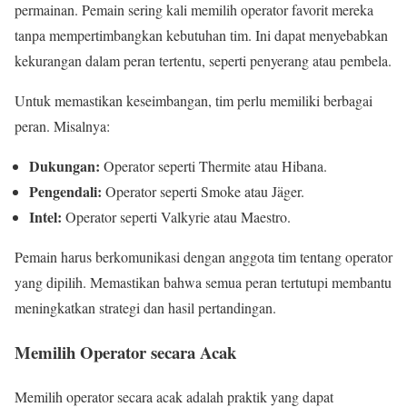
permainan. Pemain sering kali memilih operator favorit mereka
tanpa mempertimbangkan kebutuhan tim. Ini dapat menyebabkan
kekurangan dalam peran tertentu, seperti penyerang atau pembela.
Untuk memastikan keseimbangan, tim perlu memiliki berbagai
peran. Misalnya:
Dukungan:
Operator seperti Thermite atau Hibana.
Pengendali:
Operator seperti Smoke atau Jäger.
Intel:
Operator seperti Valkyrie atau Maestro.
Pemain harus berkomunikasi dengan anggota tim tentang operator
yang dipilih. Memastikan bahwa semua peran tertutupi membantu
meningkatkan strategi dan hasil pertandingan.
Memilih Operator secara Acak
Memilih operator secara acak adalah praktik yang dapat