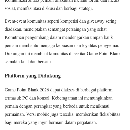
sosial, memfasilitasi diskusi dan berbagi strategi.
Event-event komunitas seperti kompetisi dan giveaway sering
diadakan, menciptakan semangat persaingan yang sehat.
Komitmen pengembang dalam mendengarkan umpan balik
pemain membantu menjaga kepuasan dan loyalitas penggemar.
Dukungan ini membuat komunitas di sekitar Game Point Blank
semakin kuat dan bersatu.
Platform yang Didukung
Game Point Blank 2026 dapat diakses di berbagai platform,
termasuk PC dan konsol. Keberagaman ini memungkinkan
pemain dengan perangkat yang berbeda untuk menikmati
permainan. Versi mobile juga tersedia, memberikan fleksibilitas
bagi mereka yang ingin bermain dalam perjalanan.