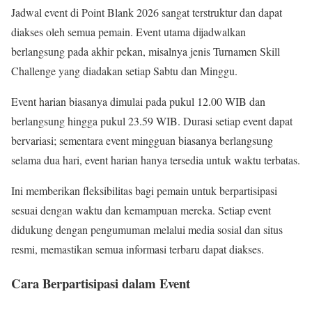
Jadwal event di Point Blank 2026 sangat terstruktur dan dapat
diakses oleh semua pemain. Event utama dijadwalkan
berlangsung pada akhir pekan, misalnya jenis Turnamen Skill
Challenge yang diadakan setiap Sabtu dan Minggu.
Event harian biasanya dimulai pada pukul 12.00 WIB dan
berlangsung hingga pukul 23.59 WIB. Durasi setiap event dapat
bervariasi; sementara event mingguan biasanya berlangsung
selama dua hari, event harian hanya tersedia untuk waktu terbatas.
Ini memberikan fleksibilitas bagi pemain untuk berpartisipasi
sesuai dengan waktu dan kemampuan mereka. Setiap event
didukung dengan pengumuman melalui media sosial dan situs
resmi, memastikan semua informasi terbaru dapat diakses.
Cara Berpartisipasi dalam Event