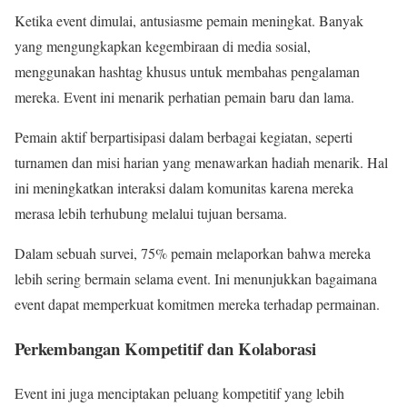
Ketika event dimulai, antusiasme pemain meningkat. Banyak
yang mengungkapkan kegembiraan di media sosial,
menggunakan hashtag khusus untuk membahas pengalaman
mereka. Event ini menarik perhatian pemain baru dan lama.
Pemain aktif berpartisipasi dalam berbagai kegiatan, seperti
turnamen dan misi harian yang menawarkan hadiah menarik. Hal
ini meningkatkan interaksi dalam komunitas karena mereka
merasa lebih terhubung melalui tujuan bersama.
Dalam sebuah survei, 75% pemain melaporkan bahwa mereka
lebih sering bermain selama event. Ini menunjukkan bagaimana
event dapat memperkuat komitmen mereka terhadap permainan.
Perkembangan Kompetitif dan Kolaborasi
Event ini juga menciptakan peluang kompetitif yang lebih