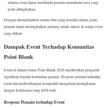
selama event dapat membantu pemain memahami area yang
perlu ditingkatkan.
Dengan memanfaatkan semua fitur yang tersedia dalam game,
pemain dapat meningkatkan peluang untuk sukses di setiap event
yang diikuti.
Dampak Event Terhadap Komunitas
Point Blank
Event di dalam Game Point Blank 2026 memberikan pengaruh
signifikan kepada komunitas pemain. Respons pemain terhadap
event dan perkembangan kompetitif mengalami peningkatan,
dengan kolaborasi yang lebih baik.
Respons Pemain terhadap Event