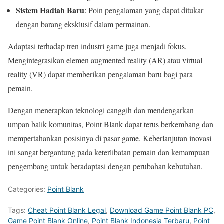
Sistem Hadiah Baru
: Poin pengalaman yang dapat ditukar
dengan barang eksklusif dalam permainan.
Adaptasi terhadap tren industri game juga menjadi fokus.
Mengintegrasikan elemen augmented reality (AR) atau virtual
reality (VR) dapat memberikan pengalaman baru bagi para
pemain.
Dengan menerapkan teknologi canggih dan mendengarkan
umpan balik komunitas, Point Blank dapat terus berkembang dan
mempertahankan posisinya di pasar game. Keberlanjutan inovasi
ini sangat bergantung pada keterlibatan pemain dan kemampuan
pengembang untuk beradaptasi dengan perubahan kebutuhan.
Categories:
Point Blank
Tags:
Cheat Point Blank Legal
,
Download Game Point Blank PC
,
Game Point Blank Online
,
Point Blank Indonesia Terbaru
,
Point