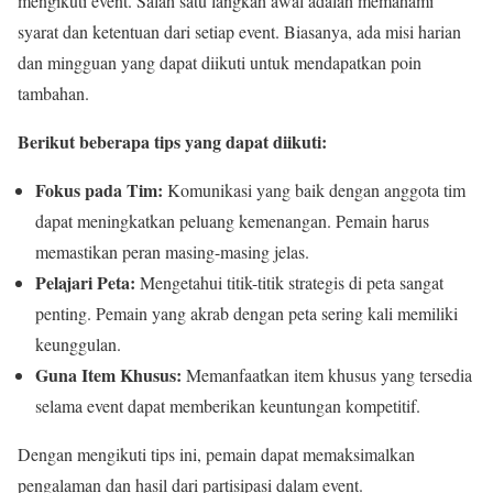
mengikuti event. Salah satu langkah awal adalah memahami
syarat dan ketentuan dari setiap event. Biasanya, ada misi harian
dan mingguan yang dapat diikuti untuk mendapatkan poin
tambahan.
Berikut beberapa tips yang dapat diikuti:
Fokus pada Tim:
Komunikasi yang baik dengan anggota tim
dapat meningkatkan peluang kemenangan. Pemain harus
memastikan peran masing-masing jelas.
Pelajari Peta:
Mengetahui titik-titik strategis di peta sangat
penting. Pemain yang akrab dengan peta sering kali memiliki
keunggulan.
Guna Item Khusus:
Memanfaatkan item khusus yang tersedia
selama event dapat memberikan keuntungan kompetitif.
Dengan mengikuti tips ini, pemain dapat memaksimalkan
pengalaman dan hasil dari partisipasi dalam event.