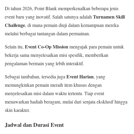
Di tahun 2026, Point Blank memperkenalkan beberapa jenis
Turnamen Skill
event baru yang inovatif. Salah satunya adalah
Challenge
, di mana pemain diuji dalam kemampuan mereka
melalui berbagai tantangan dalam permainan.
Event Co-Op Mission
Selain itu,
mengajak para pemain untuk
bekerja sama menyelesaikan misi spesifik, memberikan
pengalaman bermain yang lebih interaktif.
Event Harian
Sebagai tambahan, tersedia juga
, yang
memungkinkan pemain meraih item khusus dengan
menyelesaikan misi dalam waktu tertentu. Tiap event
menawarkan hadiah beragam, mulai dari senjata eksklusif hingga
skin karakter.
Jadwal dan Durasi Event