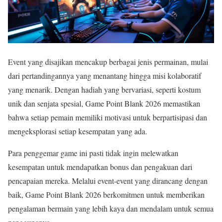
Event yang disajikan mencakup berbagai jenis permainan, mulai
dari pertandingannya yang menantang hingga misi kolaboratif
yang menarik. Dengan hadiah yang bervariasi, seperti kostum
unik dan senjata spesial, Game Point Blank 2026 memastikan
bahwa setiap pemain memiliki motivasi untuk berpartisipasi dan
mengeksplorasi setiap kesempatan yang ada.
Para penggemar game ini pasti tidak ingin melewatkan
kesempatan untuk mendapatkan bonus dan pengakuan dari
pencapaian mereka. Melalui event-event yang dirancang dengan
baik, Game Point Blank 2026 berkomitmen untuk memberikan
pengalaman bermain yang lebih kaya dan mendalam untuk semua