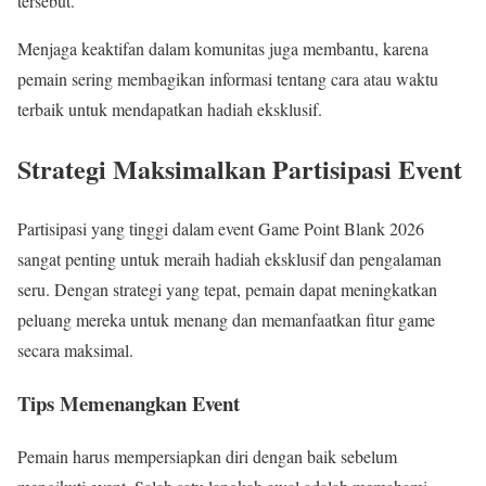
tersebut.
Menjaga keaktifan dalam komunitas juga membantu, karena
pemain sering membagikan informasi tentang cara atau waktu
terbaik untuk mendapatkan hadiah eksklusif.
Strategi Maksimalkan Partisipasi Event
Partisipasi yang tinggi dalam event Game Point Blank 2026
sangat penting untuk meraih hadiah eksklusif dan pengalaman
seru. Dengan strategi yang tepat, pemain dapat meningkatkan
peluang mereka untuk menang dan memanfaatkan fitur game
secara maksimal.
Tips Memenangkan Event
Pemain harus mempersiapkan diri dengan baik sebelum