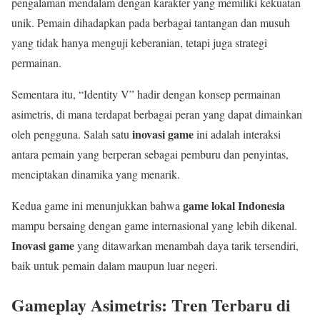
pengalaman mendalam dengan karakter yang memiliki kekuatan
unik. Pemain dihadapkan pada berbagai tantangan dan musuh
yang tidak hanya menguji keberanian, tetapi juga strategi
permainan.
Sementara itu, “Identity V” hadir dengan konsep permainan
asimetris, di mana terdapat berbagai peran yang dapat dimainkan
inovasi game
oleh pengguna. Salah satu
ini adalah interaksi
antara pemain yang berperan sebagai pemburu dan penyintas,
menciptakan dinamika yang menarik.
game lokal Indonesia
Kedua game ini menunjukkan bahwa
mampu bersaing dengan game internasional yang lebih dikenal.
Inovasi game
yang ditawarkan menambah daya tarik tersendiri,
baik untuk pemain dalam maupun luar negeri.
Gameplay Asimetris: Tren Terbaru di