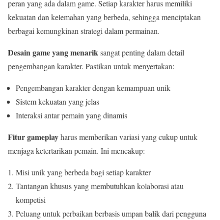
peran yang ada dalam game. Setiap karakter harus memiliki
kekuatan dan kelemahan yang berbeda, sehingga menciptakan
berbagai kemungkinan strategi dalam permainan.
Desain game yang menarik
sangat penting dalam detail
pengembangan karakter. Pastikan untuk menyertakan:
Pengembangan karakter dengan kemampuan unik
Sistem kekuatan yang jelas
Interaksi antar pemain yang dinamis
Fitur gameplay
harus memberikan variasi yang cukup untuk
menjaga ketertarikan pemain. Ini mencakup:
Misi unik yang berbeda bagi setiap karakter
Tantangan khusus yang membutuhkan kolaborasi atau
kompetisi
Peluang untuk perbaikan berbasis umpan balik dari pengguna