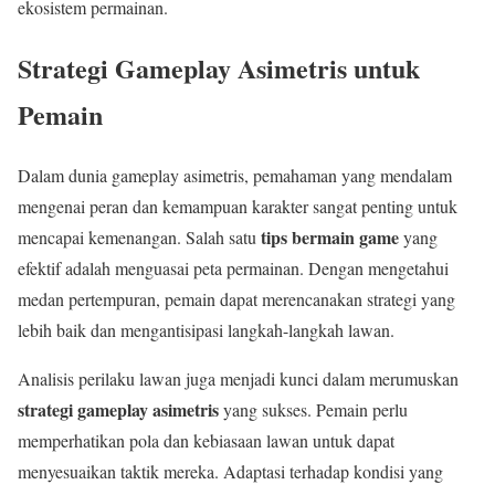
ekosistem permainan.
Strategi Gameplay Asimetris untuk
Pemain
Dalam dunia gameplay asimetris, pemahaman yang mendalam
mengenai peran dan kemampuan karakter sangat penting untuk
tips bermain game
mencapai kemenangan. Salah satu
yang
efektif adalah menguasai peta permainan. Dengan mengetahui
medan pertempuran, pemain dapat merencanakan strategi yang
lebih baik dan mengantisipasi langkah-langkah lawan.
Analisis perilaku lawan juga menjadi kunci dalam merumuskan
strategi gameplay asimetris
yang sukses. Pemain perlu
memperhatikan pola dan kebiasaan lawan untuk dapat
menyesuaikan taktik mereka. Adaptasi terhadap kondisi yang