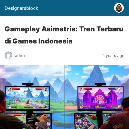
Designersblock
Gameplay Asimetris: Tren Terbaru
di Games Indonesia
admin
2 years ago