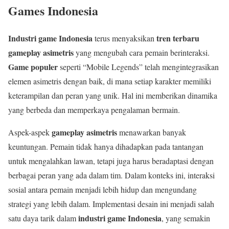
Games Indonesia
Industri game Indonesia
tren terbaru
terus menyaksikan
gameplay asimetris
yang mengubah cara pemain berinteraksi.
Game populer
seperti “Mobile Legends” telah mengintegrasikan
elemen asimetris dengan baik, di mana setiap karakter memiliki
keterampilan dan peran yang unik. Hal ini memberikan dinamika
yang berbeda dan memperkaya pengalaman bermain.
gameplay asimetris
Aspek-aspek
menawarkan banyak
keuntungan. Pemain tidak hanya dihadapkan pada tantangan
untuk mengalahkan lawan, tetapi juga harus beradaptasi dengan
berbagai peran yang ada dalam tim. Dalam konteks ini, interaksi
sosial antara pemain menjadi lebih hidup dan mengundang
strategi yang lebih dalam. Implementasi desain ini menjadi salah
industri game Indonesia
satu daya tarik dalam
, yang semakin