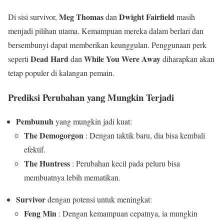
Meg Thomas
Dwight Fairfield
Di sisi survivor,
dan
masih
menjadi pilihan utama. Kemampuan mereka dalam berlari dan
bersembunyi dapat memberikan keunggulan. Penggunaan perk
Dead Hard
While You Were Away
seperti
dan
diharapkan akan
tetap populer di kalangan pemain.
Prediksi Perubahan yang Mungkin Terjadi
Pembunuh
yang mungkin jadi kuat:
The Demogorgon
: Dengan taktik baru, dia bisa kembali
efektif.
The Huntress
: Perubahan kecil pada peluru bisa
membuatnya lebih mematikan.
Survivor
dengan potensi untuk meningkat:
Feng Min
: Dengan kemampuan cepatnya, ia mungkin