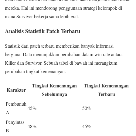
mereka. Hal ini mendorong penggunaan strategi kelompok di
mana Survivor bekerja sama lebih erat.
Analisis Statistik Patch Terbaru
Statistik dari patch terbaru memberikan banyak informasi
berguna. Data menunjukkan perubahan dalam win rate antara
Killer dan Survivor. Sebuah tabel di bawah ini merangkum
perubahan tingkat kemenangan:
Tingkat Kemenangan
Tingkat Kemenangan
Karakter
Sebelumnya
Terbaru
Pembunuh
45%
50%
A
Penyintas
48%
45%
B