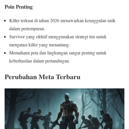
Poin Penting
Killer terkuat di tahun 2026 menawarkan keunggulan unik
dalam pertempuran.
Survivor yang efektif menggunakan strategi tim untuk
mengatasi killer yang menantang.
Memahami peta dan lingkungan sangat penting untuk
keberhasilan dalam pertandingan.
Perubahan Meta Terbaru