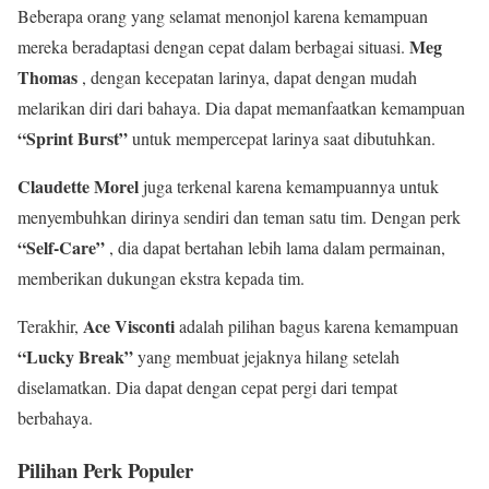
Beberapa orang yang selamat menonjol karena kemampuan
Meg
mereka beradaptasi dengan cepat dalam berbagai situasi.
Thomas
, dengan kecepatan larinya, dapat dengan mudah
melarikan diri dari bahaya. Dia dapat memanfaatkan kemampuan
“Sprint Burst”
untuk mempercepat larinya saat dibutuhkan.
Claudette Morel
juga terkenal karena kemampuannya untuk
menyembuhkan dirinya sendiri dan teman satu tim. Dengan perk
“Self-Care”
, dia dapat bertahan lebih lama dalam permainan,
memberikan dukungan ekstra kepada tim.
Ace Visconti
Terakhir,
adalah pilihan bagus karena kemampuan
“Lucky Break”
yang membuat jejaknya hilang setelah
diselamatkan. Dia dapat dengan cepat pergi dari tempat
berbahaya.
Pilihan Perk Populer