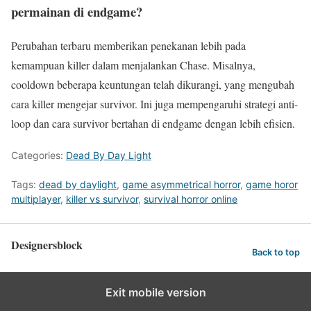
permainan di endgame?
Perubahan terbaru memberikan penekanan lebih pada
kemampuan killer dalam menjalankan Chase. Misalnya,
cooldown beberapa keuntungan telah dikurangi, yang mengubah
cara killer mengejar survivor. Ini juga mempengaruhi strategi anti-
loop dan cara survivor bertahan di endgame dengan lebih efisien.
Categories:
Dead By Day Light
Tags:
dead by daylight
,
game asymmetrical horror
,
game horor
multiplayer
,
killer vs survivor
,
survival horror online
Designersblock
Back to top
Exit mobile version