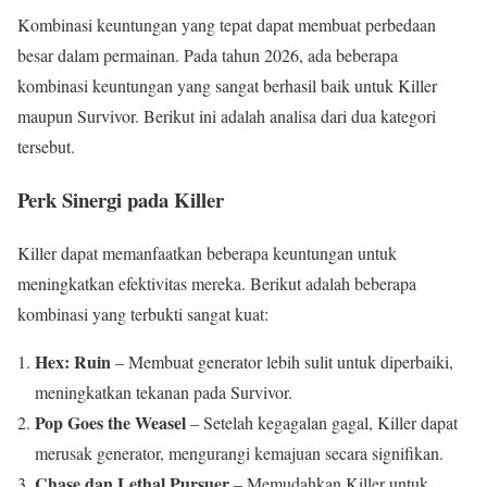
Kombinasi keuntungan yang tepat dapat membuat perbedaan
besar dalam permainan. Pada tahun 2026, ada beberapa
kombinasi keuntungan yang sangat berhasil baik untuk Killer
maupun Survivor. Berikut ini adalah analisa dari dua kategori
tersebut.
Perk Sinergi pada Killer
Killer dapat memanfaatkan beberapa keuntungan untuk
meningkatkan efektivitas mereka. Berikut adalah beberapa
kombinasi yang terbukti sangat kuat:
Hex: Ruin
– Membuat generator lebih sulit untuk diperbaiki,
meningkatkan tekanan pada Survivor.
Pop Goes the Weasel
– Setelah kegagalan gagal, Killer dapat
merusak generator, mengurangi kemajuan secara signifikan.
Chase dan Lethal Pursuer
– Memudahkan Killer untuk