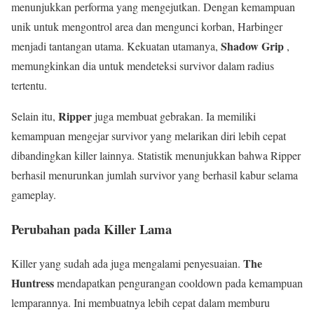
menunjukkan performa yang mengejutkan. Dengan kemampuan
unik untuk mengontrol area dan mengunci korban, Harbinger
Shadow Grip
menjadi tantangan utama. Kekuatan utamanya,
,
memungkinkan dia untuk mendeteksi survivor dalam radius
tertentu.
Ripper
Selain itu,
juga membuat gebrakan. Ia memiliki
kemampuan mengejar survivor yang melarikan diri lebih cepat
dibandingkan killer lainnya. Statistik menunjukkan bahwa Ripper
berhasil menurunkan jumlah survivor yang berhasil kabur selama
gameplay.
Perubahan pada Killer Lama
The
Killer yang sudah ada juga mengalami penyesuaian.
Huntress
mendapatkan pengurangan cooldown pada kemampuan
lemparannya. Ini membuatnya lebih cepat dalam memburu