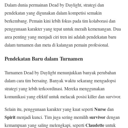
Dalam dunia permainan Dead by Daylight, strategi dan
pendekatan yang digunakan dalam kompetisi semakin
berkembang. Pemain kini lebih fokus pada tim kolaborasi dan
penggunaan karakter yang tepat untuk meraih kemenangan. Dua
area penting yang menjadi ciri tren ini adalah pendekatan baru
dalam turnamen dan meta di kalangan pemain profesional.
Pendekatan Baru dalam Turnamen
Turnamen Dead by Daylight menunjukkan banyak perubahan
dalam cara tim bersaing. Banyak waktu sekarang mengadopsi
strategi yang lebih terkoordinasi. Mereka menggunakan
komunikasi yang efektif untuk melacak posisi killer dan survivor.
Nurse
Selain itu, penggunaan karakter yang kuat seperti
dan
Spirit
survivor
menjadi kunci. Tim juga sering memilih
dengan
Claudette
kemampuan yang saling melengkapi, seperti
untuk