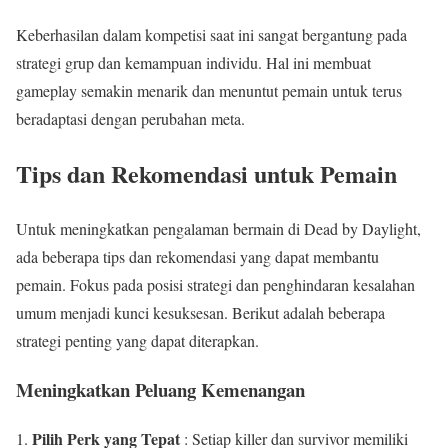
Keberhasilan dalam kompetisi saat ini sangat bergantung pada
strategi grup dan kemampuan individu. Hal ini membuat
gameplay semakin menarik dan menuntut pemain untuk terus
beradaptasi dengan perubahan meta.
Tips dan Rekomendasi untuk Pemain
Untuk meningkatkan pengalaman bermain di Dead by Daylight,
ada beberapa tips dan rekomendasi yang dapat membantu
pemain. Fokus pada posisi strategi dan penghindaran kesalahan
umum menjadi kunci kesuksesan. Berikut adalah beberapa
strategi penting yang dapat diterapkan.
Meningkatkan Peluang Kemenangan
Pilih Perk yang Tepat
: Setiap killer dan survivor memiliki