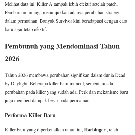
Melihat data ini, Killer A tampak lebih efektif setelah patch.
Pembaruan ini juga menunjukkan adanya perubahan strategi
dalam permainan. Banyak Survivor kini beradaptasi dengan cara
baru agar tetap efektif.
Pembunuh yang Mendominasi Tahun
2026
Tahun 2026 membawa perubahan signifikan dalam dunia Dead
by Daylight. Beberapa killer baru muncul, sementara ada
perubahan pada killer yang sudah ada. Perk dan mekanisme baru
juga memberi dampak besar pada permainan.
Performa Killer Baru
Harbinger
Killer baru yang diperkenalkan tahun ini,
, telah