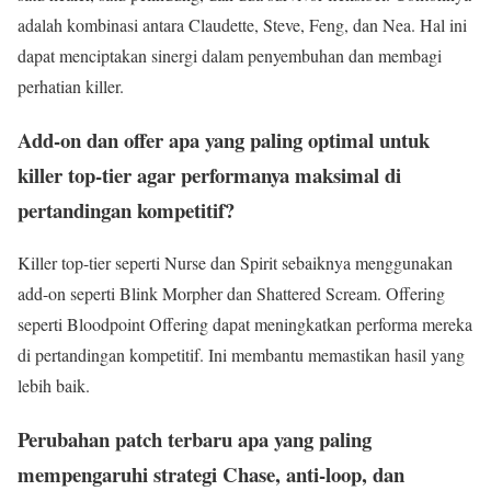
adalah kombinasi antara Claudette, Steve, Feng, dan Nea. Hal ini
dapat menciptakan sinergi dalam penyembuhan dan membagi
perhatian killer.
Add-on dan offer apa yang paling optimal untuk
killer top-tier agar performanya maksimal di
pertandingan kompetitif?
Killer top-tier seperti Nurse dan Spirit sebaiknya menggunakan
add-on seperti Blink Morpher dan Shattered Scream. Offering
seperti Bloodpoint Offering dapat meningkatkan performa mereka
di pertandingan kompetitif. Ini membantu memastikan hasil yang
lebih baik.
Perubahan patch terbaru apa yang paling
mempengaruhi strategi Chase, anti-loop, dan