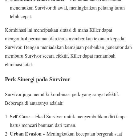
menemukan Survivor di awal, meningkatkan peluang turun
lebih cepat.
Kombinasi ini menciptakan situasi di mana Killer dapat
mengontrol permainan dan terus memberikan tekanan kepada
Survivor. Dengan meniadakan kemajuan perbaikan generator dan
memburu Survivor secara efektif, Killer dapat menambah
eliminasi total.
Perk Sinergi pada Survivor
Survivor juga memiliki kombinasi perk yang sangat efektif.
Beberapa di antaranya adalah:
Self-Care
– tekad Survivor untuk menyembuhkan diri tanpa
harus mencari bantuan dari teman.
Urban Evasion
– Meningkatkan kecepatan bergerak saat