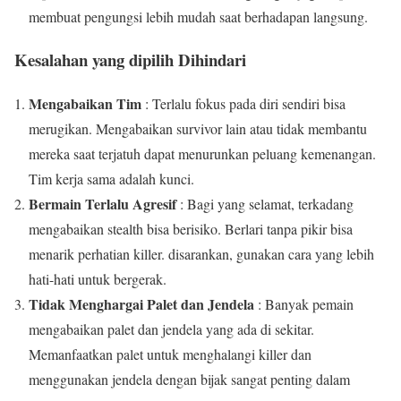
membuat pengungsi lebih mudah saat berhadapan langsung.
Kesalahan yang dipilih Dihindari
Mengabaikan Tim
: Terlalu fokus pada diri sendiri bisa
merugikan. Mengabaikan survivor lain atau tidak membantu
mereka saat terjatuh dapat menurunkan peluang kemenangan.
Tim kerja sama adalah kunci.
Bermain Terlalu Agresif
: Bagi yang selamat, terkadang
mengabaikan stealth bisa berisiko. Berlari tanpa pikir bisa
menarik perhatian killer. disarankan, gunakan cara yang lebih
hati-hati untuk bergerak.
Tidak Menghargai Palet dan Jendela
: Banyak pemain
mengabaikan palet dan jendela yang ada di sekitar.
Memanfaatkan palet untuk menghalangi killer dan
menggunakan jendela dengan bijak sangat penting dalam