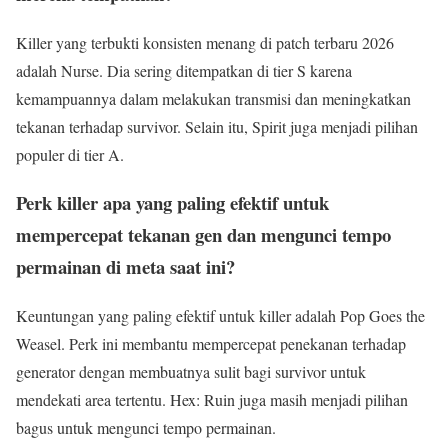
Killer yang terbukti konsisten menang di patch terbaru 2026
adalah Nurse. Dia sering ditempatkan di tier S karena
kemampuannya dalam melakukan transmisi dan meningkatkan
tekanan terhadap survivor. Selain itu, Spirit juga menjadi pilihan
populer di tier A.
Perk killer apa yang paling efektif untuk
mempercepat tekanan gen dan mengunci tempo
permainan di meta saat ini?
Keuntungan yang paling efektif untuk killer adalah Pop Goes the
Weasel. Perk ini membantu mempercepat penekanan terhadap
generator dengan membuatnya sulit bagi survivor untuk
mendekati area tertentu. Hex: Ruin juga masih menjadi pilihan
bagus untuk mengunci tempo permainan.