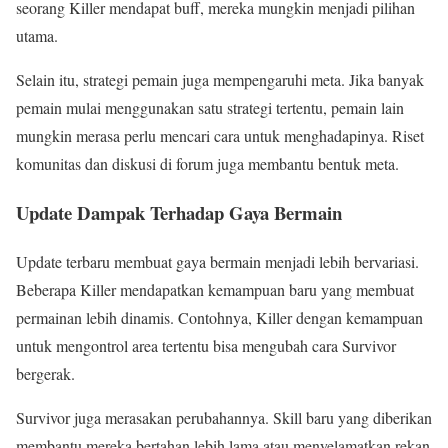
seorang Killer mendapat buff, mereka mungkin menjadi pilihan
utama.
Selain itu, strategi pemain juga mempengaruhi meta. Jika banyak
pemain mulai menggunakan satu strategi tertentu, pemain lain
mungkin merasa perlu mencari cara untuk menghadapinya. Riset
komunitas dan diskusi di forum juga membantu bentuk meta.
Update Dampak Terhadap Gaya Bermain
Update terbaru membuat gaya bermain menjadi lebih bervariasi.
Beberapa Killer mendapatkan kemampuan baru yang membuat
permainan lebih dinamis. Contohnya, Killer dengan kemampuan
untuk mengontrol area tertentu bisa mengubah cara Survivor
bergerak.
Survivor juga merasakan perubahannya. Skill baru yang diberikan
membantu mereka bertahan lebih lama atau menyelamatkan rekan