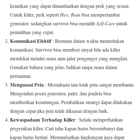
keunikan yang dapat dimanfaatkan dengan perk yang sesuai.
Untuk killer, perk seperti
Hex: Ruin
bisa memperlambat
generator, sedangkan survivor bisa memilih
Self-Care
untuk
pemulihan yang cepat.
Komunikasi Efektif
: Bermain dalam waktu memerlukan
komunikasi. Survivor bisa memberi sinyal bila ada killer
mendekat melalui suara atau jalur pengungsi yang mungkin.
Gunakan bahasa yang jelas, bahkan tanpa suara dalam
permainan.
Menguasai Peta
: Memahami tata letak peta sangat membantu.
Mengetahui posisi generator, palet, dan jendela bisa
memberikan keuntungan. Pembalikan strategi dapat dilakukan
dengan cepat jika peta telah dikuasai dengan baik.
Kewaspadaan Terhadap Killer
: Selalu memperhatikan
pergerakan killer. Cari tahu kapan harus bersembunyi dan
kapan harus berlari. Memanfaatkan lingkungan juga dapat