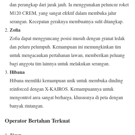
dan perangkap dari jarak jauh. Ia menggunakan peluncur roket
M120 CREM, yang sangat efektif dalam membuka jalur
serangan. Kecepatan geraknya membuatnya sulit ditangkap.
Zofia
Zofia dapat mengguncang posisi musuh dengan granat ledak
dan peluru pelumpuh. Kemampuan ini memungkinkan tim
untuk mengacaukan pertahanan lawan, memberikan peluang
bagi anggota tim lainnya untuk melakukan serangan.
Hibana
Hibana memiliki kemampuan unik untuk membuka dinding
reinforced dengan X-KAIROS. Kemampuannya untuk
mengontrol area sangat berharga, khususnya di peta dengan
banyak rintangan.
Operator Bertahan Terkuat
Jäger