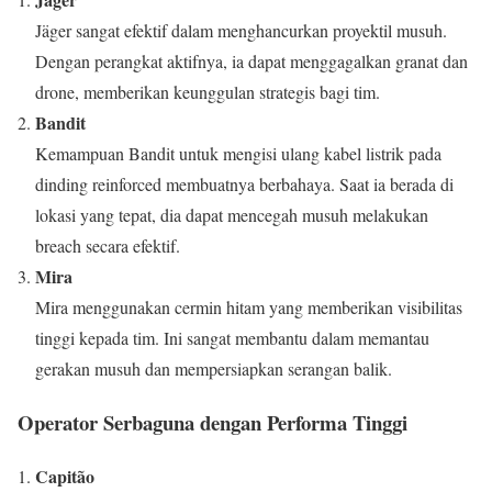
Jäger sangat efektif dalam menghancurkan proyektil musuh.
Dengan perangkat aktifnya, ia dapat menggagalkan granat dan
drone, memberikan keunggulan strategis bagi tim.
Bandit
Kemampuan Bandit untuk mengisi ulang kabel listrik pada
dinding reinforced membuatnya berbahaya. Saat ia berada di
lokasi yang tepat, dia dapat mencegah musuh melakukan
breach secara efektif.
Mira
Mira menggunakan cermin hitam yang memberikan visibilitas
tinggi kepada tim. Ini sangat membantu dalam memantau
gerakan musuh dan mempersiapkan serangan balik.
Operator Serbaguna dengan Performa Tinggi
Capitão