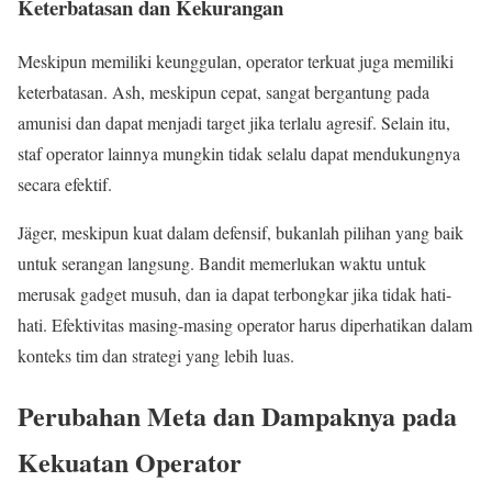
Keterbatasan dan Kekurangan
Meskipun memiliki keunggulan, operator terkuat juga memiliki
keterbatasan. Ash, meskipun cepat, sangat bergantung pada
amunisi dan dapat menjadi target jika terlalu agresif. Selain itu,
staf operator lainnya mungkin tidak selalu dapat mendukungnya
secara efektif.
Jäger, meskipun kuat dalam defensif, bukanlah pilihan yang baik
untuk serangan langsung. Bandit memerlukan waktu untuk
merusak gadget musuh, dan ia dapat terbongkar jika tidak hati-
hati. Efektivitas masing-masing operator harus diperhatikan dalam
konteks tim dan strategi yang lebih luas.
Perubahan Meta dan Dampaknya pada
Kekuatan Operator