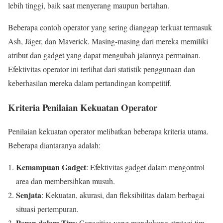
lebih tinggi, baik saat menyerang maupun bertahan.
Beberapa contoh operator yang sering dianggap terkuat termasuk
Ash, Jäger, dan Maverick. Masing-masing dari mereka memiliki
atribut dan gadget yang dapat mengubah jalannya permainan.
Efektivitas operator ini terlihat dari statistik penggunaan dan
keberhasilan mereka dalam pertandingan kompetitif.
Kriteria Penilaian Kekuatan Operator
Penilaian kekuatan operator melibatkan beberapa kriteria utama.
Beberapa diantaranya adalah:
Kemampuan Gadget
: Efektivitas gadget dalam mengontrol
area dan membersihkan musuh.
Senjata
: Kekuatan, akurasi, dan fleksibilitas dalam berbagai
situasi pertempuran.
Peran dalam Tim
: Capacities yang mendukung strategi tim,