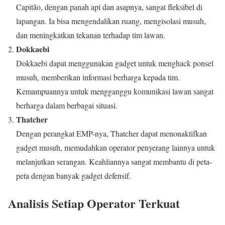
Capitão, dengan panah api dan asapnya, sangat fleksibel di
lapangan. Ia bisa mengendalikan ruang, mengisolasi musuh,
dan meningkatkan tekanan terhadap tim lawan.
Dokkaebi
Dokkaebi dapat menggunakan gadget untuk menghack ponsel
musuh, memberikan informasi berharga kepada tim.
Kemampuannya untuk mengganggu komunikasi lawan sangat
berharga dalam berbagai situasi.
Thatcher
Dengan perangkat EMP-nya, Thatcher dapat menonaktifkan
gadget musuh, memudahkan operator penyerang lainnya untuk
melanjutkan serangan. Keahliannya sangat membantu di peta-
peta dengan banyak gadget defensif.
Analisis Setiap Operator Terkuat