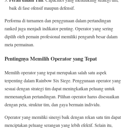
baik di fase ofensif maupun defensif.
Performa di turnamen dan penggunaan dalam pertandingan
ranked juga menjadi indikator penting. Operator yang sering
dipilih oleh pemain profesional memiliki pengaruh besar dalam
meta permainan.
Pentingnya Memilih Operator yang Tepat
Memilih operator yang tepat merupakan salah satu aspek
terpenting dalam Rainbow Six Siege. Penggunaan operator yang
sesuai dengan strategi tim dapat meningkatkan peluang untuk
memenangkan pertandingan. Pilihan operator harus disesuaikan
dengan peta, struktur tim, dan gaya bermain individu.
Operator yang memiliki sinergi baik dengan rekan satu tim dapat
menciptakan peluang serangan yang lebih efektif. Selain itu,