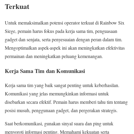
Terkuat
Untuk memaksimalkan potensi operator terkuat di Rainbow Six
Siege, pemain harus fokus pada kerja sama tim, penguasaan
gadget dan senjata, serta penyesuaian dengan peran dalam tim.
Mengoptimalkan aspek-aspek ini akan meningkatkan efektivitas
permainan dan meningkatkan peluang kemenangan.
Kerja Sama Tim dan Komunikasi
Kerja sama tim yang baik sangat penting untuk keberhasilan.
Komunikasi yang jelas memungkinkan informasi untuk
disebarkan secara efektif. Pemain harus memberi tahu tim tentang
posisi musuh, penggunaan gadget, dan pergerakan strategis.
Saat berkomunikasi, gunakan sinyal suara dan ping untuk
menyoroti informasi penting. Memahami kekuatan serta