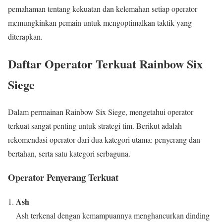
pemahaman tentang kekuatan dan kelemahan setiap operator
memungkinkan pemain untuk mengoptimalkan taktik yang
diterapkan.
Daftar Operator Terkuat Rainbow Six
Siege
Dalam permainan Rainbow Six Siege, mengetahui operator
terkuat sangat penting untuk strategi tim. Berikut adalah
rekomendasi operator dari dua kategori utama: penyerang dan
bertahan, serta satu kategori serbaguna.
Operator Penyerang Terkuat
Ash
Ash terkenal dengan kemampuannya menghancurkan dinding