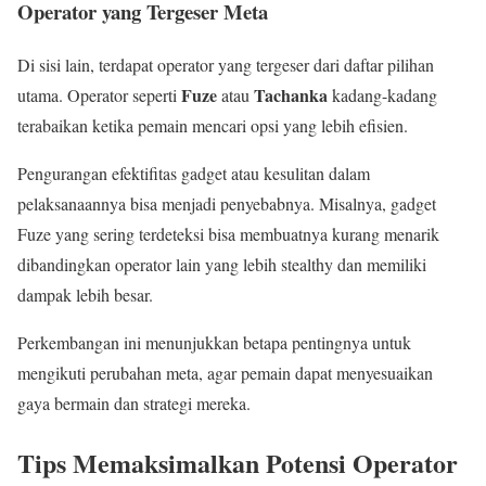
Operator yang Tergeser Meta
Di sisi lain, terdapat operator yang tergeser dari daftar pilihan
Fuze
Tachanka
utama. Operator seperti
atau
kadang-kadang
terabaikan ketika pemain mencari opsi yang lebih efisien.
Pengurangan efektifitas gadget atau kesulitan dalam
pelaksanaannya bisa menjadi penyebabnya. Misalnya, gadget
Fuze yang sering terdeteksi bisa membuatnya kurang menarik
dibandingkan operator lain yang lebih stealthy dan memiliki
dampak lebih besar.
Perkembangan ini menunjukkan betapa pentingnya untuk
mengikuti perubahan meta, agar pemain dapat menyesuaikan
gaya bermain dan strategi mereka.
Tips Memaksimalkan Potensi Operator