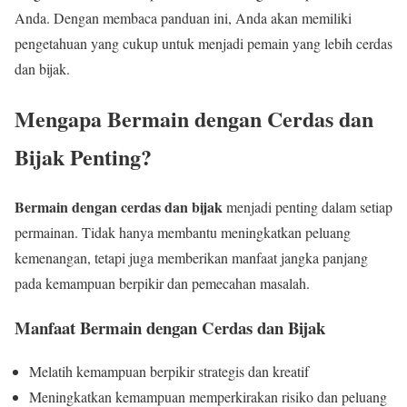
Anda. Dengan membaca panduan ini, Anda akan memiliki
pengetahuan yang cukup untuk menjadi pemain yang lebih cerdas
dan bijak.
Mengapa Bermain dengan Cerdas dan
Bijak Penting?
Bermain dengan cerdas dan bijak
menjadi penting dalam setiap
permainan. Tidak hanya membantu meningkatkan peluang
kemenangan, tetapi juga memberikan manfaat jangka panjang
pada kemampuan berpikir dan pemecahan masalah.
Manfaat Bermain dengan Cerdas dan Bijak
Melatih kemampuan berpikir strategis dan kreatif
Meningkatkan kemampuan memperkirakan risiko dan peluang