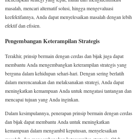
masalah, mencari alternatif solusi, hingga mengevaluasi
keefektifannya, Anda dapat menyelesaikan masalah dengan lebih
efektif dan efisien.
Pengembangan Keterampilan Strategis
Terakhir, prinsip bermain dengan cerdas dan bijak juga dapat
membantu Anda mengembangkan keterampilan strategis yang
berguna dalam kehidupan sehari-hari. Dengan sering berlatih
dalam merencanakan dan melaksanakan strategi, Anda dapat
meningkatkan kemampuan Anda untuk mengatasi tantangan dan
mencapai tujuan yang Anda inginkan.
Dalam kesimpulannya, penerapan prinsip bermain dengan cerdas
dan bijak dapat membantu Anda untuk meningkatkan
kemampuan dalam mengambil keputusan, menyelesaikan