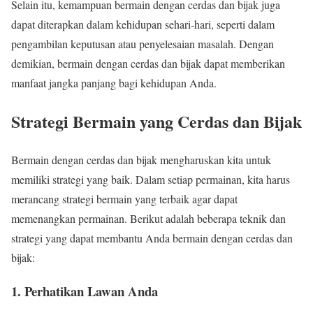
Selain itu, kemampuan bermain dengan cerdas dan bijak juga
dapat diterapkan dalam kehidupan sehari-hari, seperti dalam
pengambilan keputusan atau penyelesaian masalah. Dengan
demikian, bermain dengan cerdas dan bijak dapat memberikan
manfaat jangka panjang bagi kehidupan Anda.
Strategi Bermain yang Cerdas dan Bijak
Bermain dengan cerdas dan bijak mengharuskan kita untuk
memiliki strategi yang baik. Dalam setiap permainan, kita harus
merancang strategi bermain yang terbaik agar dapat
memenangkan permainan. Berikut adalah beberapa teknik dan
strategi yang dapat membantu Anda bermain dengan cerdas dan
bijak:
1. Perhatikan Lawan Anda