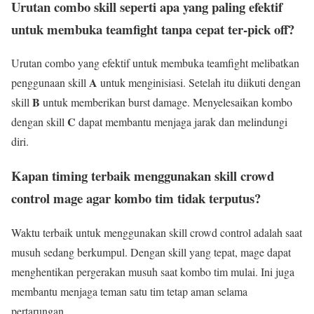
Urutan combo skill seperti apa yang paling efektif
untuk membuka teamfight tanpa cepat ter-pick off?
Urutan combo yang efektif untuk membuka teamfight melibatkan
A
penggunaan skill
untuk menginisiasi. Setelah itu diikuti dengan
B
skill
untuk memberikan burst damage. Menyelesaikan kombo
C
dengan skill
dapat membantu menjaga jarak dan melindungi
diri.
Kapan timing terbaik menggunakan skill crowd
control mage agar kombo tim tidak terputus?
Waktu terbaik untuk menggunakan skill crowd control adalah saat
musuh sedang berkumpul. Dengan skill yang tepat, mage dapat
menghentikan pergerakan musuh saat kombo tim mulai. Ini juga
membantu menjaga teman satu tim tetap aman selama
pertarungan.