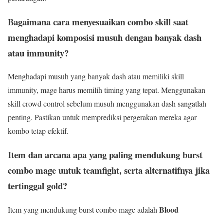
Bagaimana cara menyesuaikan combo skill saat
menghadapi komposisi musuh dengan banyak dash
atau immunity?
Menghadapi musuh yang banyak dash atau memiliki skill
immunity, mage harus memilih timing yang tepat. Menggunakan
skill crowd control sebelum musuh menggunakan dash sangatlah
penting. Pastikan untuk memprediksi pergerakan mereka agar
kombo tetap efektif.
Item dan arcana apa yang paling mendukung burst
combo mage untuk teamfight, serta alternatifnya jika
tertinggal gold?
Blood
Item yang mendukung burst combo mage adalah