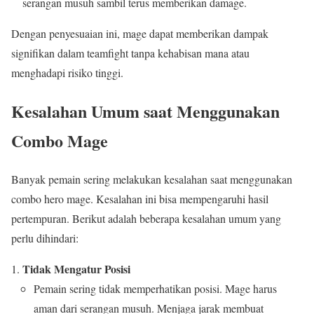
serangan musuh sambil terus memberikan damage.
Dengan penyesuaian ini, mage dapat memberikan dampak
signifikan dalam teamfight tanpa kehabisan mana atau
menghadapi risiko tinggi.
Kesalahan Umum saat Menggunakan
Combo Mage
Banyak pemain sering melakukan kesalahan saat menggunakan
combo hero mage. Kesalahan ini bisa mempengaruhi hasil
pertempuran. Berikut adalah beberapa kesalahan umum yang
perlu dihindari:
Tidak Mengatur Posisi
Pemain sering tidak memperhatikan posisi. Mage harus
aman dari serangan musuh. Menjaga jarak membuat