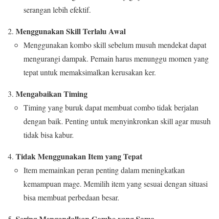
serangan lebih efektif.
Menggunakan Skill Terlalu Awal
Menggunakan kombo skill sebelum musuh mendekat dapat
mengurangi dampak. Pemain harus menunggu momen yang
tepat untuk memaksimalkan kerusakan ker.
Mengabaikan Timing
Timing yang buruk dapat membuat combo tidak berjalan
dengan baik. Penting untuk menyinkronkan skill agar musuh
tidak bisa kabur.
Tidak Menggunakan Item yang Tepat
Item memainkan peran penting dalam meningkatkan
kemampuan mage. Memilih item yang sesuai dengan situasi
bisa membuat perbedaan besar.
Sering Mengandalkan Combo yang Sama