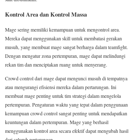
Kontrol Area dan Kontrol Massa
Mage sering memiliki kemampuan untuk mengontrol area.
Mereka dapat menggunakan skill untuk membatasi gerakan
musuh, yang membuat mage sangat berharga dalam teamfight.
Dengan mengatur zona pertempuran, mage dapat melindungi
rekan tim dan menciptakan ruang untuk menyerang.
Crowd control dari mage dapat mengunci musuh di tempatnya
atau mengurangi efisiensi mereka dalam pertarungan. Ini
membuat mage penting untuk tim strategi dalam mengelola
pertempuran. Pengaturan waktu yang tepat dalam penggunaan
kemampuan crowd control sangat penting untuk mendapatkan
keuntungan dalam pertempuran. Mage yang berhasil
menggunakan kontrol area secara efektif dapat mengubah hasil
dari seluruh pertarungan.