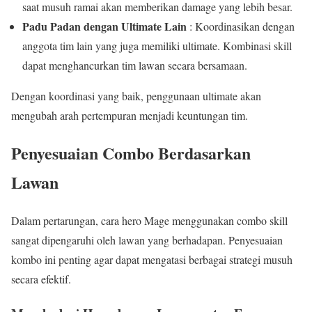
saat musuh ramai akan memberikan damage yang lebih besar.
Padu Padan dengan Ultimate Lain
: Koordinasikan dengan
anggota tim lain yang juga memiliki ultimate. Kombinasi skill
dapat menghancurkan tim lawan secara bersamaan.
Dengan koordinasi yang baik, penggunaan ultimate akan
mengubah arah pertempuran menjadi keuntungan tim.
Penyesuaian Combo Berdasarkan
Lawan
Dalam pertarungan, cara hero Mage menggunakan combo skill
sangat dipengaruhi oleh lawan yang berhadapan. Penyesuaian
kombo ini penting agar dapat mengatasi berbagai strategi musuh
secara efektif.