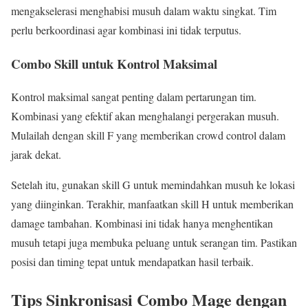
mengakselerasi menghabisi musuh dalam waktu singkat. Tim
perlu berkoordinasi agar kombinasi ini tidak terputus.
Combo Skill untuk Kontrol Maksimal
Kontrol maksimal sangat penting dalam pertarungan tim.
Kombinasi yang efektif akan menghalangi pergerakan musuh.
Mulailah dengan skill F yang memberikan crowd control dalam
jarak dekat.
Setelah itu, gunakan skill G untuk memindahkan musuh ke lokasi
yang diinginkan. Terakhir, manfaatkan skill H untuk memberikan
damage tambahan. Kombinasi ini tidak hanya menghentikan
musuh tetapi juga membuka peluang untuk serangan tim. Pastikan
posisi dan timing tepat untuk mendapatkan hasil terbaik.
Tips Sinkronisasi Combo Mage dengan