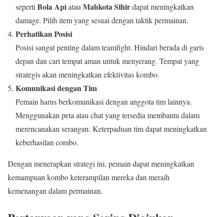
Bola Api
Mahkota Sihir
seperti
atau
dapat meningkatkan
damage. Pilih item yang sesuai dengan taktik permainan.
Perhatikan Posisi
Posisi sangat penting dalam teamfight. Hindari berada di garis
depan dan cari tempat aman untuk menyerang. Tempat yang
strategis akan meningkatkan efektivitas kombo.
Komunikasi dengan Tim
Pemain harus berkomunikasi dengan anggota tim lainnya.
Menggunakan peta atau chat yang tersedia membantu dalam
merencanakan serangan. Keterpaduan tim dapat meningkatkan
keberhasilan combo.
Dengan menerapkan strategi ini, pemain dapat meningkatkan
kemampuan kombo keterampilan mereka dan meraih
kemenangan dalam permainan.