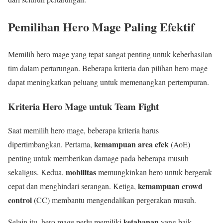
Pemilihan Hero Mage Paling Efektif
Memilih hero mage yang tepat sangat penting untuk keberhasilan
tim dalam pertarungan. Beberapa kriteria dan pilihan hero mage
dapat meningkatkan peluang untuk memenangkan pertempuran.
Kriteria Hero Mage untuk Team Fight
Saat memilih hero mage, beberapa kriteria harus
kemampuan area efek
dipertimbangkan. Pertama,
(AoE)
penting untuk memberikan damage pada beberapa musuh
mobilitas
sekaligus. Kedua,
memungkinkan hero untuk bergerak
kemampuan crowd
cepat dan menghindari serangan. Ketiga,
control
(CC) membantu mengendalikan pergerakan musuh.
ketahanan
Selain itu, hero mage perlu memiliki
yang baik.