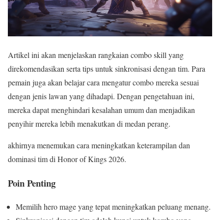
Artikel ini akan menjelaskan rangkaian combo skill yang
direkomendasikan serta tips untuk sinkronisasi dengan tim. Para
pemain juga akan belajar cara mengatur combo mereka sesuai
dengan jenis lawan yang dihadapi. Dengan pengetahuan ini,
mereka dapat menghindari kesalahan umum dan menjadikan
penyihir mereka lebih menakutkan di medan perang.
akhirnya menemukan cara meningkatkan keterampilan dan
dominasi tim di Honor of Kings 2026.
Poin Penting
Memilih hero mage yang tepat meningkatkan peluang menang.