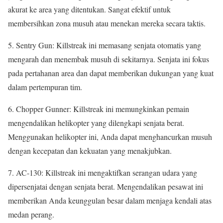
akurat ke area yang ditentukan. Sangat efektif untuk
membersihkan zona musuh atau menekan mereka secara taktis.
5. Sentry Gun: Killstreak ini memasang senjata otomatis yang
mengarah dan menembak musuh di sekitarnya. Senjata ini fokus
pada pertahanan area dan dapat memberikan dukungan yang kuat
dalam pertempuran tim.
6. Chopper Gunner: Killstreak ini memungkinkan pemain
mengendalikan helikopter yang dilengkapi senjata berat.
Menggunakan helikopter ini, Anda dapat menghancurkan musuh
dengan kecepatan dan kekuatan yang menakjubkan.
7. AC-130: Killstreak ini mengaktifkan serangan udara yang
dipersenjatai dengan senjata berat. Mengendalikan pesawat ini
memberikan Anda keunggulan besar dalam menjaga kendali atas
medan perang.