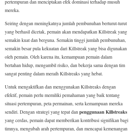
pertempuran dan menciptakan efek dominasi terhadap musuh
mereka.
Seiring dengan meningkatnya jumlah pembunuhan berturut-turut
yang berhasil dicetak, pemain akan mendapatkan Killstreak yang
semakin kuat dan berguna. Semakin tinggi jumlah pembunuhan,
semakin besar pula kekuatan dari Killstreak yang bisa digunakan
oleh pemain. Oleh karena itu, kemampuan pemain dalam
bertahan hidup, mengambil risiko, dan bekerja sama dengan tim
sangat penting dalam meraih Killstreaks yang hebat.
Untuk mengaktifkan dan menggunakan Killstreaks dengan
efektif, pemain perlu memiliki pemahaman yang baik tentang
situasi pertempuran, peta permainan, serta kemampuan mereka
penggunaan Killstreaks
sendiri. Dengan strategi yang tepat dan
yang cerdas, pemain dapat memberikan kontribusi signifikan bagi
timnya, mengubah arah pertempuran, dan mencapai kemenangan