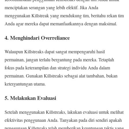
menciptakan serangan yang lebih efektif. Jika Anda
menggunakan Killstreak yang mendukung tim, beritahu rekan tim
Anda agar mereka dapat memanfaatkannya dengan maksimal.
4. Menghindari Overreliance
Walaupun Killstreaks dapat sangat mempengaruhi hasil
permainan, jangan terlalu bergantung pada mereka. Tetaplah
fokus pada keterampilan dan strategi individu Anda dalam
permainan. Gunakan Killstreaks sebagai alat tambahan, bukan
ketergantungan utama.
5. Melakukan Evaluasi
Setelah menggunakan Killstreaks, lakukan evaluasi untuk melihat
efektivitas penggunaan Anda. Tanyakan pada diri sendiri apakah
penggunaan Killstreaks telah memberikan keuntungan taktis yang