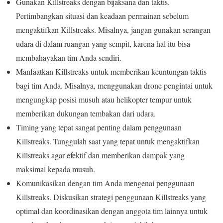
Gunakan Killstreaks dengan bijaksana dan taktis.
Pertimbangkan situasi dan keadaan permainan sebelum
mengaktifkan Killstreaks. Misalnya, jangan gunakan serangan
udara di dalam ruangan yang sempit, karena hal itu bisa
membahayakan tim Anda sendiri.
Manfaatkan Killstreaks untuk memberikan keuntungan taktis
bagi tim Anda. Misalnya, menggunakan drone pengintai untuk
mengungkap posisi musuh atau helikopter tempur untuk
memberikan dukungan tembakan dari udara.
Timing yang tepat sangat penting dalam penggunaan
Killstreaks. Tunggulah saat yang tepat untuk mengaktifkan
Killstreaks agar efektif dan memberikan dampak yang
maksimal kepada musuh.
Komunikasikan dengan tim Anda mengenai penggunaan
Killstreaks. Diskusikan strategi penggunaan Killstreaks yang
optimal dan koordinasikan dengan anggota tim lainnya untuk