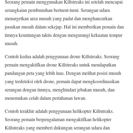
Seorang pemain menggunakan Killstreaks ini setelah mencapai
serangkaian pembunuhan berturut-turut. Serangan udara
menargetkan area musuh yang padat dan menghancurkan
pasukan musuh dalam sekejap. Hal ini memberikan pemain dan
timnya keuntungan taktis dengan mengurangi kekuatan tempur
musuh.
Contoh kedua adalah penggunaan drone Killstreaks. Seorang
pemain mengaktifkan drone Killstreaks untuk mendapatkan
pandangan peta yang lebih luas. Dengan melihat posisi musuh
yang terdeteksi oleh drone, pemain dapat mengkoordinasikan
serangan dengan timnya, menghindari jebakan musuh, dan
menemukan celah dalam pertahanan lawan.
Contoh terakhir adalah penggunaan helikopter Killstreaks.
Seorang pemain berpengalaman mengaktifkan helikopter
Killstreaks yang memberi dukungan serangan udara dan