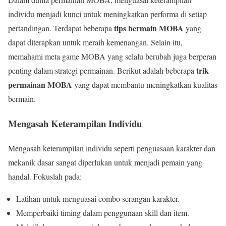
individu menjadi kunci untuk meningkatkan performa di setiap
tips bermain MOBA
pertandingan. Terdapat beberapa
yang
dapat diterapkan untuk meraih kemenangan. Selain itu,
memahami meta game MOBA yang selalu berubah juga berperan
trik
penting dalam strategi permainan. Berikut adalah beberapa
permainan MOBA
yang dapat membantu meningkatkan kualitas
bermain.
Mengasah Keterampilan Individu
Mengasah keterampilan individu seperti penguasaan karakter dan
mekanik dasar sangat diperlukan untuk menjadi pemain yang
handal. Fokuslah pada:
Latihan untuk menguasai combo serangan karakter.
Memperbaiki timing dalam penggunaan skill dan item.