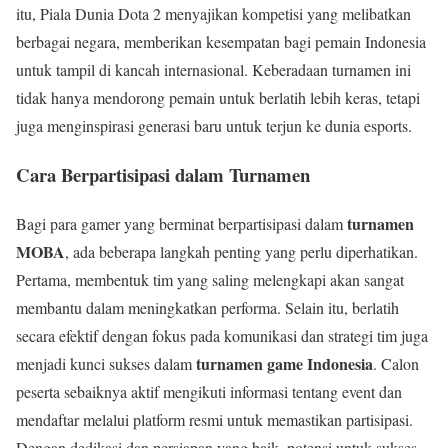
itu, Piala Dunia Dota 2 menyajikan kompetisi yang melibatkan
berbagai negara, memberikan kesempatan bagi pemain Indonesia
untuk tampil di kancah internasional. Keberadaan turnamen ini
tidak hanya mendorong pemain untuk berlatih lebih keras, tetapi
juga menginspirasi generasi baru untuk terjun ke dunia esports.
Cara Berpartisipasi dalam Turnamen
turnamen
Bagi para gamer yang berminat berpartisipasi dalam
MOBA
, ada beberapa langkah penting yang perlu diperhatikan.
Pertama, membentuk tim yang saling melengkapi akan sangat
membantu dalam meningkatkan performa. Selain itu, berlatih
secara efektif dengan fokus pada komunikasi dan strategi tim juga
turnamen game Indonesia
menjadi kunci sukses dalam
. Calon
peserta sebaiknya aktif mengikuti informasi tentang event dan
mendaftar melalui platform resmi untuk memastikan partisipasi.
Dengan dedikasi dan persiapan yang baik, potensi untuk sukses