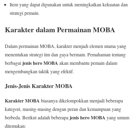
Item yang dapat digunakan untuk meningkatkan kekuatan dan
strategi pemain.
Karakter dalam Permainan MOBA
Dalam permainan MOBA, karakter menjadi elemen utama yang
menentukan strategi tim dan gaya bermain. Pemahaman tentang
jenis hero MOBA
berbagai
akan membantu pemain dalam
mengembangkan taktik yang efektif.
Jenis-Jenis Karakter MOBA
Karakter MOBA
biasanya dikelompokkan menjadi beberapa
kategori, masing-masing dengan peran dan kemampuan yang
jenis hero MOBA
berbeda. Berikut adalah beberapa
yang umum
ditemukan: