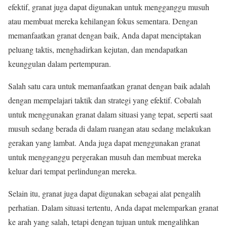
efektif, granat juga dapat digunakan untuk mengganggu musuh
atau membuat mereka kehilangan fokus sementara. Dengan
memanfaatkan granat dengan baik, Anda dapat menciptakan
peluang taktis, menghadirkan kejutan, dan mendapatkan
keunggulan dalam pertempuran.
Salah satu cara untuk memanfaatkan granat dengan baik adalah
dengan mempelajari taktik dan strategi yang efektif. Cobalah
untuk menggunakan granat dalam situasi yang tepat, seperti saat
musuh sedang berada di dalam ruangan atau sedang melakukan
gerakan yang lambat. Anda juga dapat menggunakan granat
untuk mengganggu pergerakan musuh dan membuat mereka
keluar dari tempat perlindungan mereka.
Selain itu, granat juga dapat digunakan sebagai alat pengalih
perhatian. Dalam situasi tertentu, Anda dapat melemparkan granat
ke arah yang salah, tetapi dengan tujuan untuk mengalihkan