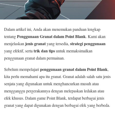
Dalam artikel ini, Anda akan menemukan panduan lengkap
Penggunaan Granat dalam Point Blank
tentang
. Kami akan
jenis granat
strategi penggunaan
menjelaskan
yang tersedia,
trik dan tips
yang efektif, serta
untuk memaksimalkan
penggunaan granat dalam permainan.
penggunaan granat dalam Point Blank
Sebelum mempelajari
,
kita perlu memahami apa itu granat. Granat adalah salah satu jenis
senjata yang digunakan untuk menghancurkan musuh atau
mengganggu pergerakannya dengan melepaskan ledakan atau
efek khusus. Dalam game Point Blank, terdapat berbagai jenis
granat yang dapat digunakan dengan berbagai efek yang berbeda.