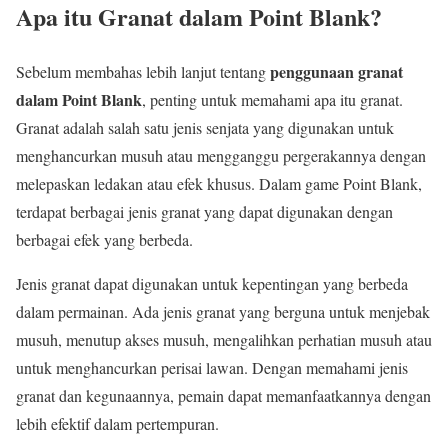
Apa itu Granat dalam Point Blank?
penggunaan granat
Sebelum membahas lebih lanjut tentang
dalam Point Blank
, penting untuk memahami apa itu granat.
Granat adalah salah satu jenis senjata yang digunakan untuk
menghancurkan musuh atau mengganggu pergerakannya dengan
melepaskan ledakan atau efek khusus. Dalam game Point Blank,
terdapat berbagai jenis granat yang dapat digunakan dengan
berbagai efek yang berbeda.
Jenis granat dapat digunakan untuk kepentingan yang berbeda
dalam permainan. Ada jenis granat yang berguna untuk menjebak
musuh, menutup akses musuh, mengalihkan perhatian musuh atau
untuk menghancurkan perisai lawan. Dengan memahami jenis
granat dan kegunaannya, pemain dapat memanfaatkannya dengan
lebih efektif dalam pertempuran.