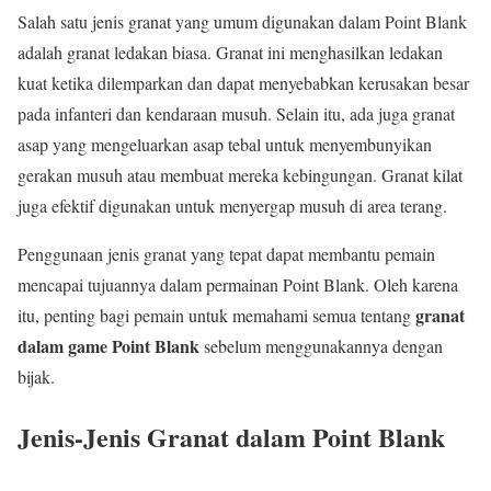
Salah satu jenis granat yang umum digunakan dalam Point Blank
adalah granat ledakan biasa. Granat ini menghasilkan ledakan
kuat ketika dilemparkan dan dapat menyebabkan kerusakan besar
pada infanteri dan kendaraan musuh. Selain itu, ada juga granat
asap yang mengeluarkan asap tebal untuk menyembunyikan
gerakan musuh atau membuat mereka kebingungan. Granat kilat
juga efektif digunakan untuk menyergap musuh di area terang.
Penggunaan jenis granat yang tepat dapat membantu pemain
mencapai tujuannya dalam permainan Point Blank. Oleh karena
granat
itu, penting bagi pemain untuk memahami semua tentang
dalam game Point Blank
sebelum menggunakannya dengan
bijak.
Jenis-Jenis Granat dalam Point Blank