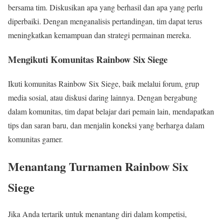
bersama tim. Diskusikan apa yang berhasil dan apa yang perlu
diperbaiki. Dengan menganalisis pertandingan, tim dapat terus
meningkatkan kemampuan dan strategi permainan mereka.
Mengikuti Komunitas Rainbow Six Siege
Ikuti komunitas Rainbow Six Siege, baik melalui forum, grup
media sosial, atau diskusi daring lainnya. Dengan bergabung
dalam komunitas, tim dapat belajar dari pemain lain, mendapatkan
tips dan saran baru, dan menjalin koneksi yang berharga dalam
komunitas gamer.
Menantang Turnamen Rainbow Six
Siege
Jika Anda tertarik untuk menantang diri dalam kompetisi,