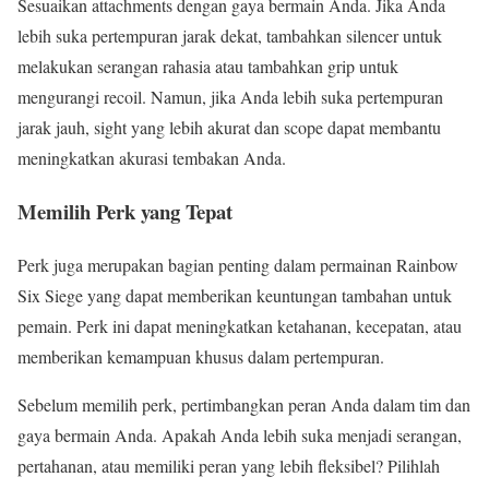
Sesuaikan attachments dengan gaya bermain Anda. Jika Anda
lebih suka pertempuran jarak dekat, tambahkan silencer untuk
melakukan serangan rahasia atau tambahkan grip untuk
mengurangi recoil. Namun, jika Anda lebih suka pertempuran
jarak jauh, sight yang lebih akurat dan scope dapat membantu
meningkatkan akurasi tembakan Anda.
Memilih Perk yang Tepat
Perk juga merupakan bagian penting dalam permainan Rainbow
Six Siege yang dapat memberikan keuntungan tambahan untuk
pemain. Perk ini dapat meningkatkan ketahanan, kecepatan, atau
memberikan kemampuan khusus dalam pertempuran.
Sebelum memilih perk, pertimbangkan peran Anda dalam tim dan
gaya bermain Anda. Apakah Anda lebih suka menjadi serangan,
pertahanan, atau memiliki peran yang lebih fleksibel? Pilihlah