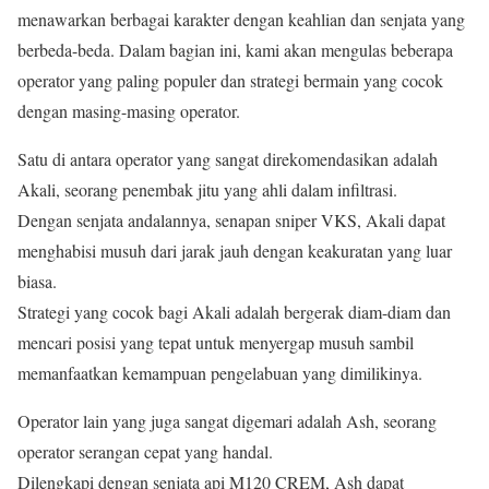
menawarkan berbagai karakter dengan keahlian dan senjata yang
berbeda-beda. Dalam bagian ini, kami akan mengulas beberapa
operator yang paling populer dan strategi bermain yang cocok
dengan masing-masing operator.
Satu di antara operator yang sangat direkomendasikan adalah
Akali, seorang penembak jitu yang ahli dalam infiltrasi.
Dengan senjata andalannya, senapan sniper VKS, Akali dapat
menghabisi musuh dari jarak jauh dengan keakuratan yang luar
biasa.
Strategi yang cocok bagi Akali adalah bergerak diam-diam dan
mencari posisi yang tepat untuk menyergap musuh sambil
memanfaatkan kemampuan pengelabuan yang dimilikinya.
Operator lain yang juga sangat digemari adalah Ash, seorang
operator serangan cepat yang handal.
Dilengkapi dengan senjata api M120 CREM, Ash dapat