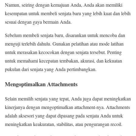
Namun, seiring dengan kemajuan Anda, Anda akan memiliki
kesempatan untuk membeli senjata baru yang lebih kuat dan lebih
sesuai dengan gaya bermain Anda.
Sebelum membeli senjata baru, disarankan untuk mencoba dan
menguji terlebih dahulu. Gunakan pelatihan atau mode latihan
untuk merasakan kecocokan dengan senjata tersebut. Penting
untuk memahami kecepatan tembakan, akurasi, dan kekuatan
pukulan dari senjata yang Anda pertimbangkan.
Mengoptimalkan Attachments
Selain memilih senjata yang tepat, Anda juga dapat meningkatkan
kinerjanya dengan mengoptimalkan attachment-nya. Attachments
adalah aksesori yang dapat dipasang pada senjata Anda untuk
meningkatkan keakuratan, stabilitas, atau pengurangan recoil.