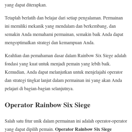
yang dapat diterapkan.
Tetaplah berlatih dan belajar dari setiap pengalaman. Permainan
ini memiliki mekanik yang mendalam dan berkembang, dan
semakin Anda memahami permainan, semakin baik Anda dapat
mengoptimalkan strategi dan kemampuan Anda.
Keahlian dan pemahaman dasar dalam Rainbow Six Siege adalah
fondasi yang kuat untuk menjadi pemain yang lebih baik.
Kemudian, Anda dapat melanjutkan untuk menjelajahi operator
dan strategi tingkat lanjut dalam permainan ini yang akan Anda
pelajari di bagian-bagian selanjutnya.
Operator Rainbow Six Siege
Salah satu fitur unik dalam permainan ini adalah operator-operator
Operator Rainbow Six Siege
yang dapat dipilih pemain.