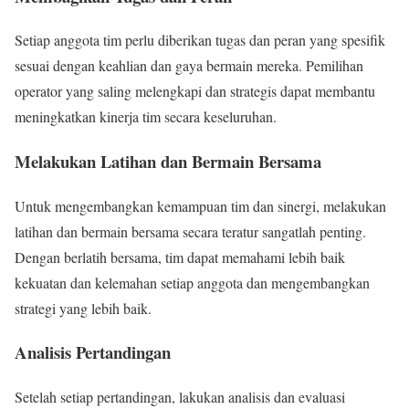
Setiap anggota tim perlu diberikan tugas dan peran yang spesifik
sesuai dengan keahlian dan gaya bermain mereka. Pemilihan
operator yang saling melengkapi dan strategis dapat membantu
meningkatkan kinerja tim secara keseluruhan.
Melakukan Latihan dan Bermain Bersama
Untuk mengembangkan kemampuan tim dan sinergi, melakukan
latihan dan bermain bersama secara teratur sangatlah penting.
Dengan berlatih bersama, tim dapat memahami lebih baik
kekuatan dan kelemahan setiap anggota dan mengembangkan
strategi yang lebih baik.
Analisis Pertandingan
Setelah setiap pertandingan, lakukan analisis dan evaluasi