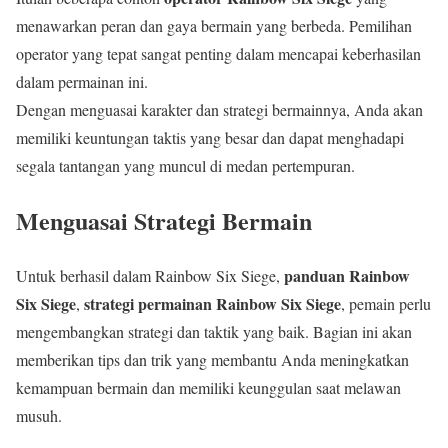
menawarkan peran dan gaya bermain yang berbeda. Pemilihan
operator yang tepat sangat penting dalam mencapai keberhasilan
dalam permainan ini.
Dengan menguasai karakter dan strategi bermainnya, Anda akan
memiliki keuntungan taktis yang besar dan dapat menghadapi
segala tantangan yang muncul di medan pertempuran.
Menguasai Strategi Bermain
panduan Rainbow
Untuk berhasil dalam Rainbow Six Siege,
Six Siege
strategi permainan Rainbow Six Siege
,
, pemain perlu
mengembangkan strategi dan taktik yang baik. Bagian ini akan
memberikan tips dan trik yang membantu Anda meningkatkan
kemampuan bermain dan memiliki keunggulan saat melawan
musuh.