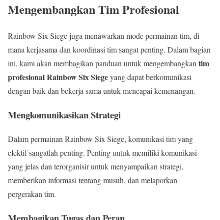
Mengembangkan Tim Profesional
Rainbow Six Siege juga menawarkan mode permainan tim, di
mana kerjasama dan koordinasi tim sangat penting. Dalam bagian
tim
ini, kami akan membagikan panduan untuk mengembangkan
profesional Rainbow Six Siege
yang dapat berkomunikasi
dengan baik dan bekerja sama untuk mencapai kemenangan.
Mengkomunikasikan Strategi
Dalam permainan Rainbow Six Siege, komunikasi tim yang
efektif sangatlah penting. Penting untuk memiliki komunikasi
yang jelas dan terorganisir untuk menyampaikan strategi,
memberikan informasi tentang musuh, dan melaporkan
pergerakan tim.
Membagikan Tugas dan Peran