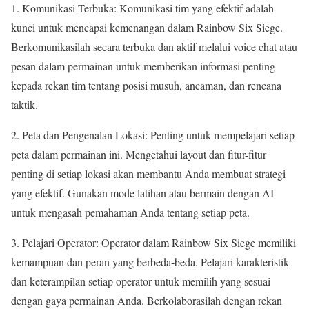
1. Komunikasi Terbuka: Komunikasi tim yang efektif adalah
kunci untuk mencapai kemenangan dalam Rainbow Six Siege.
Berkomunikasilah secara terbuka dan aktif melalui voice chat atau
pesan dalam permainan untuk memberikan informasi penting
kepada rekan tim tentang posisi musuh, ancaman, dan rencana
taktik.
2. Peta dan Pengenalan Lokasi: Penting untuk mempelajari setiap
peta dalam permainan ini. Mengetahui layout dan fitur-fitur
penting di setiap lokasi akan membantu Anda membuat strategi
yang efektif. Gunakan mode latihan atau bermain dengan AI
untuk mengasah pemahaman Anda tentang setiap peta.
3. Pelajari Operator: Operator dalam Rainbow Six Siege memiliki
kemampuan dan peran yang berbeda-beda. Pelajari karakteristik
dan keterampilan setiap operator untuk memilih yang sesuai
dengan gaya permainan Anda. Berkolaborasilah dengan rekan