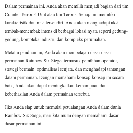
Dalam permainan ini, Anda akan memilih menjadi bagian dari tim
Counter-Terrorist Unit atau tim Teroris. Setiap tim memiliki
karakteristik dan misi tersendiri. Anda akan menghadapi aksi
tembak-menembak intens di berbagai lokasi nyata seperti gedung-
gedung, kompleks industri, dan kompleks perumahan.
Melalui panduan ini, Anda akan mempelajari dasar-dasar
permainan Rainbow Six Siege, termasuk pemilihan operator,
strategi bermain, optimalisasi senjata, dan menghadapi tantangan
dalam permainan. Dengan memahami konsep-konsep ini secara
baik, Anda akan dapat meningkatkan kemampuan dan
keberhasilan Anda dalam permainan tersebut.
Jika Anda siap untuk memulai petualangan Anda dalam dunia
Rainbow Six Siege, mari kita mulai dengan memahami dasar-
dasar permainan ini.