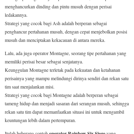
menghancurkan dinding dan pintu musuh dengan perisai
ledakannya.
Strategi yang cocok bagi Ash adalah berperan sebagai
penghancur pertahanan musuh, dengan cepat menjebolkan posisi
musuh dan menciptakan kekacauan di antara mereka.
Lalu, ada juga operator Montagne, seorang tipe pertahanan yang
memiliki perisai besar sebagai senjatanya.
Keunggulan Montagne terletak pada kekuatan dan ketahanan
perisainya yang mampu melindungi dirinya sendiri dan rekan satu
tim saat menjalankan misi.
Strategi yang cocok bagi Montagne adalah berperan sebagai
tameng hidup dan menjadi sasaran dari serangan musuh, sehingga
rekan satu tim dapat memanfaatkan situasi ini untuk mengambil
keuntungan lebih dalam pertempuran.
operator Rainbow Six Siege
Itulah beberapa contoh
yang