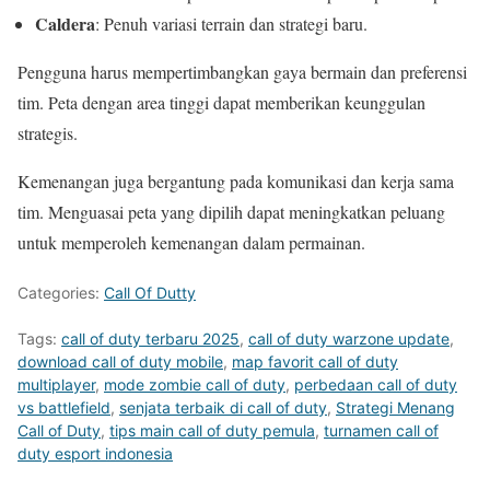
Caldera
: Penuh variasi terrain dan strategi baru.
Pengguna harus mempertimbangkan gaya bermain dan preferensi
tim. Peta dengan area tinggi dapat memberikan keunggulan
strategis.
Kemenangan juga bergantung pada komunikasi dan kerja sama
tim. Menguasai peta yang dipilih dapat meningkatkan peluang
untuk memperoleh kemenangan dalam permainan.
Categories:
Call Of Dutty
Tags:
call of duty terbaru 2025
,
call of duty warzone update
,
download call of duty mobile
,
map favorit call of duty
multiplayer
,
mode zombie call of duty
,
perbedaan call of duty
vs battlefield
,
senjata terbaik di call of duty
,
Strategi Menang
Call of Duty
,
tips main call of duty pemula
,
turnamen call of
duty esport indonesia