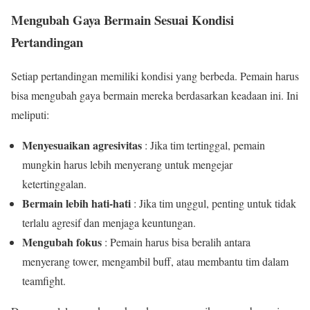
Mengubah Gaya Bermain Sesuai Kondisi
Pertandingan
Setiap pertandingan memiliki kondisi yang berbeda. Pemain harus
bisa mengubah gaya bermain mereka berdasarkan keadaan ini. Ini
meliputi:
Menyesuaikan agresivitas
: Jika tim tertinggal, pemain
mungkin harus lebih menyerang untuk mengejar
ketertinggalan.
Bermain lebih hati-hati
: Jika tim unggul, penting untuk tidak
terlalu agresif dan menjaga keuntungan.
Mengubah fokus
: Pemain harus bisa beralih antara
menyerang tower, mengambil buff, atau membantu tim dalam
teamfight.