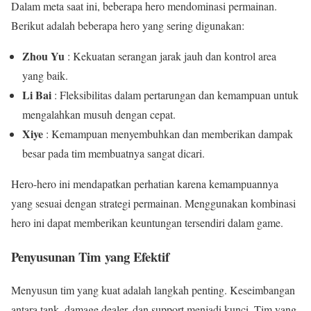
Dalam meta saat ini, beberapa hero mendominasi permainan.
Berikut adalah beberapa hero yang sering digunakan:
Zhou Yu
: Kekuatan serangan jarak jauh dan kontrol area
yang baik.
Li Bai
: Fleksibilitas dalam pertarungan dan kemampuan untuk
mengalahkan musuh dengan cepat.
Xiye
: Kemampuan menyembuhkan dan memberikan dampak
besar pada tim membuatnya sangat dicari.
Hero-hero ini mendapatkan perhatian karena kemampuannya
yang sesuai dengan strategi permainan. Menggunakan kombinasi
hero ini dapat memberikan keuntungan tersendiri dalam game.
Penyusunan Tim yang Efektif
Menyusun tim yang kuat adalah langkah penting. Keseimbangan
antara tank, damage dealer, dan support menjadi kunci. Tim yang