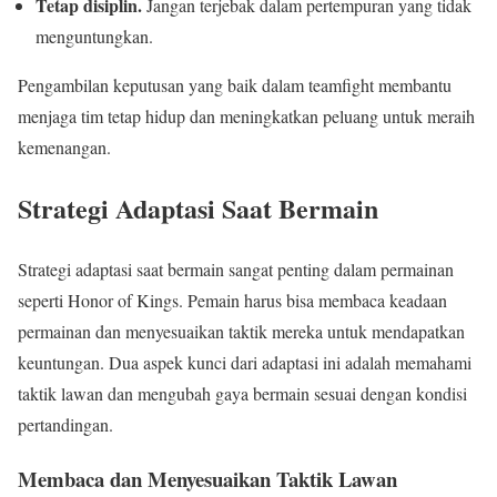
Tetap disiplin.
Jangan terjebak dalam pertempuran yang tidak
menguntungkan.
Pengambilan keputusan yang baik dalam teamfight membantu
menjaga tim tetap hidup dan meningkatkan peluang untuk meraih
kemenangan.
Strategi Adaptasi Saat Bermain
Strategi adaptasi saat bermain sangat penting dalam permainan
seperti Honor of Kings. Pemain harus bisa membaca keadaan
permainan dan menyesuaikan taktik mereka untuk mendapatkan
keuntungan. Dua aspek kunci dari adaptasi ini adalah memahami
taktik lawan dan mengubah gaya bermain sesuai dengan kondisi
pertandingan.
Membaca dan Menyesuaikan Taktik Lawan