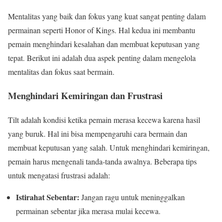
Mentalitas yang baik dan fokus yang kuat sangat penting dalam
permainan seperti Honor of Kings. Hal kedua ini membantu
pemain menghindari kesalahan dan membuat keputusan yang
tepat. Berikut ini adalah dua aspek penting dalam mengelola
mentalitas dan fokus saat bermain.
Menghindari Kemiringan dan Frustrasi
Tilt adalah kondisi ketika pemain merasa kecewa karena hasil
yang buruk. Hal ini bisa mempengaruhi cara bermain dan
membuat keputusan yang salah. Untuk menghindari kemiringan,
pemain harus mengenali tanda-tanda awalnya. Beberapa tips
untuk mengatasi frustrasi adalah:
Istirahat Sebentar:
Jangan ragu untuk meninggalkan
permainan sebentar jika merasa mulai kecewa.