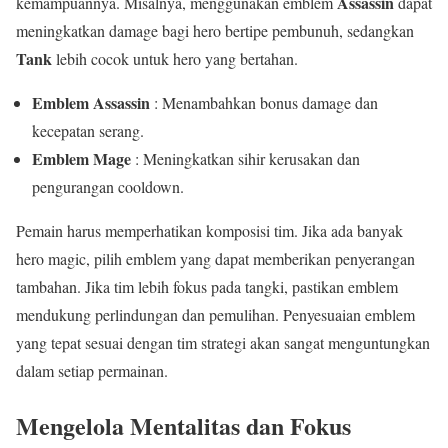
Assassin
kemampuannya. Misalnya, menggunakan emblem
dapat
meningkatkan damage bagi hero bertipe pembunuh, sedangkan
Tank
lebih cocok untuk hero yang bertahan.
Emblem Assassin
: Menambahkan bonus damage dan
kecepatan serang.
Emblem Mage
: Meningkatkan sihir kerusakan dan
pengurangan cooldown.
Pemain harus memperhatikan komposisi tim. Jika ada banyak
hero magic, pilih emblem yang dapat memberikan penyerangan
tambahan. Jika tim lebih fokus pada tangki, pastikan emblem
mendukung perlindungan dan pemulihan. Penyesuaian emblem
yang tepat sesuai dengan tim strategi akan sangat menguntungkan
dalam setiap permainan.
Mengelola Mentalitas dan Fokus