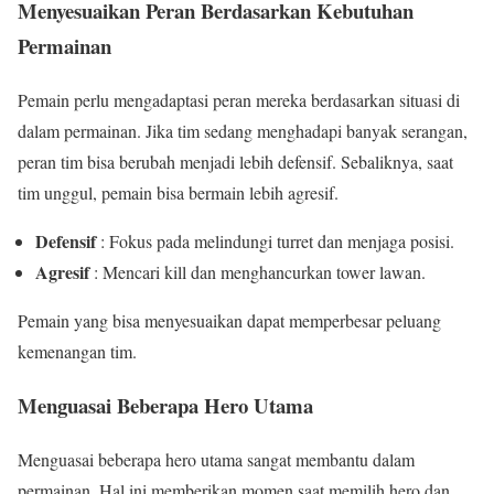
Menyesuaikan Peran Berdasarkan Kebutuhan
Permainan
Pemain perlu mengadaptasi peran mereka berdasarkan situasi di
dalam permainan. Jika tim sedang menghadapi banyak serangan,
peran tim bisa berubah menjadi lebih defensif. Sebaliknya, saat
tim unggul, pemain bisa bermain lebih agresif.
Defensif
: Fokus pada melindungi turret dan menjaga posisi.
Agresif
: Mencari kill dan menghancurkan tower lawan.
Pemain yang bisa menyesuaikan dapat memperbesar peluang
kemenangan tim.
Menguasai Beberapa Hero Utama
Menguasai beberapa hero utama sangat membantu dalam
permainan. Hal ini memberikan momen saat memilih hero dan