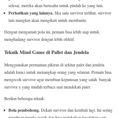
selesai, mereka akan berusaha untuk pindah ke yang lain.
Perhatikan yang lainnya.
Jika satu survivor terlihat, survivor
lain mungkin akan mengikuti untuk membantu.
Dengan mengamati pola ini, pemain bisa lebih siap untuk
menghadang survivor dengan lebih efektif.
Teknik Mind Game di Pallet dan Jendela
Menggunakan permainan pikiran di sekitar palet dan jendela
adalah kunci untuk menangkap orang yang selamat. Pemain bisa
mengecoh survivor agar membuat keputusan yang salah. banyak
survivor x yang mudah terbaca saat mendekati palet.
Berikut beberapa teknik:
Bola pembohong.
Dekati survivor dan kembali lagi. Ini sering
membuat mereka panik dan bisa melakukan kesalahan saat