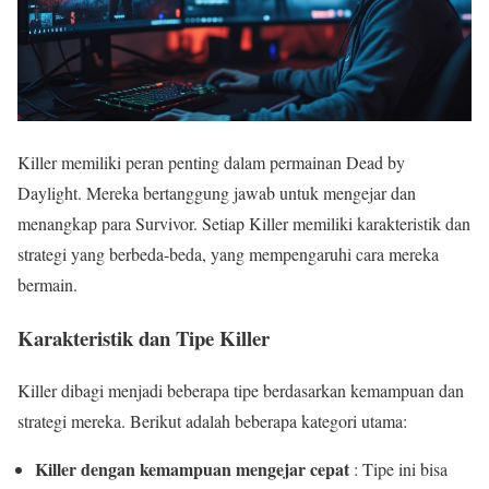
Killer memiliki peran penting dalam permainan Dead by
Daylight. Mereka bertanggung jawab untuk mengejar dan
menangkap para Survivor. Setiap Killer memiliki karakteristik dan
strategi yang berbeda-beda, yang mempengaruhi cara mereka
bermain.
Karakteristik dan Tipe Killer
Killer dibagi menjadi beberapa tipe berdasarkan kemampuan dan
strategi mereka. Berikut adalah beberapa kategori utama:
Killer dengan kemampuan mengejar cepat
: Tipe ini bisa