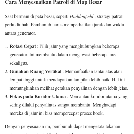
Cara Menyesuaikan Patroli di Map Besar
Saat bermain di peta besar, seperti
Haddonfield
, strategi patroli
perlu diubah. Pembunuh harus memperhatikan jarak dan waktu
antara generator.
Rotasi Cepat
: Pilih jalur yang menghubungkan beberapa
generator. Ini membantu dalam mengawasi beberapa area
sekaligus.
Gunakan Ruang Vertikal
: Memanfaatkan lantai atas atau
tempat tinggi untuk mendapatkan tampilan lebih baik. Hal ini
memungkinkan melihat gerakan penyalinan dengan lebih jelas.
Fokus pada Koridor Utama
: Memantau koridor utama yang
sering dilalui penyalintas sangat membantu. Menghadapi
mereka di jalur ini bisa mempercepat proses hook.
Dengan penyesuaian ini, pembunuh dapat mengelola tekanan