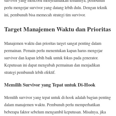
survivor yang mencoba menyelamatkan temannya, pembunuh
perlu mengejar survivor yang datang lebih dulu. Dengan teknik
ini, pembunuh bisa memecah strategi tim survivor.
Target Manajemen Waktu dan Prioritas
Manajemen waktu dan prioritas target sangat penting dalam
permainan. Pemain perlu menentukan kapan harus mengejar
survivor dan kapan lebih baik untuk fokus pada generator.
Keputusan ini dapat mengubah permainan dan menjadikan
strategi pembunuh lebih efektif.
Memilih Survivor yang Tepat untuk Di-Hook
Memilih survivor yang tepat untuk di-hook adalah bagian penting
dalam manajemen waktu. Pembunuh perlu memperhatikan
beberapa faktor sebelum mengambil keputusan. Misalnya, jika