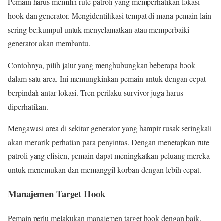
Pemain harus memilih rute patroli yang memperhatikan lokasi
hook dan generator. Mengidentifikasi tempat di mana pemain lain
sering berkumpul untuk menyelamatkan atau memperbaiki
generator akan membantu.
Contohnya, pilih jalur yang menghubungkan beberapa hook
dalam satu area. Ini memungkinkan pemain untuk dengan cepat
berpindah antar lokasi. Tren perilaku survivor juga harus
diperhatikan.
Mengawasi area di sekitar generator yang hampir rusak seringkali
akan menarik perhatian para penyintas. Dengan menetapkan rute
patroli yang efisien, pemain dapat meningkatkan peluang mereka
untuk menemukan dan memanggil korban dengan lebih cepat.
Manajemen Target Hook
Pemain perlu melakukan manajemen target hook dengan baik.