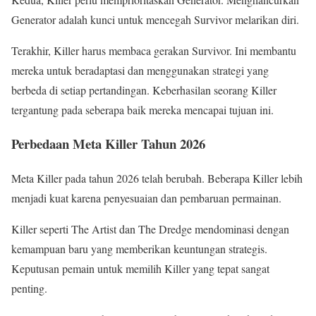
Generator adalah kunci untuk mencegah Survivor melarikan diri.
Terakhir, Killer harus membaca gerakan Survivor. Ini membantu
mereka untuk beradaptasi dan menggunakan strategi yang
berbeda di setiap pertandingan. Keberhasilan seorang Killer
tergantung pada seberapa baik mereka mencapai tujuan ini.
Perbedaan Meta Killer Tahun 2026
Meta Killer pada tahun 2026 telah berubah. Beberapa Killer lebih
menjadi kuat karena penyesuaian dan pembaruan permainan.
Killer seperti The Artist dan The Dredge mendominasi dengan
kemampuan baru yang memberikan keuntungan strategis.
Keputusan pemain untuk memilih Killer yang tepat sangat
penting.