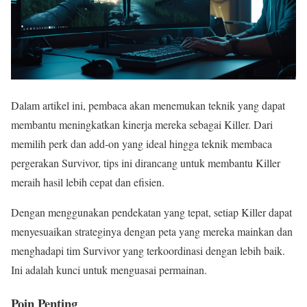
Dalam artikel ini, pembaca akan menemukan teknik yang dapat
membantu meningkatkan kinerja mereka sebagai Killer. Dari
memilih perk dan add-on yang ideal hingga teknik membaca
pergerakan Survivor, tips ini dirancang untuk membantu Killer
meraih hasil lebih cepat dan efisien.
Dengan menggunakan pendekatan yang tepat, setiap Killer dapat
menyesuaikan strateginya dengan peta yang mereka mainkan dan
menghadapi tim Survivor yang terkoordinasi dengan lebih baik.
Ini adalah kunci untuk menguasai permainan.
Poin Penting