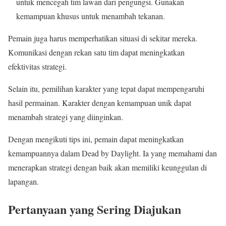
untuk mencegah tim lawan dari pengungsi. Gunakan
kemampuan khusus untuk menambah tekanan.
Pemain juga harus memperhatikan situasi di sekitar mereka.
Komunikasi dengan rekan satu tim dapat meningkatkan
efektivitas strategi.
Selain itu, pemilihan karakter yang tepat dapat mempengaruhi
hasil permainan. Karakter dengan kemampuan unik dapat
menambah strategi yang diinginkan.
Dengan mengikuti tips ini, pemain dapat meningkatkan
kemampuannya dalam Dead by Daylight. Ia yang memahami dan
menerapkan strategi dengan baik akan memiliki keunggulan di
lapangan.
Pertanyaan yang Sering Diajukan