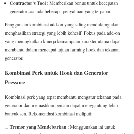
Contractor’s Tool
: Memberikan bonus untuk kecepatan
generator saat ada beberapa penyalinan yang terpapar.
Penggunaan kombinasi add-on yang saling mendukung akan
menghasilkan strategi yang lebih kohesif. Fokus pada add-on
yang meningkatkan kinerja kemampuan karakter utama dapat
membantu dalam mencapai tujuan farming hook dan tekanan
generator.
Kombinasi Perk untuk Hook dan Generator
Pressure
Kombinasi perk yang tepat membantu mengatur tekanan pada
generator dan memastikan pemain dapat menggantung lebih
banyak sen. Rekomendasi kombinasi meliputi:
Tremor yang Mendebarkan
: Menggunakan ini untuk