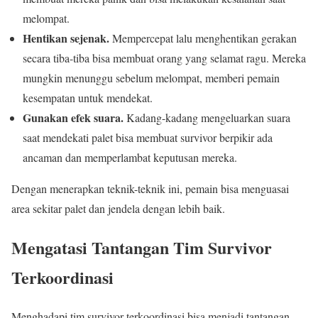
melompat.
Hentikan sejenak.
Mempercepat lalu menghentikan gerakan
secara tiba-tiba bisa membuat orang yang selamat ragu. Mereka
mungkin menunggu sebelum melompat, memberi pemain
kesempatan untuk mendekat.
Gunakan efek suara.
Kadang-kadang mengeluarkan suara
saat mendekati palet bisa membuat survivor berpikir ada
ancaman dan memperlambat keputusan mereka.
Dengan menerapkan teknik-teknik ini, pemain bisa menguasai
area sekitar palet dan jendela dengan lebih baik.
Mengatasi Tantangan Tim Survivor
Terkoordinasi
Menghadapi tim survivor terkoordinasi bisa menjadi tantangan