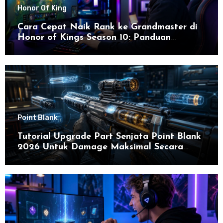
Honor Of King
Cara Cepat Naik Rank ke Grandmaster di
Honor of Kings Season 10: Panduan
Lengkap dan Strategi Terbaru untuk Sukses
di 2026
Point Blank
Tutorial Upgrade Part Senjata Point Blank
2026 Untuk Damage Maksimal Secara
Efektif