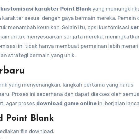
h
kustomisasi karakter Point Blank
yang memungkink
arakter sesuai dengan gaya bermain mereka. Pemain 
tuk menambah keunikan. Selain itu, opsi kustomisasi
sen
ain untuk menyesuaikan senjata mereka, meningkatka
misasi ini tidak hanya membuat permainan lebih menari
n strategi bermain yang unik.
rbaru
ank yang menyenangkan, langkah pertama yang harus
aru. Proses ini sederhana dan dapat diakses oleh semua
uti agar proses
download game online
ini berjalan lanca
 Point Blank
ediakan file download.