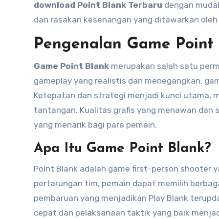
download Point Blank Terbaru
dengan mudah
dan rasakan kesenangan yang ditawarkan oleh 
Pengenalan Game Point 
Game Point Blank
merupakan salah satu perma
gameplay yang realistis dan menegangkan, ga
Ketepatan dan strategi menjadi kunci utama, 
tantangan. Kualitas grafis yang menawan dan
yang menarik bagi para pemain.
Apa Itu Game Point Blank?
Point Blank adalah game first-person shooter
pertarungan tim, pemain dapat memilih berbag
pembaruan yang menjadikan Play Blank terupdat
cepat dan pelaksanaan taktik yang baik menjad