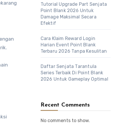
ekarang
Tutorial Upgrade Part Senjata
Point Blank 2026 Untuk
Damage Maksimal Secara
Efektif
Cara Klaim Reward Login
dengan
Harian Event Point Blank
ik.
Terbaru 2026 Tanpa Kesulitan
main
Daftar Senjata Tarantula
Series Terbaik Di Point Blank
2026 Untuk Gameplay Optimal
Recent Comments
ksi
No comments to show.