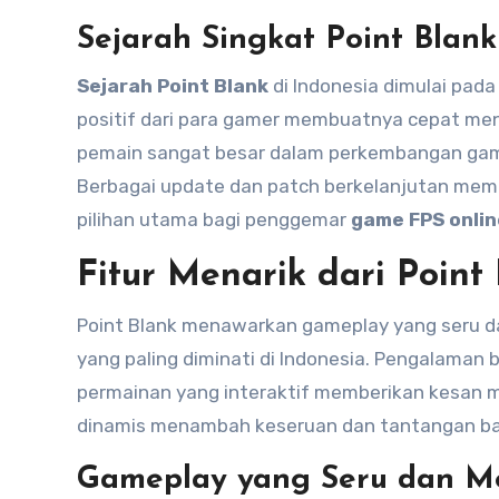
Sejarah Singkat Point Blank
Sejarah Point Blank
di Indonesia dimulai pada
positif dari para gamer membuatnya cepat menj
pemain sangat besar dalam perkembangan game 
Berbagai update dan patch berkelanjutan me
pilihan utama bagi penggemar
game FPS onlin
Fitur Menarik dari Point
Point Blank menawarkan gameplay yang seru 
yang paling diminati di Indonesia. Pengalaman 
permainan yang interaktif memberikan kesan m
dinamis menambah keseruan dan tantangan ba
Gameplay yang Seru dan 