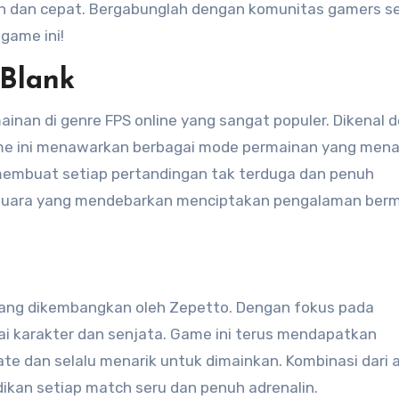
 dan cepat. Bergabunglah dengan komunitas gamers s
game ini!
Blank
inan di genre FPS online yang sangat populer. Dikenal 
me ini menawarkan berbagai mode permainan yang menar
membuat setiap pertandingan tak terduga dan penuh
 suara yang mendebarkan menciptakan pengalaman ber
 yang dikembangkan oleh Zepetto. Dengan fokus pada
ai karakter dan senjata. Game ini terus mendapatkan
e dan selalu menarik untuk dimainkan. Kombinasi dari a
ikan setiap match seru dan penuh adrenalin.