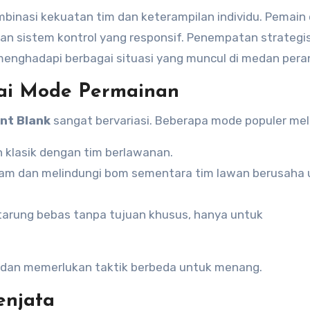
ombinasi kekuatan tim dan keterampilan individu. Pemain
n sistem kontrol yang responsif. Penempatan strategi
menghadapi berbagai situasi yang muncul di medan pera
gai Mode Permainan
nt Blank
sangat bervariasi. Beberapa mode populer meli
klasik dengan tim berlawanan.
am dan melindungi bom sementara tim lawan berusaha 
rung bebas tanpa tujuan khusus, hanya untuk
 dan memerlukan taktik berbeda untuk menang.
enjata