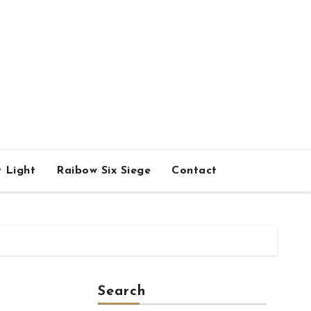
 Light
Raibow Six Siege
Contact
Search