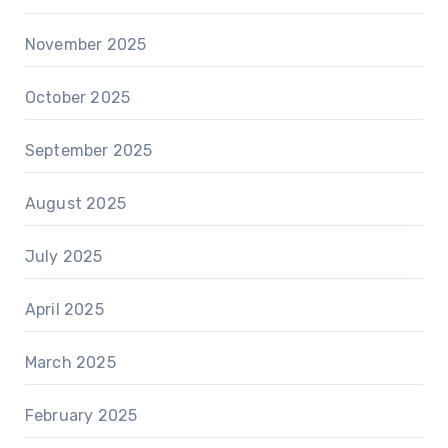
November 2025
October 2025
September 2025
August 2025
July 2025
April 2025
March 2025
February 2025