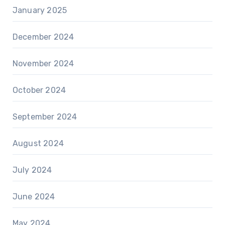
January 2025
December 2024
November 2024
October 2024
September 2024
August 2024
July 2024
June 2024
May 2024