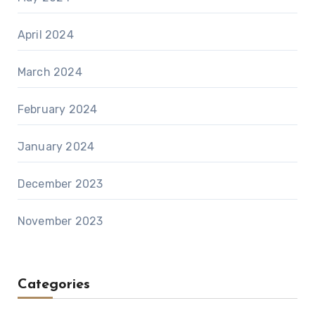
April 2024
March 2024
February 2024
January 2024
December 2023
November 2023
Categories