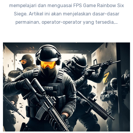
mempelajari dan menguasai FPS Game Rainbow Six
Siege. Artikel ini akan menjelaskan dasar-dasar
permainan, operator-operator yang tersedia,…