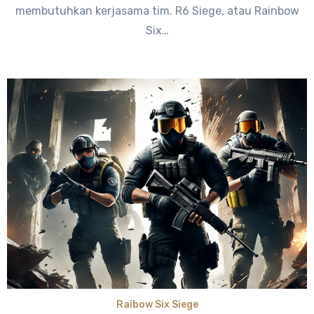
membutuhkan kerjasama tim. R6 Siege, atau Rainbow
Six…
Raibow Six Siege