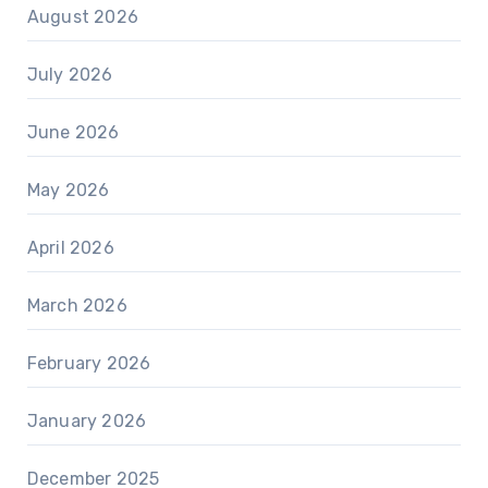
August 2026
July 2026
June 2026
May 2026
April 2026
March 2026
February 2026
January 2026
December 2025