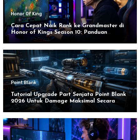
Honor Of King
Cara Cepat Naik Rank ke Grandmaster di
Honor of Kings Season 10: Panduan
Lengkap dan Strategi Terbaru untuk Sukses
di 2026
Point Blank
Tutorial Upgrade Part Senjata Point Blank
2026 Untuk Damage Maksimal Secara
Efektif