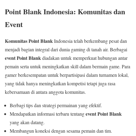
Point Blank Indonesia: Komunitas dan
Event
Komunitas Point Blank
Indonesia telah berkembang pesat dan
menjadi bagian integral dari dunia gaming di tanah air. Berbagai
event Point Blank
diadakan untuk memperkuat hubungan antar
pemain serta untuk meningkatkan skill dalam bermain game. Para
gamer berkesempatan untuk berpartisipasi dalam turnamen lokal,
yang tidak hanya meningkatkan kompetisi tetapi juga rasa
kebersamaan di antara anggota komunitas.
Berbagi tips dan strategi permainan yang efektif.
event Point Blank
Mendapatkan informasi terbaru tentang
yang akan datang.
Membangun koneksi dengan sesama pemain dan tim.