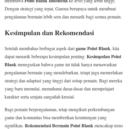
Point Blank Indonesia
membawa
ke level yang lebih tinggi.
Dengan strategi yang tepat, Garena berupaya untuk membuat
pengalaman bermain lebih seru dan menarik bagi semua pemain.
Kesimpulan dan Rekomendasi
game Point Blank
Setelah membahas berbagai aspek dari
, kita
Kesimpulan Point
dapat menarik beberapa kesimpulan penting.
Blank
menegaskan bahwa game ini tidak hanya menawarkan
pengalaman bermain yang mendebarkan, tetapi juga memerlukan
strategi dan adaptasi yang tinggi dari setiap pemain. Bagi mereka
yang baru memulai, memahami dasar-dasar dan mempelajari
karakter serta senjata sangatlah krusial.
Bagi pemain berpengalaman, tetap mengikuti perkembangan
game dan komunitas bisa memberikan keuntungan yang
Rekomendasi Bermain Point Blank
signifikan.
mencakup terus