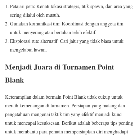
Pelajari peta: Kenali lokasi strategis, titik spawn, dan area yang
sering dilalui oleh musuh.
Gunakan komunikasi tim: Koordinasi dengan anggota tim
untuk menyerang atau bertahan lebih efektif.
Eksplorasi rute alternatif: Cari jalur yang tidak biasa untuk
mengelabui lawan.
Menjadi Juara di Turnamen Point
Blank
Keterampilan dalam bermain Point Blank tidak cukup untuk
meraih kemenangan di turnamen. Persiapan yang matang dan
pengetahuan mengenai taktik tim yang efektif menjadi kunci
untuk mencapai kesuksesan. Berikut adalah beberapa tips penting
untuk membantu para pemain mempersiapkan diri menghadapi