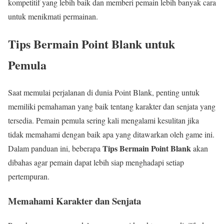
kompetitif yang lebih baik dan memberi pemain lebih banyak cara
untuk menikmati permainan.
Tips Bermain Point Blank untuk
Pemula
Saat memulai perjalanan di dunia Point Blank, penting untuk
memiliki pemahaman yang baik tentang karakter dan senjata yang
tersedia. Pemain pemula sering kali mengalami kesulitan jika
tidak memahami dengan baik apa yang ditawarkan oleh game ini.
Tips Bermain Point Blank
Dalam panduan ini, beberapa
akan
dibahas agar pemain dapat lebih siap menghadapi setiap
pertempuran.
Memahami Karakter dan Senjata