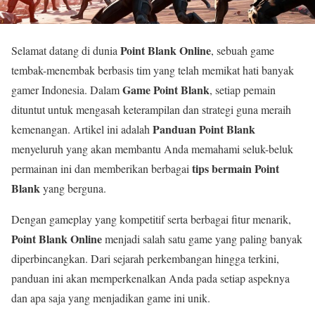
Point Blank Online
Selamat datang di dunia
, sebuah game
tembak-menembak berbasis tim yang telah memikat hati banyak
Game Point Blank
gamer Indonesia. Dalam
, setiap pemain
dituntut untuk mengasah keterampilan dan strategi guna meraih
Panduan Point Blank
kemenangan. Artikel ini adalah
menyeluruh yang akan membantu Anda memahami seluk-beluk
tips bermain Point
permainan ini dan memberikan berbagai
Blank
yang berguna.
Dengan gameplay yang kompetitif serta berbagai fitur menarik,
Point Blank Online
menjadi salah satu game yang paling banyak
diperbincangkan. Dari sejarah perkembangan hingga terkini,
panduan ini akan memperkenalkan Anda pada setiap aspeknya
dan apa saja yang menjadikan game ini unik.