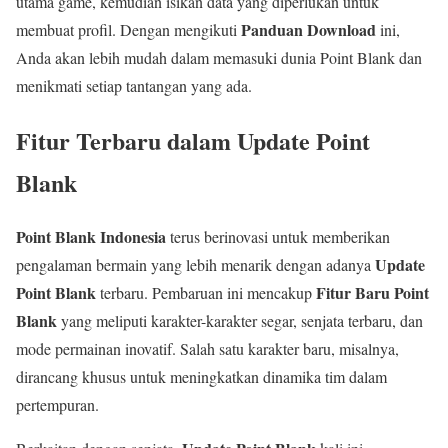
utama game, kemudian isikan data yang diperlukan untuk
Panduan Download
membuat profil. Dengan mengikuti
ini,
Anda akan lebih mudah dalam memasuki dunia Point Blank dan
menikmati setiap tantangan yang ada.
Fitur Terbaru dalam Update Point
Blank
Point Blank Indonesia
terus berinovasi untuk memberikan
Update
pengalaman bermain yang lebih menarik dengan adanya
Point Blank
Fitur Baru Point
terbaru. Pembaruan ini mencakup
Blank
yang meliputi karakter-karakter segar, senjata terbaru, dan
mode permainan inovatif. Salah satu karakter baru, misalnya,
dirancang khusus untuk meningkatkan dinamika tim dalam
pertempuran.