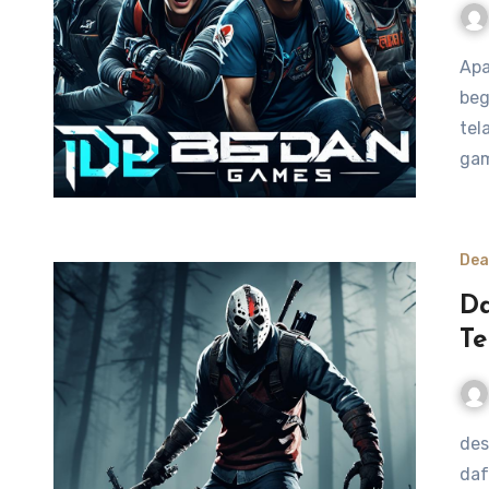
Apa yang membuat game Dead by Daylight (DBD) menjadi
beg
tel
gam
Dea
Da
Te
designersblock – Dalam artikel ini, Anda akan menemukan
daf