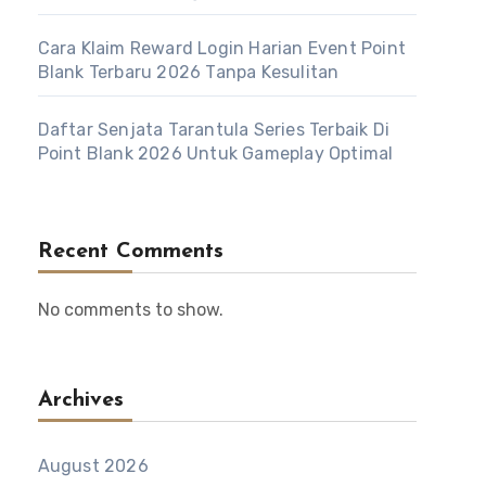
Cara Klaim Reward Login Harian Event Point
Blank Terbaru 2026 Tanpa Kesulitan
Daftar Senjata Tarantula Series Terbaik Di
Point Blank 2026 Untuk Gameplay Optimal
Recent Comments
No comments to show.
Archives
August 2026