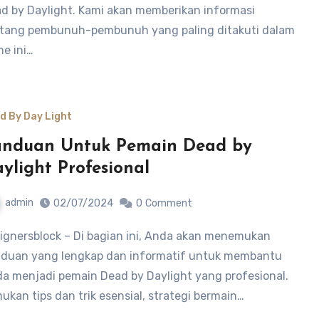
d by Daylight. Kami akan memberikan informasi
tang pembunuh-pembunuh yang paling ditakuti dalam
e ini…
d By Day Light
anduan Untuk Pemain Dead by
ylight Profesional
admin
02/07/2024
0
Comment
duan yang lengkap dan informatif untuk membantu
a menjadi pemain Dead by Daylight yang profesional.
ukan tips dan trik esensial, strategi bermain…