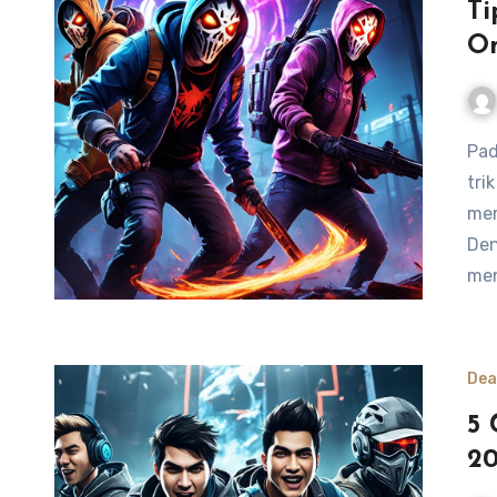
T
On
Pada artikel ini, kami akan membagikan beberapa tips dan
tri
mem
Den
me
Dea
5 
2