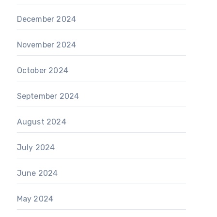
December 2024
November 2024
October 2024
September 2024
August 2024
July 2024
June 2024
May 2024