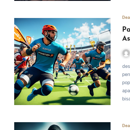
Dea
Pa
As
designersblock – Pada zaman yang serba terhubung ini,
per
pop
apa
bis
Dea