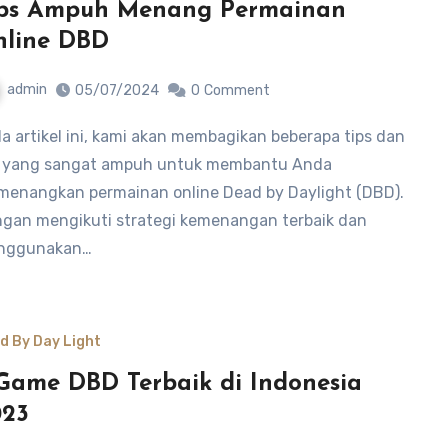
ips Ampuh Menang Permainan
line DBD
admin
05/07/2024
0
Comment
k yang sangat ampuh untuk membantu Anda
enangkan permainan online Dead by Daylight (DBD).
gan mengikuti strategi kemenangan terbaik dan
nggunakan…
d By Day Light
Game DBD Terbaik di Indonesia
023