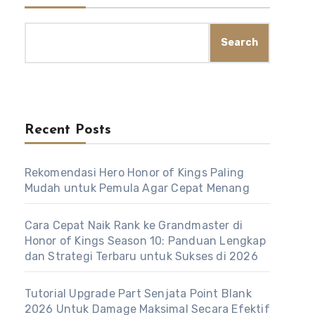
Search
Recent Posts
Rekomendasi Hero Honor of Kings Paling
Mudah untuk Pemula Agar Cepat Menang
Cara Cepat Naik Rank ke Grandmaster di
Honor of Kings Season 10: Panduan Lengkap
dan Strategi Terbaru untuk Sukses di 2026
Tutorial Upgrade Part Senjata Point Blank
2026 Untuk Damage Maksimal Secara Efektif