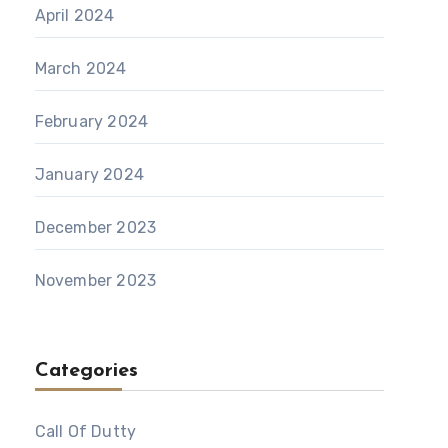
April 2024
March 2024
February 2024
January 2024
December 2023
November 2023
Categories
Call Of Dutty