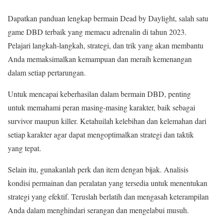
Dapatkan panduan lengkap bermain Dead by Daylight, salah satu
game DBD terbaik yang memacu adrenalin di tahun 2023.
Pelajari langkah-langkah, strategi, dan trik yang akan membantu
Anda memaksimalkan kemampuan dan meraih kemenangan
dalam setiap pertarungan.
Untuk mencapai keberhasilan dalam bermain DBD, penting
untuk memahami peran masing-masing karakter, baik sebagai
survivor maupun killer. Ketahuilah kelebihan dan kelemahan dari
setiap karakter agar dapat mengoptimalkan strategi dan taktik
yang tepat.
Selain itu, gunakanlah perk dan item dengan bijak. Analisis
kondisi permainan dan peralatan yang tersedia untuk menentukan
strategi yang efektif. Teruslah berlatih dan mengasah keterampilan
Anda dalam menghindari serangan dan mengelabui musuh.