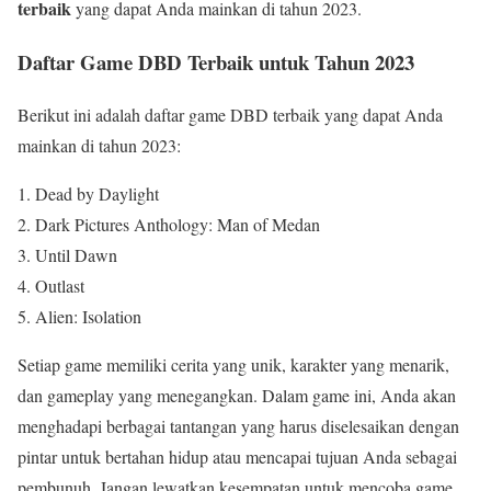
terbaik
yang dapat Anda mainkan di tahun 2023.
Daftar Game DBD Terbaik untuk Tahun 2023
Berikut ini adalah daftar game DBD terbaik yang dapat Anda
mainkan di tahun 2023:
Dead by Daylight
Dark Pictures Anthology: Man of Medan
Until Dawn
Outlast
Alien: Isolation
Setiap game memiliki cerita yang unik, karakter yang menarik,
dan gameplay yang menegangkan. Dalam game ini, Anda akan
menghadapi berbagai tantangan yang harus diselesaikan dengan
pintar untuk bertahan hidup atau mencapai tujuan Anda sebagai
pembunuh. Jangan lewatkan kesempatan untuk mencoba game