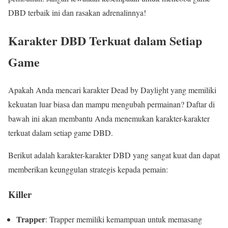
DBD terbaik ini dan rasakan adrenalinnya!
Karakter DBD Terkuat dalam Setiap
Game
Apakah Anda mencari karakter Dead by Daylight yang memiliki
kekuatan luar biasa dan mampu mengubah permainan? Daftar di
bawah ini akan membantu Anda menemukan karakter-karakter
terkuat dalam setiap game DBD.
Berikut adalah karakter-karakter DBD yang sangat kuat dan dapat
memberikan keunggulan strategis kepada pemain:
Killer
Trapper
: Trapper memiliki kemampuan untuk memasang