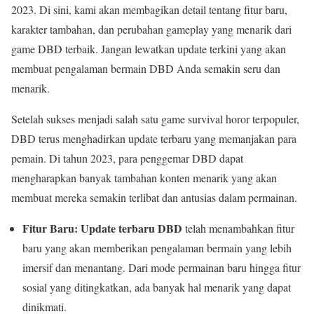
2023. Di sini, kami akan membagikan detail tentang fitur baru,
karakter tambahan, dan perubahan gameplay yang menarik dari
game DBD terbaik. Jangan lewatkan update terkini yang akan
membuat pengalaman bermain DBD Anda semakin seru dan
menarik.
Setelah sukses menjadi salah satu game survival horor terpopuler,
DBD terus menghadirkan update terbaru yang memanjakan para
pemain. Di tahun 2023, para penggemar DBD dapat
mengharapkan banyak tambahan konten menarik yang akan
membuat mereka semakin terlibat dan antusias dalam permainan.
Fitur Baru:
Update terbaru DBD
telah menambahkan fitur
baru yang akan memberikan pengalaman bermain yang lebih
imersif dan menantang. Dari mode permainan baru hingga fitur
sosial yang ditingkatkan, ada banyak hal menarik yang dapat
dinikmati.