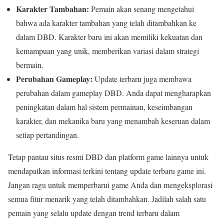
Karakter Tambahan:
Pemain akan senang mengetahui
bahwa ada karakter tambahan yang telah ditambahkan ke
dalam DBD. Karakter baru ini akan memiliki kekuatan dan
kemampuan yang unik, memberikan variasi dalam strategi
bermain.
Perubahan Gameplay:
Update terbaru juga membawa
perubahan dalam gameplay DBD. Anda dapat mengharapkan
peningkatan dalam hal sistem permainan, keseimbangan
karakter, dan mekanika baru yang menambah keseruan dalam
setiap pertandingan.
Tetap pantau situs resmi DBD dan platform game lainnya untuk
mendapatkan informasi terkini tentang update terbaru game ini.
Jangan ragu untuk memperbarui game Anda dan mengeksplorasi
semua fitur menarik yang telah ditambahkan. Jadilah salah satu
pemain yang selalu update dengan trend terbaru dalam