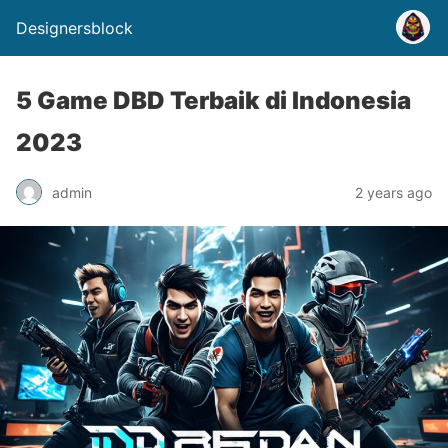
Designersblock
5 Game DBD Terbaik di Indonesia
2023
admin
2 years ago