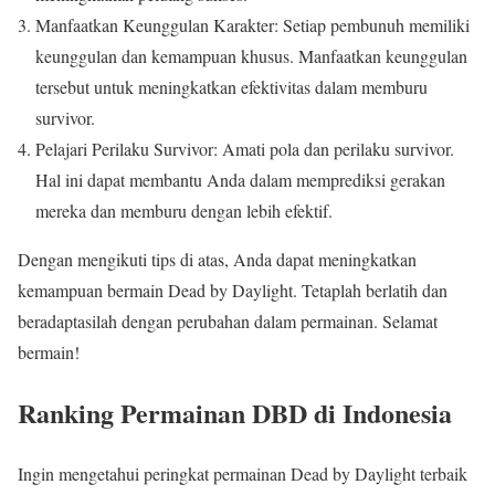
Manfaatkan Keunggulan Karakter: Setiap pembunuh memiliki
keunggulan dan kemampuan khusus. Manfaatkan keunggulan
tersebut untuk meningkatkan efektivitas dalam memburu
survivor.
Pelajari Perilaku Survivor: Amati pola dan perilaku survivor.
Hal ini dapat membantu Anda dalam memprediksi gerakan
mereka dan memburu dengan lebih efektif.
Dengan mengikuti tips di atas, Anda dapat meningkatkan
kemampuan bermain Dead by Daylight. Tetaplah berlatih dan
beradaptasilah dengan perubahan dalam permainan. Selamat
bermain!
Ranking Permainan DBD di Indonesia
Ingin mengetahui peringkat permainan Dead by Daylight terbaik