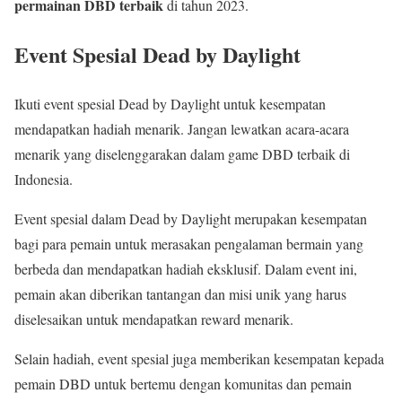
permainan DBD terbaik
di tahun 2023.
Event Spesial Dead by Daylight
Ikuti event spesial Dead by Daylight untuk kesempatan
mendapatkan hadiah menarik. Jangan lewatkan acara-acara
menarik yang diselenggarakan dalam game DBD terbaik di
Indonesia.
Event spesial dalam Dead by Daylight merupakan kesempatan
bagi para pemain untuk merasakan pengalaman bermain yang
berbeda dan mendapatkan hadiah eksklusif. Dalam event ini,
pemain akan diberikan tantangan dan misi unik yang harus
diselesaikan untuk mendapatkan reward menarik.
Selain hadiah, event spesial juga memberikan kesempatan kepada
pemain DBD untuk bertemu dengan komunitas dan pemain