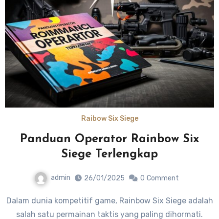
Raibow Six Siege
Panduan Operator Rainbow Six
Siege Terlengkap
admin
26/01/2025
0
Comment
Dalam dunia kompetitif game, Rainbow Six Siege adalah
salah satu permainan taktis yang paling dihormati.