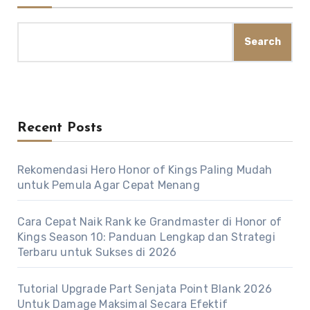
Search
Recent Posts
Rekomendasi Hero Honor of Kings Paling Mudah
untuk Pemula Agar Cepat Menang
Cara Cepat Naik Rank ke Grandmaster di Honor of
Kings Season 10: Panduan Lengkap dan Strategi
Terbaru untuk Sukses di 2026
Tutorial Upgrade Part Senjata Point Blank 2026
Untuk Damage Maksimal Secara Efektif