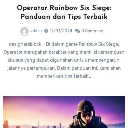
Operator Rainbow Six Siege:
Panduan dan Tips Terbaik
admin
17/07/2024
0
Comment
designersblock – Di dalam game Rainbow Six Siege,
Operator merupakan karakter yang memiliki kemampuan
khusus yang dapat digunakan untuk mempengaruhi
jalannya pertempuran. Dalam panduan ini, kami akan
memberikan tips terbaik…