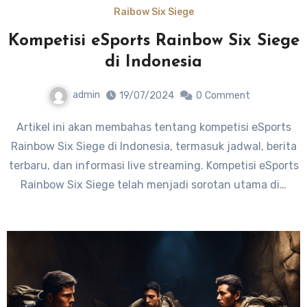
Raibow Six Siege
Kompetisi eSports Rainbow Six Siege
di Indonesia
admin
19/07/2024
0
Comment
Artikel ini akan membahas tentang kompetisi eSports
Rainbow Six Siege di Indonesia, termasuk jadwal, berita
terbaru, dan informasi live streaming. Kompetisi eSports
Rainbow Six Siege telah menjadi sorotan utama di…