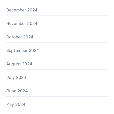
December 2024
November 2024
October 2024
September 2024
August 2024
July 2024
June 2024
May 2024