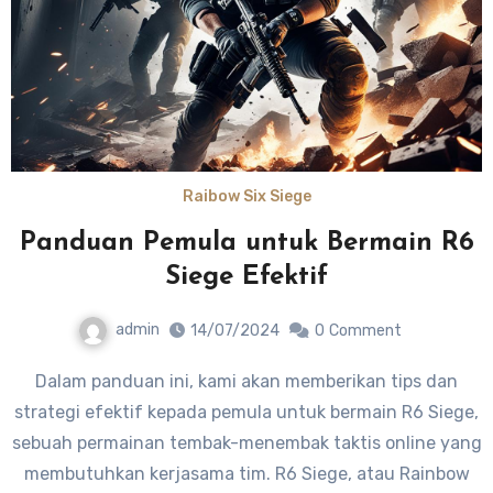
Raibow Six Siege
Panduan Pemula untuk Bermain R6
Siege Efektif
admin
14/07/2024
0
Comment
Dalam panduan ini, kami akan memberikan tips dan
strategi efektif kepada pemula untuk bermain R6 Siege,
sebuah permainan tembak-menembak taktis online yang
membutuhkan kerjasama tim. R6 Siege, atau Rainbow