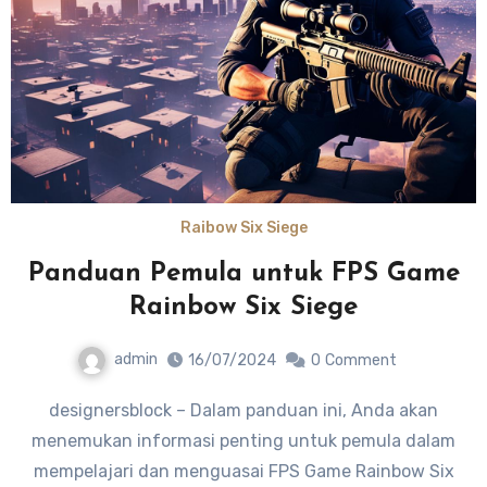
Raibow Six Siege
Panduan Pemula untuk FPS Game
Rainbow Six Siege
admin
16/07/2024
0
Comment
designersblock – Dalam panduan ini, Anda akan
menemukan informasi penting untuk pemula dalam
mempelajari dan menguasai FPS Game Rainbow Six