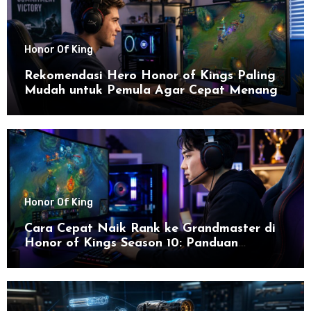
Honor Of King
Rekomendasi Hero Honor of Kings Paling
Mudah untuk Pemula Agar Cepat Menang
Honor Of King
Cara Cepat Naik Rank ke Grandmaster di
Honor of Kings Season 10: Panduan
Lengkap dan Strategi Terbaru untuk Sukses
di 2026