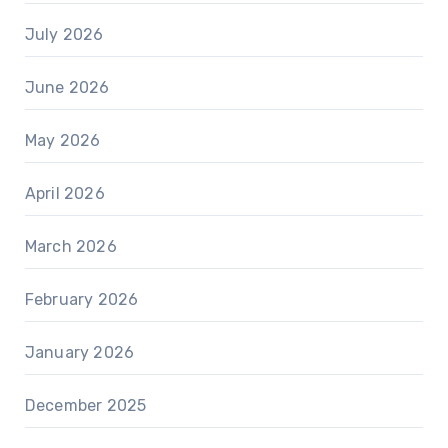
July 2026
June 2026
May 2026
April 2026
March 2026
February 2026
January 2026
December 2025