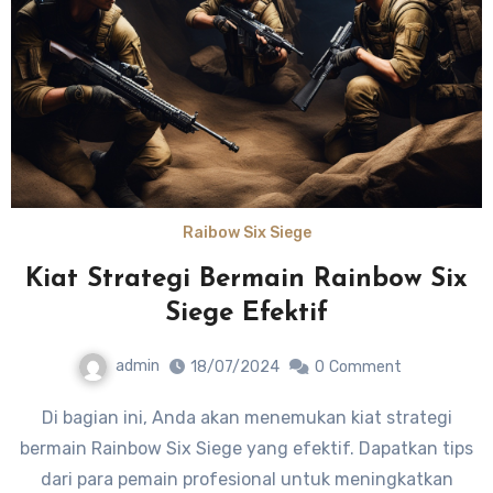
Raibow Six Siege
Kiat Strategi Bermain Rainbow Six
Siege Efektif
admin
18/07/2024
0
Comment
Di bagian ini, Anda akan menemukan kiat strategi
bermain Rainbow Six Siege yang efektif. Dapatkan tips
dari para pemain profesional untuk meningkatkan