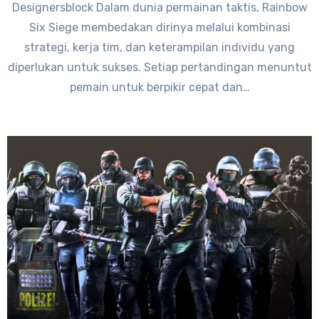
Designersblock Dalam dunia permainan taktis, Rainbow
Six Siege membedakan dirinya melalui kombinasi
strategi, kerja tim, dan keterampilan individu yang
diperlukan untuk sukses. Setiap pertandingan menuntut
pemain untuk berpikir cepat dan…