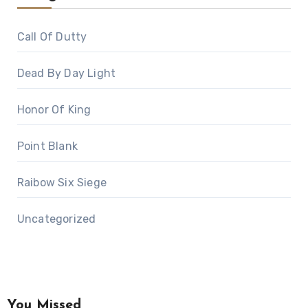
Call Of Dutty
Dead By Day Light
Honor Of King
Point Blank
Raibow Six Siege
Uncategorized
You Missed