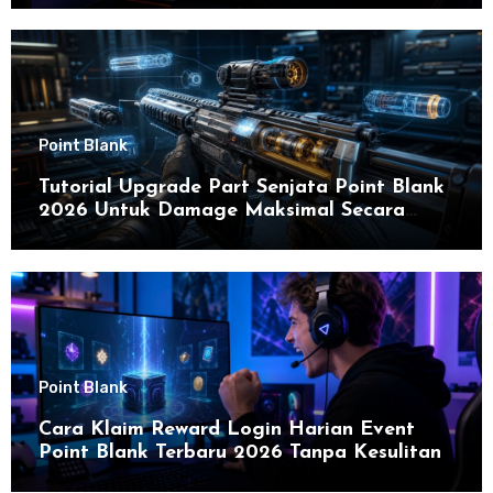
di 2026
Point Blank
Tutorial Upgrade Part Senjata Point Blank
2026 Untuk Damage Maksimal Secara
Efektif
Point Blank
Cara Klaim Reward Login Harian Event
Point Blank Terbaru 2026 Tanpa Kesulitan