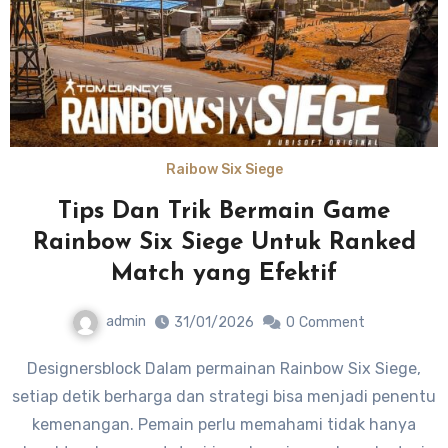
Raibow Six Siege
Tips Dan Trik Bermain Game
Rainbow Six Siege Untuk Ranked
Match yang Efektif
admin
31/01/2026
0
Comment
Designersblock Dalam permainan Rainbow Six Siege,
setiap detik berharga dan strategi bisa menjadi penentu
kemenangan. Pemain perlu memahami tidak hanya