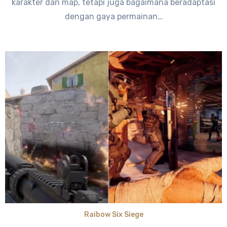
karakter dan map, tetapi juga bagaimana beradaptasi
dengan gaya permainan…
Raibow Six Siege