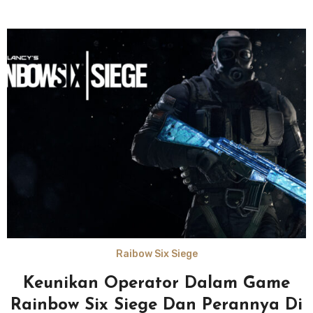
Raibow Six Siege
Keunikan Operator Dalam Game
Rainbow Six Siege Dan Perannya Di