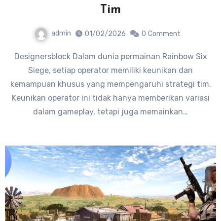
Tim
admin
01/02/2026
0
Comment
Designersblock Dalam dunia permainan Rainbow Six
Siege, setiap operator memiliki keunikan dan
kemampuan khusus yang mempengaruhi strategi tim.
Keunikan operator ini tidak hanya memberikan variasi
dalam gameplay, tetapi juga memainkan…