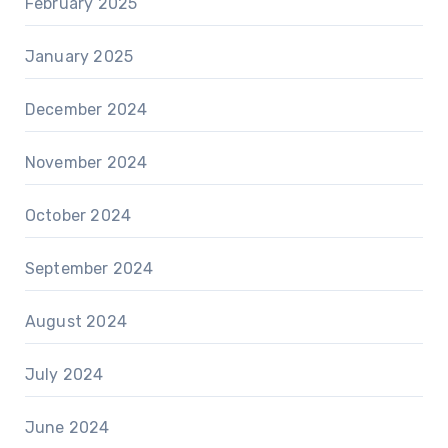
February 2025
January 2025
December 2024
November 2024
October 2024
September 2024
August 2024
July 2024
June 2024