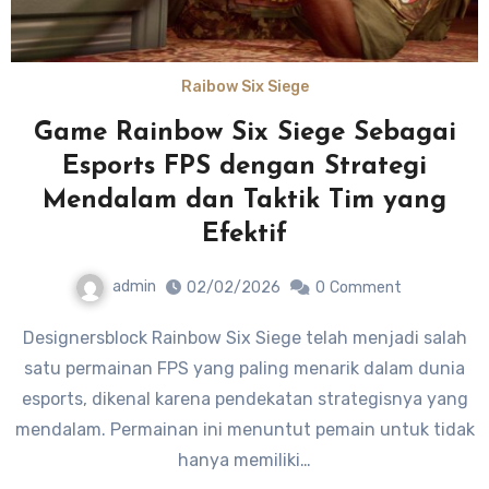
Raibow Six Siege
Game Rainbow Six Siege Sebagai
Esports FPS dengan Strategi
Mendalam dan Taktik Tim yang
Efektif
admin
02/02/2026
0
Comment
Designersblock Rainbow Six Siege telah menjadi salah
satu permainan FPS yang paling menarik dalam dunia
esports, dikenal karena pendekatan strategisnya yang
mendalam. Permainan ini menuntut pemain untuk tidak
hanya memiliki…