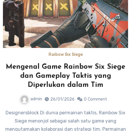
Raibow Six Siege
Mengenal Game Rainbow Six Siege
dan Gameplay Taktis yang
Diperlukan dalam Tim
admin
26/01/2026
0
Comment
Designersblock Di dunia permainan taktis, Rainbow Six
Siege menonjol sebagai salah satu game yang
mengutamakan kolaborasi dan strategi tim. Permainan