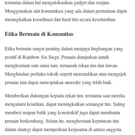
terutama dalam hal mengalokasikan gadget dan senjata.
Menggunakan alat komunikasi yang ada dalam permainan dapat
meningkatkan koordinasi dan hasil tim secara keseluruhan.
Etika Bermain di Komunitas
Etika bermain sangat penting dalam menjaga lingkungan yang
positif di Rainbow Six Siege. Pemain dianjurkan untuk
menghormati satu sama lain, termasuk rekan tim dan lawan.
Menghindari perilaku toksik seperti meremehkan atau mengejek
pemain lain dapat menciptakan atmosfer yang lebih baik.
Memberikan dukungan kepada rekan tim, terutama saat mereka
mengalami kesulitan, dapat meningkatkan semangat tim. Saling
memberi umpan balik yang konstruktif juga dapat membantu
pemain berkembang. Selain itu, menghormati keputusan tim
dalam strategi dapat memperkuat kerjasama di antara anggota.