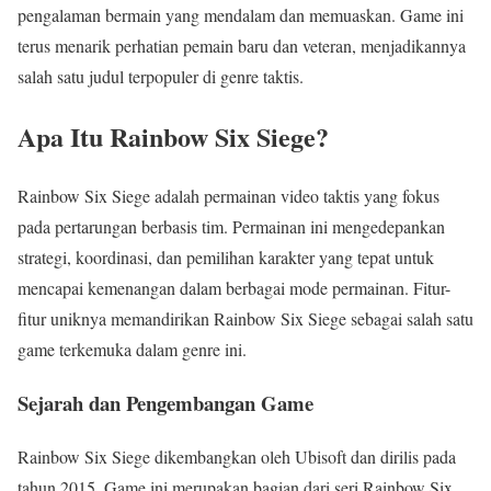
pengalaman bermain yang mendalam dan memuaskan. Game ini
terus menarik perhatian pemain baru dan veteran, menjadikannya
salah satu judul terpopuler di genre taktis.
Apa Itu Rainbow Six Siege?
Rainbow Six Siege adalah permainan video taktis yang fokus
pada pertarungan berbasis tim. Permainan ini mengedepankan
strategi, koordinasi, dan pemilihan karakter yang tepat untuk
mencapai kemenangan dalam berbagai mode permainan. Fitur-
fitur uniknya memandirikan Rainbow Six Siege sebagai salah satu
game terkemuka dalam genre ini.
Sejarah dan Pengembangan Game
Rainbow Six Siege dikembangkan oleh Ubisoft dan dirilis pada
tahun 2015. Game ini merupakan bagian dari seri Rainbow Six