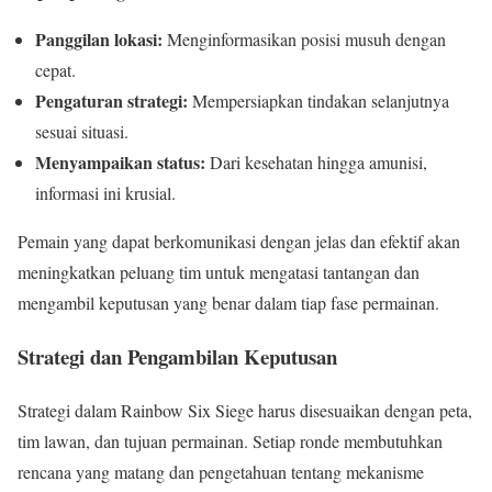
Panggilan lokasi:
Menginformasikan posisi musuh dengan
cepat.
Pengaturan strategi:
Mempersiapkan tindakan selanjutnya
sesuai situasi.
Menyampaikan status:
Dari kesehatan hingga amunisi,
informasi ini krusial.
Pemain yang dapat berkomunikasi dengan jelas dan efektif akan
meningkatkan peluang tim untuk mengatasi tantangan dan
mengambil keputusan yang benar dalam tiap fase permainan.
Strategi dan Pengambilan Keputusan
Strategi dalam Rainbow Six Siege harus disesuaikan dengan peta,
tim lawan, dan tujuan permainan. Setiap ronde membutuhkan
rencana yang matang dan pengetahuan tentang mekanisme