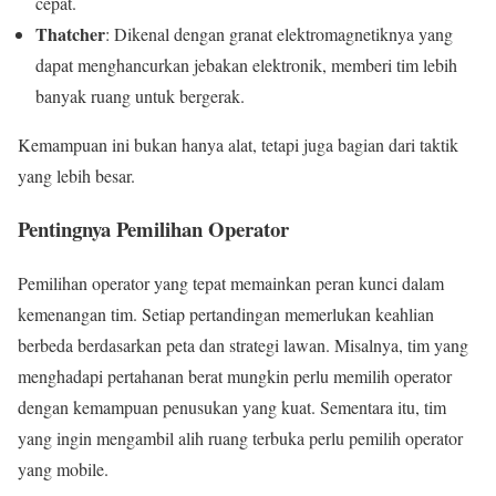
cepat.
Thatcher
: Dikenal dengan granat elektromagnetiknya yang
dapat menghancurkan jebakan elektronik, memberi tim lebih
banyak ruang untuk bergerak.
Kemampuan ini bukan hanya alat, tetapi juga bagian dari taktik
yang lebih besar.
Pentingnya Pemilihan Operator
Pemilihan operator yang tepat memainkan peran kunci dalam
kemenangan tim. Setiap pertandingan memerlukan keahlian
berbeda berdasarkan peta dan strategi lawan. Misalnya, tim yang
menghadapi pertahanan berat mungkin perlu memilih operator
dengan kemampuan penusukan yang kuat. Sementara itu, tim
yang ingin mengambil alih ruang terbuka perlu pemilih operator
yang mobile.