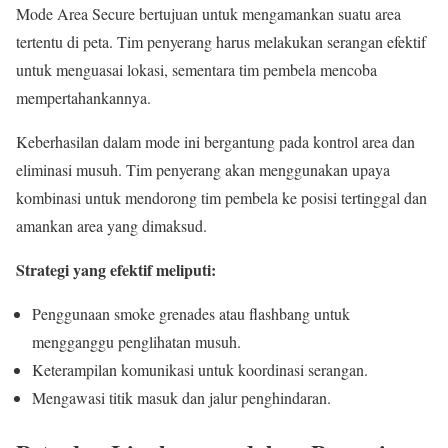
Mode Area Secure bertujuan untuk mengamankan suatu area
tertentu di peta. Tim penyerang harus melakukan serangan efektif
untuk menguasai lokasi, sementara tim pembela mencoba
mempertahankannya.
Keberhasilan dalam mode ini bergantung pada kontrol area dan
eliminasi musuh. Tim penyerang akan menggunakan upaya
kombinasi untuk mendorong tim pembela ke posisi tertinggal dan
amankan area yang dimaksud.
Strategi yang efektif meliputi:
Penggunaan smoke grenades atau flashbang untuk
mengganggu penglihatan musuh.
Keterampilan komunikasi untuk koordinasi serangan.
Mengawasi titik masuk dan jalur penghindaran.