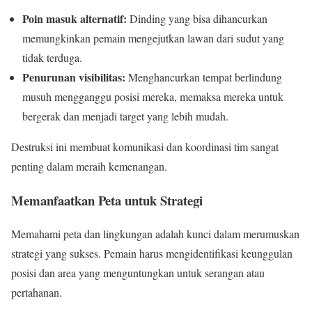
Poin masuk alternatif:
Dinding yang bisa dihancurkan
memungkinkan pemain mengejutkan lawan dari sudut yang
tidak terduga.
Penurunan visibilitas:
Menghancurkan tempat berlindung
musuh mengganggu posisi mereka, memaksa mereka untuk
bergerak dan menjadi target yang lebih mudah.
Destruksi ini membuat komunikasi dan koordinasi tim sangat
penting dalam meraih kemenangan.
Memanfaatkan Peta untuk Strategi
Memahami peta dan lingkungan adalah kunci dalam merumuskan
strategi yang sukses. Pemain harus mengidentifikasi keunggulan
posisi dan area yang menguntungkan untuk serangan atau
pertahanan.