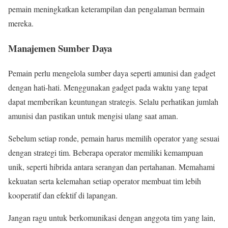
pemain meningkatkan keterampilan dan pengalaman bermain
mereka.
Manajemen Sumber Daya
Pemain perlu mengelola sumber daya seperti amunisi dan gadget
dengan hati-hati. Menggunakan gadget pada waktu yang tepat
dapat memberikan keuntungan strategis. Selalu perhatikan jumlah
amunisi dan pastikan untuk mengisi ulang saat aman.
Sebelum setiap ronde, pemain harus memilih operator yang sesuai
dengan strategi tim. Beberapa operator memiliki kemampuan
unik, seperti hibrida antara serangan dan pertahanan. Memahami
kekuatan serta kelemahan setiap operator membuat tim lebih
kooperatif dan efektif di lapangan.
Jangan ragu untuk berkomunikasi dengan anggota tim yang lain,