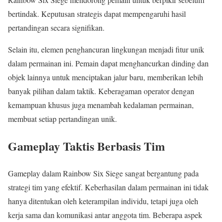
bertindak. Keputusan strategis dapat mempengaruhi hasil
pertandingan secara signifikan.
Selain itu, elemen penghancuran lingkungan menjadi fitur unik
dalam permainan ini. Pemain dapat menghancurkan dinding dan
objek lainnya untuk menciptakan jalur baru, memberikan lebih
banyak pilihan dalam taktik. Keberagaman operator dengan
kemampuan khusus juga menambah kedalaman permainan,
membuat setiap pertandingan unik.
Gameplay Taktis Berbasis Tim
Gameplay dalam Rainbow Six Siege sangat bergantung pada
strategi tim yang efektif. Keberhasilan dalam permainan ini tidak
hanya ditentukan oleh keterampilan individu, tetapi juga oleh
kerja sama dan komunikasi antar anggota tim. Beberapa aspek