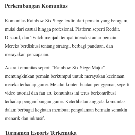
Perkembangan Komunitas
Komunitas Rainbow Six Siege terdiri dari pemain yang beragam,
mulai dari casual hingga profesional. Platform seperti Reddit,
Discord, dan Twitch menjadi tempat interaksi antar pemain.
Mereka berdiskusi tentang strategi, berbagi panduan, dan
merayakan pencapaian.
Acara komunitas seperti “Rainbow Six Siege Major”
memungkinkan pemain berkumpul untuk merayakan kecintaan
mereka terhadap game. Melalui konten buatan penggemar, seperti
video tutorial dan fan art, komunitas ini terus berkontribusi
terhadap pengembangan game. Keterlibatan anggota komunitas
dalam berbagai kegiatan membuat pengalaman bermain semakin
menarik dan inklusif.
Turnamen Esports Terkemuka