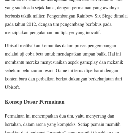
yang sudah ada sejak lama, dengan permainan yang awalnya
berbasis taktik militer. Pengembangan Rainbow Six Siege dimulai
pada tahun 2012, dengan tim pengembang berfokus pada
menciptakan pengalaman multiplayer yang inovatif.
Ubisoft melibatkan komunitas dalam proses pengembangan
melalui uji coba beta untuk mendapatkan umpan balik. Hal ini
membantu mereka menyesuaikan aspek gameplay dan mekanik
sebelum peluncuran resmi. Game ini terus diperbarui dengan
konten baru dan perbaikan berkat dukungan berkelanjutan dari
Ubisoft.
Konsep Dasar Permainan
Permainan ini menempatkan dua tim, yaitu menyerang dan
bertahan, dalam arena yang kompleks. Setiap pemain memilih
karakter dari berbagai “operator” yang memiliki keahlian dan