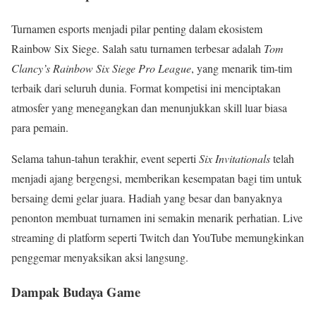
Turnamen esports menjadi pilar penting dalam ekosistem
Rainbow Six Siege. Salah satu turnamen terbesar adalah
Tom
Clancy’s Rainbow Six Siege Pro League
, yang menarik tim-tim
terbaik dari seluruh dunia. Format kompetisi ini menciptakan
atmosfer yang menegangkan dan menunjukkan skill luar biasa
para pemain.
Selama tahun-tahun terakhir, event seperti
Six Invitationals
telah
menjadi ajang bergengsi, memberikan kesempatan bagi tim untuk
bersaing demi gelar juara. Hadiah yang besar dan banyaknya
penonton membuat turnamen ini semakin menarik perhatian. Live
streaming di platform seperti Twitch dan YouTube memungkinkan
penggemar menyaksikan aksi langsung.
Dampak Budaya Game