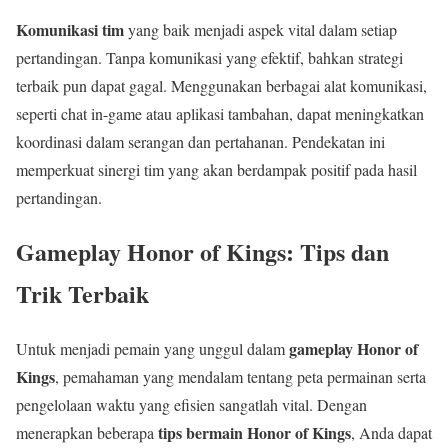
Komunikasi tim
yang baik menjadi aspek vital dalam setiap
pertandingan. Tanpa komunikasi yang efektif, bahkan strategi
terbaik pun dapat gagal. Menggunakan berbagai alat komunikasi,
seperti chat in-game atau aplikasi tambahan, dapat meningkatkan
koordinasi dalam serangan dan pertahanan. Pendekatan ini
memperkuat sinergi tim yang akan berdampak positif pada hasil
pertandingan.
Gameplay Honor of Kings: Tips dan
Trik Terbaik
gameplay Honor of
Untuk menjadi pemain yang unggul dalam
Kings
, pemahaman yang mendalam tentang peta permainan serta
pengelolaan waktu yang efisien sangatlah vital. Dengan
tips bermain Honor of Kings
menerapkan beberapa
, Anda dapat