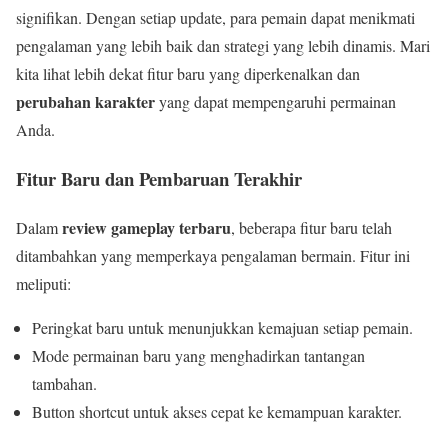
signifikan. Dengan setiap update, para pemain dapat menikmati
pengalaman yang lebih baik dan strategi yang lebih dinamis. Mari
kita lihat lebih dekat fitur baru yang diperkenalkan dan
perubahan karakter
yang dapat mempengaruhi permainan
Anda.
Fitur Baru dan Pembaruan Terakhir
review gameplay terbaru
Dalam
, beberapa fitur baru telah
ditambahkan yang memperkaya pengalaman bermain. Fitur ini
meliputi:
Peringkat baru untuk menunjukkan kemajuan setiap pemain.
Mode permainan baru yang menghadirkan tantangan
tambahan.
Button shortcut untuk akses cepat ke kemampuan karakter.