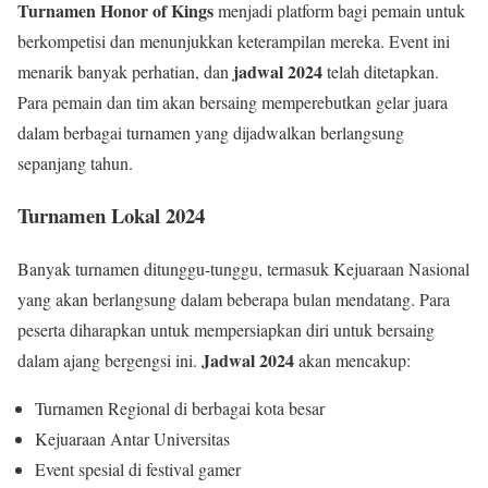
Turnamen Honor of Kings
menjadi platform bagi pemain untuk
berkompetisi dan menunjukkan keterampilan mereka. Event ini
jadwal 2024
menarik banyak perhatian, dan
telah ditetapkan.
Para pemain dan tim akan bersaing memperebutkan gelar juara
dalam berbagai turnamen yang dijadwalkan berlangsung
sepanjang tahun.
Turnamen Lokal 2024
Banyak turnamen ditunggu-tunggu, termasuk Kejuaraan Nasional
yang akan berlangsung dalam beberapa bulan mendatang. Para
peserta diharapkan untuk mempersiapkan diri untuk bersaing
Jadwal 2024
dalam ajang bergengsi ini.
akan mencakup:
Turnamen Regional di berbagai kota besar
Kejuaraan Antar Universitas
Event spesial di festival gamer