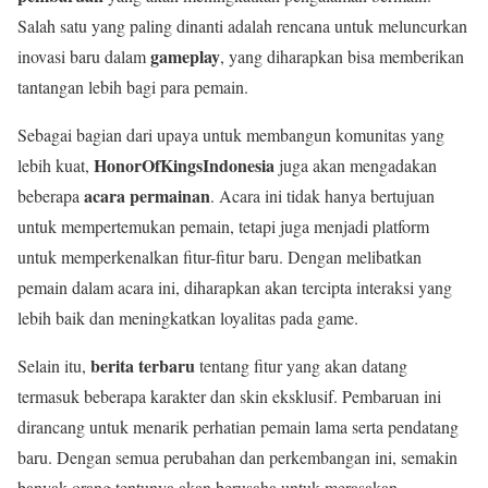
Salah satu yang paling dinanti adalah rencana untuk meluncurkan
gameplay
inovasi baru dalam
, yang diharapkan bisa memberikan
tantangan lebih bagi para pemain.
Sebagai bagian dari upaya untuk membangun komunitas yang
HonorOfKingsIndonesia
lebih kuat,
juga akan mengadakan
acara permainan
beberapa
. Acara ini tidak hanya bertujuan
untuk mempertemukan pemain, tetapi juga menjadi platform
untuk memperkenalkan fitur-fitur baru. Dengan melibatkan
pemain dalam acara ini, diharapkan akan tercipta interaksi yang
lebih baik dan meningkatkan loyalitas pada game.
berita terbaru
Selain itu,
tentang fitur yang akan datang
termasuk beberapa karakter dan skin eksklusif. Pembaruan ini
dirancang untuk menarik perhatian pemain lama serta pendatang
baru. Dengan semua perubahan dan perkembangan ini, semakin
banyak orang tentunya akan berusaha untuk merasakan