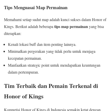
Tips Menguasai Map Permainan
Memahami setiap sudut map adalah kunci sukses dalam Honor of
tips map permainan
Kings. Berikut adalah beberapa
yang bisa
diterapkan:
Kenali lokasi buff dan item penting lainnya.
Minimalkan pergerakan yang tidak perlu untuk menjaga
kecepatan permainan.
Manfaatkan strategic point untuk mendapatkan keuntungan
dalam pertempuran.
Tim Terbaik dan Pemain Terkenal di
Honor of Kings
Kompetisi Honor of Kings di Indonesia semakin ketat dengan