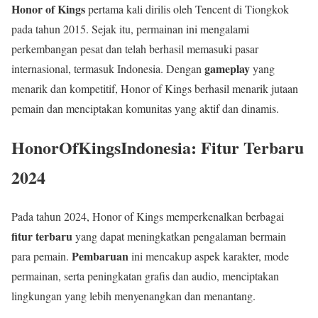
Honor of Kings
pertama kali dirilis oleh Tencent di Tiongkok
pada tahun 2015. Sejak itu, permainan ini mengalami
perkembangan pesat dan telah berhasil memasuki pasar
gameplay
internasional, termasuk Indonesia. Dengan
yang
menarik dan kompetitif, Honor of Kings berhasil menarik jutaan
pemain dan menciptakan komunitas yang aktif dan dinamis.
HonorOfKingsIndonesia: Fitur Terbaru
2024
Pada tahun 2024, Honor of Kings memperkenalkan berbagai
fitur terbaru
yang dapat meningkatkan pengalaman bermain
Pembaruan
para pemain.
ini mencakup aspek karakter, mode
permainan, serta peningkatan grafis dan audio, menciptakan
lingkungan yang lebih menyenangkan dan menantang.