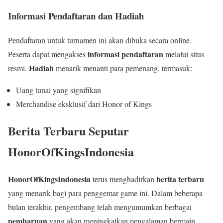
Informasi Pendaftaran dan Hadiah
Pendaftaran untuk turnamen ini akan dibuka secara online.
informasi pendaftaran
Peserta dapat mengakses
melalui situs
Hadiah
resmi.
menarik menanti para pemenang, termasuk:
Uang tunai yang signifikan
Merchandise eksklusif dari Honor of Kings
Berita Terbaru Seputar
HonorOfKingsIndonesia
HonorOfKingsIndonesia
berita terbaru
terus menghadirkan
yang menarik bagi para penggemar game ini. Dalam beberapa
bulan terakhir, pengembang telah mengumumkan berbagai
pembaruan
yang akan meningkatkan pengalaman bermain.