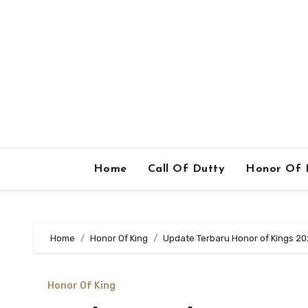
Home
Call Of Dutty
Honor Of 
Home
Honor Of King
Update Terbaru Honor of Kings 2
Honor Of King