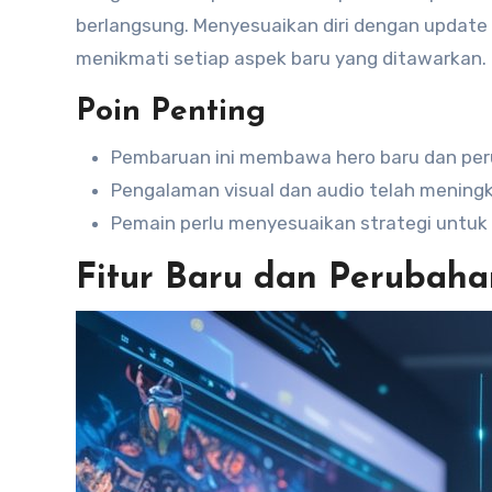
berlangsung. Menyesuaikan diri dengan update 
menikmati setiap aspek baru yang ditawarkan.
Poin Penting
Pembaruan ini membawa hero baru dan peru
Pengalaman visual dan audio telah meningk
Pemain perlu menyesuaikan strategi untuk
Fitur Baru dan Perubah