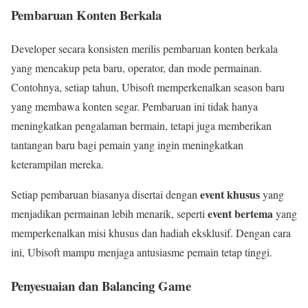
Pembaruan Konten Berkala
Developer secara konsisten merilis pembaruan konten berkala
yang mencakup peta baru, operator, dan mode permainan.
Contohnya, setiap tahun, Ubisoft memperkenalkan season baru
yang membawa konten segar. Pembaruan ini tidak hanya
meningkatkan pengalaman bermain, tetapi juga memberikan
tantangan baru bagi pemain yang ingin meningkatkan
keterampilan mereka.
event khusus
Setiap pembaruan biasanya disertai dengan
yang
event bertema
menjadikan permainan lebih menarik, seperti
yang
memperkenalkan misi khusus dan hadiah eksklusif. Dengan cara
ini, Ubisoft mampu menjaga antusiasme pemain tetap tinggi.
Penyesuaian dan Balancing Game