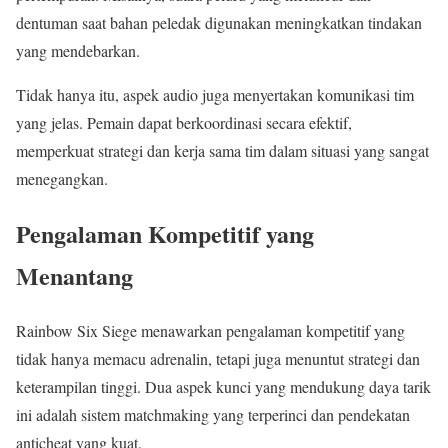
dentuman saat bahan peledak digunakan meningkatkan tindakan
yang mendebarkan.
Tidak hanya itu, aspek audio juga menyertakan komunikasi tim
yang jelas. Pemain dapat berkoordinasi secara efektif,
memperkuat strategi dan kerja sama tim dalam situasi yang sangat
menegangkan.
Pengalaman Kompetitif yang
Menantang
Rainbow Six Siege menawarkan pengalaman kompetitif yang
tidak hanya memacu adrenalin, tetapi juga menuntut strategi dan
keterampilan tinggi. Dua aspek kunci yang mendukung daya tarik
ini adalah sistem matchmaking yang terperinci dan pendekatan
anticheat yang kuat.