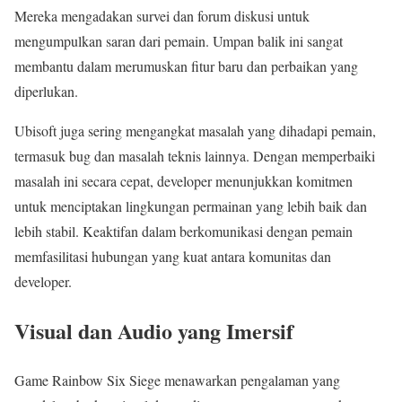
Mereka mengadakan survei dan forum diskusi untuk
mengumpulkan saran dari pemain. Umpan balik ini sangat
membantu dalam merumuskan fitur baru dan perbaikan yang
diperlukan.
Ubisoft juga sering mengangkat masalah yang dihadapi pemain,
termasuk bug dan masalah teknis lainnya. Dengan memperbaiki
masalah ini secara cepat, developer menunjukkan komitmen
untuk menciptakan lingkungan permainan yang lebih baik dan
lebih stabil. Keaktifan dalam berkomunikasi dengan pemain
memfasilitasi hubungan yang kuat antara komunitas dan
developer.
Visual dan Audio yang Imersif
Game Rainbow Six Siege menawarkan pengalaman yang