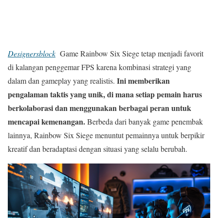
Designersblock
Game Rainbow Six Siege tetap menjadi favorit
di kalangan penggemar FPS karena kombinasi strategi yang
Ini memberikan
dalam dan gameplay yang realistis.
pengalaman taktis yang unik, di mana setiap pemain harus
berkolaborasi dan menggunakan berbagai peran untuk
mencapai kemenangan.
Berbeda dari banyak game penembak
lainnya, Rainbow Six Siege menuntut pemainnya untuk berpikir
kreatif dan beradaptasi dengan situasi yang selalu berubah.