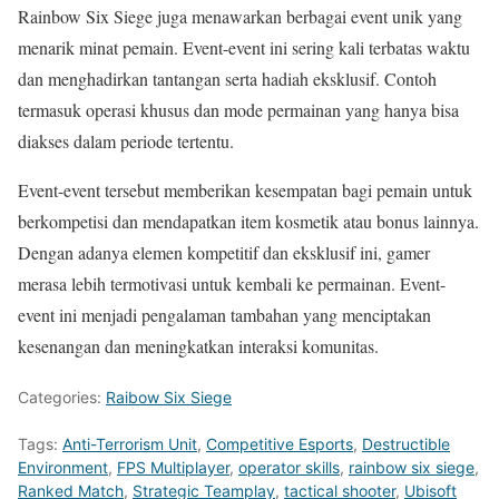
Rainbow Six Siege juga menawarkan berbagai event unik yang
menarik minat pemain. Event-event ini sering kali terbatas waktu
dan menghadirkan tantangan serta hadiah eksklusif. Contoh
termasuk operasi khusus dan mode permainan yang hanya bisa
diakses dalam periode tertentu.
Event-event tersebut memberikan kesempatan bagi pemain untuk
berkompetisi dan mendapatkan item kosmetik atau bonus lainnya.
Dengan adanya elemen kompetitif dan eksklusif ini, gamer
merasa lebih termotivasi untuk kembali ke permainan. Event-
event ini menjadi pengalaman tambahan yang menciptakan
kesenangan dan meningkatkan interaksi komunitas.
Categories:
Raibow Six Siege
Tags:
Anti-Terrorism Unit
,
Competitive Esports
,
Destructible
Environment
,
FPS Multiplayer
,
operator skills
,
rainbow six siege
,
Ranked Match
,
Strategic Teamplay
,
tactical shooter
,
Ubisoft