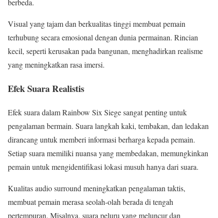
berbeda.
Visual yang tajam dan berkualitas tinggi membuat pemain
terhubung secara emosional dengan dunia permainan. Rincian
kecil, seperti kerusakan pada bangunan, menghadirkan realisme
yang meningkatkan rasa imersi.
Efek Suara Realistis
Efek suara dalam Rainbow Six Siege sangat penting untuk
pengalaman bermain. Suara langkah kaki, tembakan, dan ledakan
dirancang untuk memberi informasi berharga kepada pemain.
Setiap suara memiliki nuansa yang membedakan, memungkinkan
pemain untuk mengidentifikasi lokasi musuh hanya dari suara.
Kualitas audio surround meningkatkan pengalaman taktis,
membuat pemain merasa seolah-olah berada di tengah
pertempuran. Misalnya, suara peluru yang meluncur dan