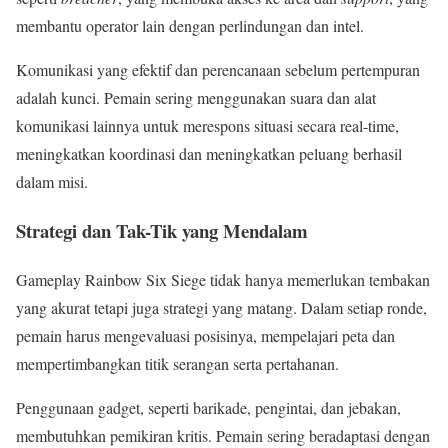
membantu operator lain dengan perlindungan dan intel.
Komunikasi yang efektif dan perencanaan sebelum pertempuran
adalah kunci. Pemain sering menggunakan suara dan alat
komunikasi lainnya untuk merespons situasi secara real-time,
meningkatkan koordinasi dan meningkatkan peluang berhasil
dalam misi.
Strategi dan Tak-Tik yang Mendalam
Gameplay Rainbow Six Siege tidak hanya memerlukan tembakan
yang akurat tetapi juga strategi yang matang. Dalam setiap ronde,
pemain harus mengevaluasi posisinya, mempelajari peta dan
mempertimbangkan titik serangan serta pertahanan.
Penggunaan gadget, seperti barikade, pengintai, dan jebakan,
membutuhkan pemikiran kritis. Pemain sering beradaptasi dengan