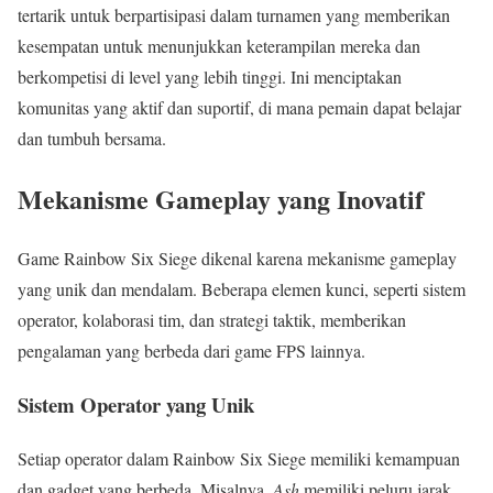
tertarik untuk berpartisipasi dalam turnamen yang memberikan
kesempatan untuk menunjukkan keterampilan mereka dan
berkompetisi di level yang lebih tinggi. Ini menciptakan
komunitas yang aktif dan suportif, di mana pemain dapat belajar
dan tumbuh bersama.
Mekanisme Gameplay yang Inovatif
Game Rainbow Six Siege dikenal karena mekanisme gameplay
yang unik dan mendalam. Beberapa elemen kunci, seperti sistem
operator, kolaborasi tim, dan strategi taktik, memberikan
pengalaman yang berbeda dari game FPS lainnya.
Sistem Operator yang Unik
Setiap operator dalam Rainbow Six Siege memiliki kemampuan
dan gadget yang berbeda. Misalnya,
Ash
memiliki peluru jarak