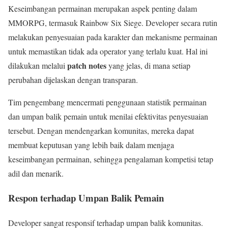
Keseimbangan permainan merupakan aspek penting dalam
MMORPG, termasuk Rainbow Six Siege. Developer secara rutin
melakukan penyesuaian pada karakter dan mekanisme permainan
untuk memastikan tidak ada operator yang terlalu kuat. Hal ini
patch notes
dilakukan melalui
yang jelas, di mana setiap
perubahan dijelaskan dengan transparan.
Tim pengembang mencermati penggunaan statistik permainan
dan umpan balik pemain untuk menilai efektivitas penyesuaian
tersebut. Dengan mendengarkan komunitas, mereka dapat
membuat keputusan yang lebih baik dalam menjaga
keseimbangan permainan, sehingga pengalaman kompetisi tetap
adil dan menarik.
Respon terhadap Umpan Balik Pemain
Developer sangat responsif terhadap umpan balik komunitas.