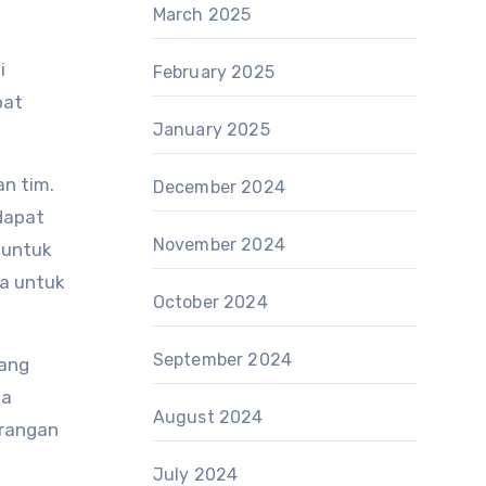
March 2025
i
February 2025
pat
January 2025
an tim.
December 2024
dapat
November 2024
 untuk
ma untuk
October 2024
September 2024
yang
ea
August 2024
erangan
July 2024