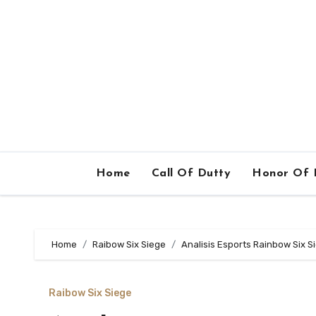
Home
Call Of Dutty
Honor Of 
Home
Raibow Six Siege
Analisis Esports Rainbow Six S
Raibow Six Siege