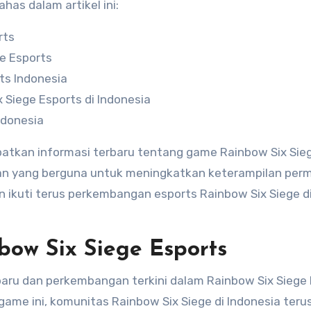
has dalam artikel ini:
rts
e Esports
ts Indonesia
Siege Esports di Indonesia
ndonesia
atkan informasi terbaru tentang game Rainbow Six Sie
an yang berguna untuk meningkatkan keterampilan per
n ikuti terus perkembangan esports Rainbow Six Siege d
bow Six Siege Esports
baru dan perkembangan terkini dalam Rainbow Six Siege
ame ini, komunitas Rainbow Six Siege di Indonesia teru