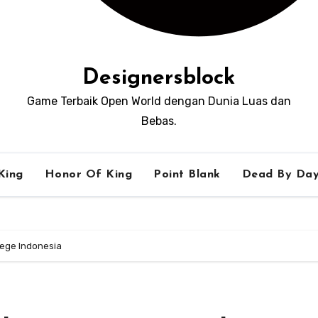
Designersblock
Game Terbaik Open World dengan Dunia Luas dan
Bebas.
King
Honor Of King
Point Blank
Dead By Day
iege Indonesia