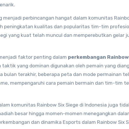
narik.
ang menjadi perbincangan hangat dalam komunitas Rainb
ah peningkatan kualitas dan popularitas tim-tim profesio
egi yang kuat telah muncul dan memperebutkan gelar j
 menjadi faktor penting dalam
perkembangan Rainbow 
n taktik yang dominan digunakan oleh pemain yang dian
a bulan terakhir, beberapa peta dan mode permainan te
ame, mempengaruhi cara pemain bermain dan tim-tim te
 dalam komunitas Rainbow Six Siege di Indonesia juga tida
an hadiah besar hingga momen-momen menegangkan dal
erkembangan dan dinamika Esports dalam Rainbow Six Si