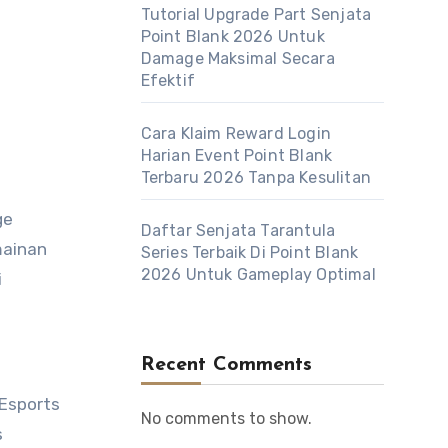
Tutorial Upgrade Part Senjata
Point Blank 2026 Untuk
Damage Maksimal Secara
Efektif
Cara Klaim Reward Login
Harian Event Point Blank
Terbaru 2026 Tanpa Kesulitan
ge
Daftar Senjata Tarantula
mainan
Series Terbaik Di Point Blank
2026 Untuk Gameplay Optimal
i
Recent Comments
 Esports
No comments to show.
s