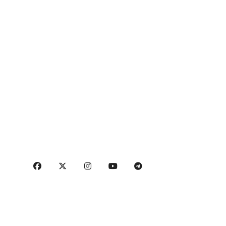
Skip
to
content