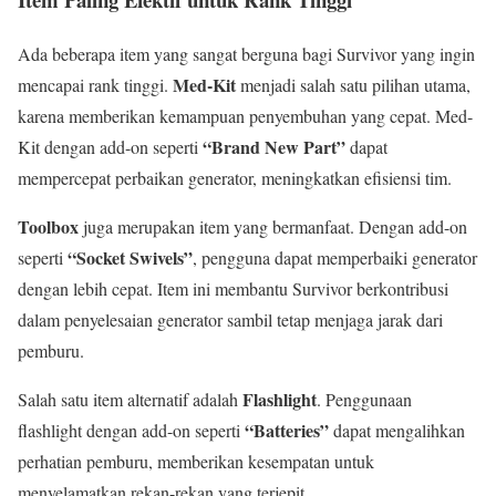
Ada beberapa item yang sangat berguna bagi Survivor yang ingin
Med-Kit
mencapai rank tinggi.
menjadi salah satu pilihan utama,
karena memberikan kemampuan penyembuhan yang cepat. Med-
“Brand New Part”
Kit dengan add-on seperti
dapat
mempercepat perbaikan generator, meningkatkan efisiensi tim.
Toolbox
juga merupakan item yang bermanfaat. Dengan add-on
“Socket Swivels”
seperti
, pengguna dapat memperbaiki generator
dengan lebih cepat. Item ini membantu Survivor berkontribusi
dalam penyelesaian generator sambil tetap menjaga jarak dari
pemburu.
Flashlight
Salah satu item alternatif adalah
. Penggunaan
“Batteries”
flashlight dengan add-on seperti
dapat mengalihkan
perhatian pemburu, memberikan kesempatan untuk
menyelamatkan rekan-rekan yang terjepit.