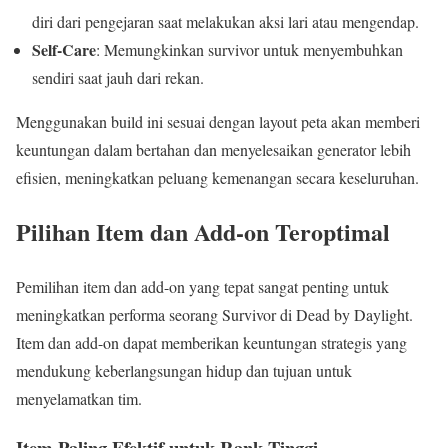
diri dari pengejaran saat melakukan aksi lari atau mengendap.
Self-Care
: Memungkinkan survivor untuk menyembuhkan
sendiri saat jauh dari rekan.
Menggunakan build ini sesuai dengan layout peta akan memberi
keuntungan dalam bertahan dan menyelesaikan generator lebih
efisien, meningkatkan peluang kemenangan secara keseluruhan.
Pilihan Item dan Add-on Teroptimal
Pemilihan item dan add-on yang tepat sangat penting untuk
meningkatkan performa seorang Survivor di Dead by Daylight.
Item dan add-on dapat memberikan keuntungan strategis yang
mendukung keberlangsungan hidup dan tujuan untuk
menyelamatkan tim.
Item Paling Efektif untuk Rank Tinggi