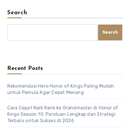
Search
Search
Recent Posts
Rekomendasi Hero Honor of Kings Paling Mudah
untuk Pemula Agar Cepat Menang
Cara Cepat Naik Rank ke Grandmaster di Honor of
Kings Season 10: Panduan Lengkap dan Strategi
Terbaru untuk Sukses di 2026