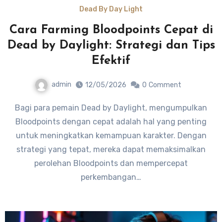
Dead By Day Light
Cara Farming Bloodpoints Cepat di
Dead by Daylight: Strategi dan Tips
Efektif
admin
12/05/2026
0
Comment
Bagi para pemain Dead by Daylight, mengumpulkan
Bloodpoints dengan cepat adalah hal yang penting
untuk meningkatkan kemampuan karakter. Dengan
strategi yang tepat, mereka dapat memaksimalkan
perolehan Bloodpoints dan mempercepat
perkembangan…