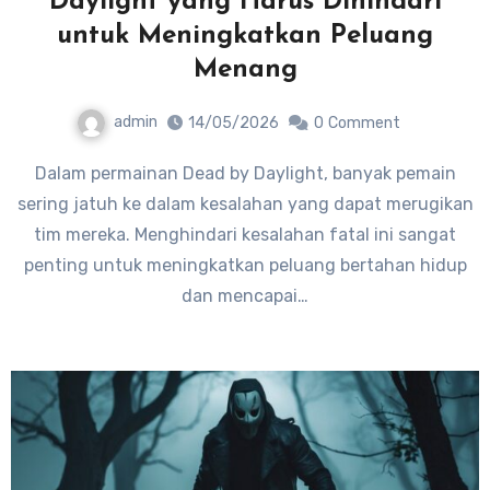
Daylight yang Harus Dihindari
untuk Meningkatkan Peluang
Menang
admin
14/05/2026
0
Comment
Dalam permainan Dead by Daylight, banyak pemain
sering jatuh ke dalam kesalahan yang dapat merugikan
tim mereka. Menghindari kesalahan fatal ini sangat
penting untuk meningkatkan peluang bertahan hidup
dan mencapai…