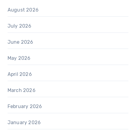
August 2026
July 2026
June 2026
May 2026
April 2026
March 2026
February 2026
January 2026