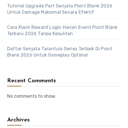
Tutorial Upgrade Part Senjata Point Blank 2026
Untuk Damage Maksimal Secara Efektif
Cara Klaim Reward Login Harian Event Point Blank
Terbaru 2026 Tanpa Kesulitan
Daftar Senjata Tarantula Series Terbaik Di Point
Blank 2026 Untuk Gameplay Optimal
Recent Comments
No comments to show.
Archives