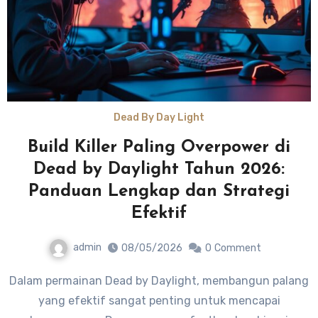
Dead By Day Light
Build Killer Paling Overpower di
Dead by Daylight Tahun 2026:
Panduan Lengkap dan Strategi
Efektif
admin
08/05/2026
0
Comment
Dalam permainan Dead by Daylight, membangun palang
yang efektif sangat penting untuk mencapai