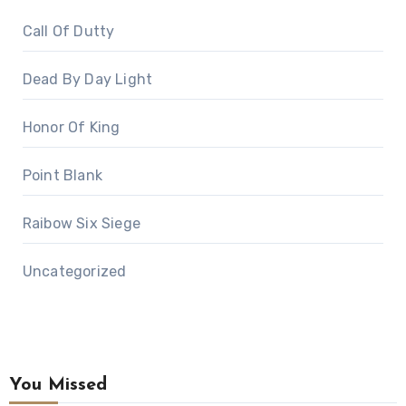
Call Of Dutty
Dead By Day Light
Honor Of King
Point Blank
Raibow Six Siege
Uncategorized
You Missed