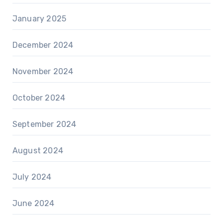
January 2025
December 2024
November 2024
October 2024
September 2024
August 2024
July 2024
June 2024