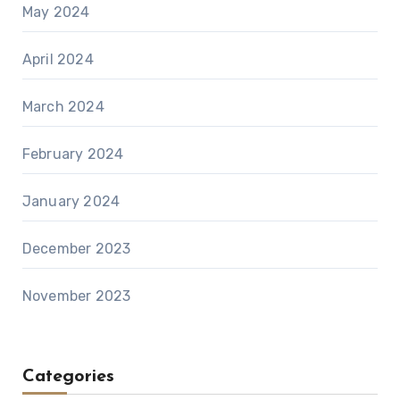
May 2024
April 2024
March 2024
February 2024
January 2024
December 2023
November 2023
Categories