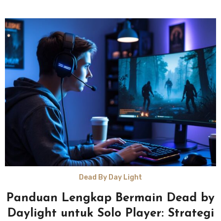
Dead By Day Light
Panduan Lengkap Bermain Dead by
Daylight untuk Solo Player: Strategi