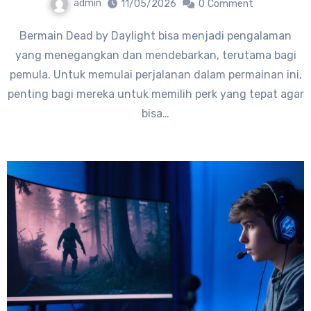
admin
11/05/2026
0
Comment
Bermain Dead by Daylight bisa menjadi pengalaman
yang menegangkan dan mendebarkan, terutama bagi
pemula. Untuk memulai perjalanan dalam permainan ini,
penting bagi mereka untuk memilih perk yang tepat agar
bisa…