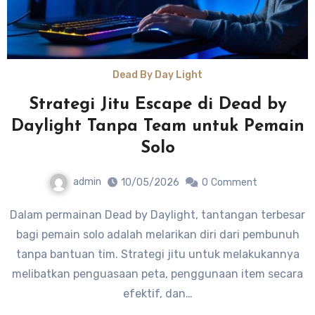
Dead By Day Light
Strategi Jitu Escape di Dead by
Daylight Tanpa Team untuk Pemain
Solo
admin
10/05/2026
0
Comment
Dalam permainan Dead by Daylight, tantangan terbesar
bagi pemain solo adalah melarikan diri dari pembunuh
tanpa bantuan tim. Strategi jitu untuk melakukannya
melibatkan penguasaan peta, penggunaan item secara
efektif, dan…