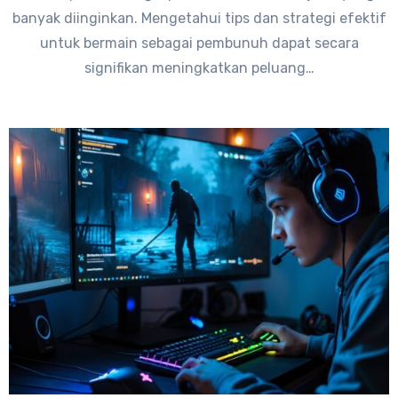
banyak diinginkan. Mengetahui tips dan strategi efektif
untuk bermain sebagai pembunuh dapat secara
signifikan meningkatkan peluang…