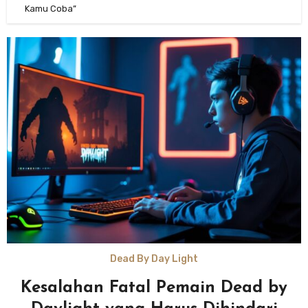
Kamu Coba”
Dead By Day Light
Kesalahan Fatal Pemain Dead by