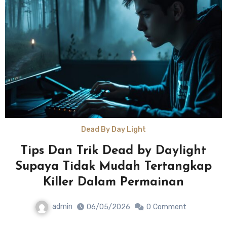
Dead By Day Light
Tips Dan Trik Dead by Daylight
Supaya Tidak Mudah Tertangkap
Killer Dalam Permainan
admin
06/05/2026
0
Comment