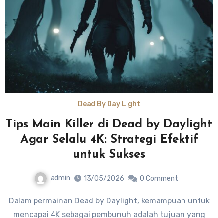
Dead By Day Light
Tips Main Killer di Dead by Daylight
Agar Selalu 4K: Strategi Efektif
untuk Sukses
admin
13/05/2026
0
Comment
Dalam permainan Dead by Daylight, kemampuan untuk
mencapai 4K sebagai pembunuh adalah tujuan yang