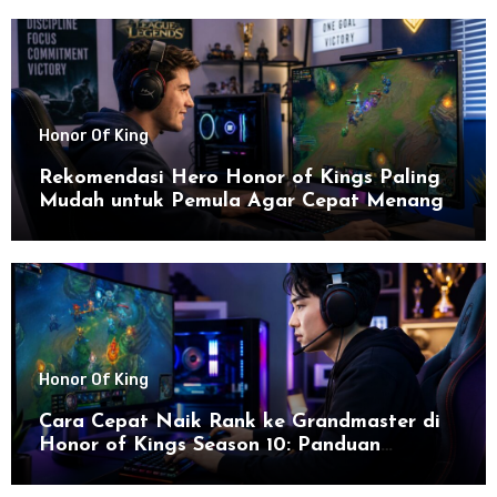
Honor Of King
Rekomendasi Hero Honor of Kings Paling
Mudah untuk Pemula Agar Cepat Menang
Honor Of King
Cara Cepat Naik Rank ke Grandmaster di
Honor of Kings Season 10: Panduan
Lengkap dan Strategi Terbaru untuk Sukses
di 2026