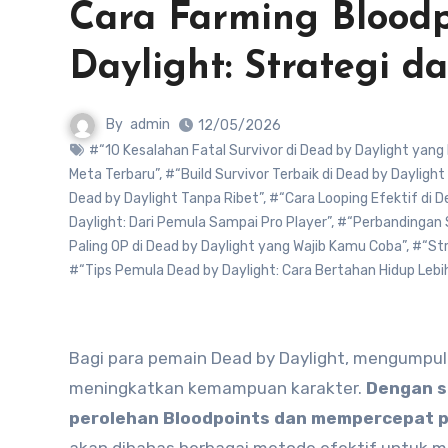
Cara Farming Bloodp
Daylight: Strategi da
By
admin
12/05/2026
#“10 Kesalahan Fatal Survivor di Dead by Daylight yang 
Meta Terbaru”
,
#“Build Survivor Terbaik di Dead by Dayligh
Dead by Daylight Tanpa Ribet”
,
#“Cara Looping Efektif di De
Daylight: Dari Pemula Sampai Pro Player”
,
#“Perbandingan S
Paling OP di Dead by Daylight yang Wajib Kamu Coba”
,
#“Str
#“Tips Pemula Dead by Daylight: Cara Bertahan Hidup Lebih 
Bagi para pemain Dead by Daylight, mengumpulkan Bloodpoints dengan cepat adalah hal yang penting untuk
meningkatkan kemampuan karakter.
Dengan s
perolehan Bloodpoints dan mempercepat p