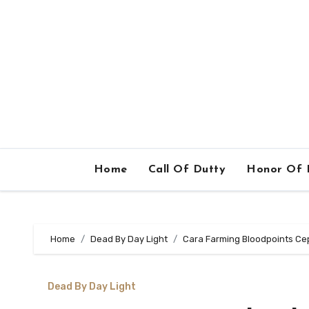
Home
Call Of Dutty
Honor Of 
Home
Dead By Day Light
Cara Farming Bloodpoints Cepa
Dead By Day Light