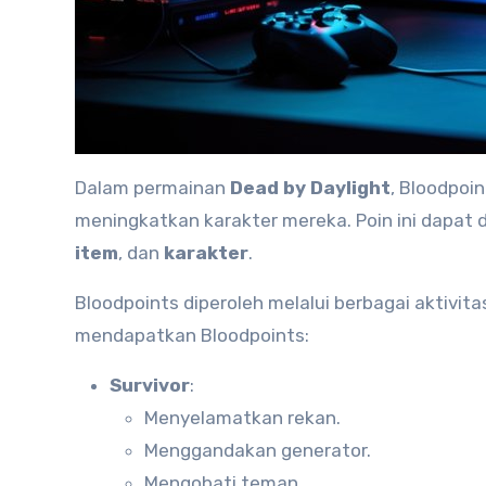
Dalam permainan
Dead by Daylight
, Bloodpoi
meningkatkan karakter mereka. Poin ini dapa
item
, dan
karakter
.
Bloodpoints diperoleh melalui berbagai aktivit
mendapatkan Bloodpoints:
Survivor
:
Menyelamatkan rekan.
Menggandakan generator.
Mengobati teman.