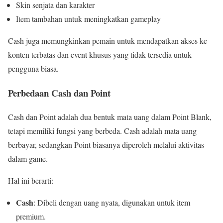
Skin senjata dan karakter
Item tambahan untuk meningkatkan gameplay
Cash juga memungkinkan pemain untuk mendapatkan akses ke
konten terbatas dan event khusus yang tidak tersedia untuk
pengguna biasa.
Perbedaan Cash dan Point
Cash dan Point adalah dua bentuk mata uang dalam Point Blank,
tetapi memiliki fungsi yang berbeda. Cash adalah mata uang
berbayar, sedangkan Point biasanya diperoleh melalui aktivitas
dalam game.
Hal ini berarti:
Cash
: Dibeli dengan uang nyata, digunakan untuk item
premium.