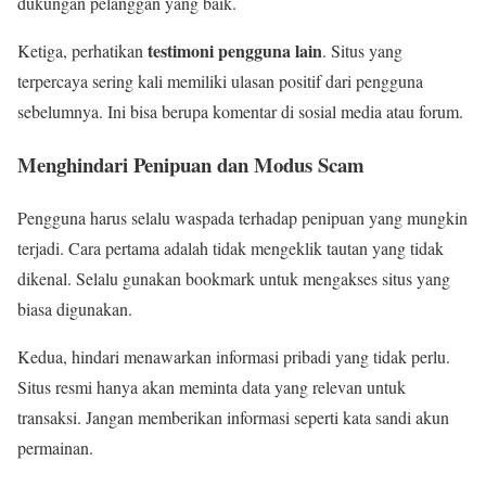
dukungan pelanggan yang baik.
testimoni pengguna lain
Ketiga, perhatikan
. Situs yang
terpercaya sering kali memiliki ulasan positif dari pengguna
sebelumnya. Ini bisa berupa komentar di sosial media atau forum.
Menghindari Penipuan dan Modus Scam
Pengguna harus selalu waspada terhadap penipuan yang mungkin
terjadi. Cara pertama adalah tidak mengeklik tautan yang tidak
dikenal. Selalu gunakan bookmark untuk mengakses situs yang
biasa digunakan.
Kedua, hindari menawarkan informasi pribadi yang tidak perlu.
Situs resmi hanya akan meminta data yang relevan untuk
transaksi. Jangan memberikan informasi seperti kata sandi akun
permainan.