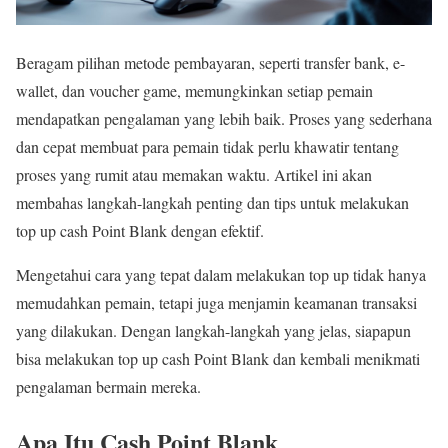
Beragam pilihan metode pembayaran, seperti transfer bank, e-
wallet, dan voucher game, memungkinkan setiap pemain
mendapatkan pengalaman yang lebih baik. Proses yang sederhana
dan cepat membuat para pemain tidak perlu khawatir tentang
proses yang rumit atau memakan waktu. Artikel ini akan
membahas langkah-langkah penting dan tips untuk melakukan
top up cash Point Blank dengan efektif.
Mengetahui cara yang tepat dalam melakukan top up tidak hanya
memudahkan pemain, tetapi juga menjamin keamanan transaksi
yang dilakukan. Dengan langkah-langkah yang jelas, siapapun
bisa melakukan top up cash Point Blank dan kembali menikmati
pengalaman bermain mereka.
Apa Itu Cash Point Blank