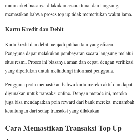
minimarket biasanya dilakukan secara tunai dan langsung,
memastikan bahwa proses top up tidak memerlukan waktu lama.
Kartu Kredit dan Debit
Kartu kredit dan debit menjadi pilihan lain yang efisien.
Pengguna dapat melakukan pembayaran secara langsung melalui
situs resmi. Proses ini biasanya aman dan cepat, dengan verifikasi
yang diperlukan untuk melindungi informasi pengguna.
Pengguna perlu memastikan bahwa kartu mereka aktif dan dapat
digunakan untuk transaksi online. Dengan metode ini, mereka
juga bisa mendapatkan poin reward dari bank mereka, menambah
keuntungan dari setiap transaksi yang dilakukan.
Cara Memastikan Transaksi Top Up