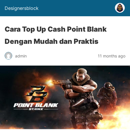
Designersblock
Cara Top Up Cash Point Blank
Dengan Mudah dan Praktis
admin
11 months ago