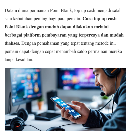
Dalam dunia permainan Point Blank, top up cash menjadi salah
Cara top up cash
satu kebutuhan penting bagi para pemain.
Point Blank dengan mudah dapat dilakukan melalui
berbagai platform pembayaran yang terpercaya dan mudah
diakses.
Dengan pemahaman yang tepat tentang metode ini,
pemain dapat dengan cepat menambah saldo permainan mereka
tanpa kesulitan.