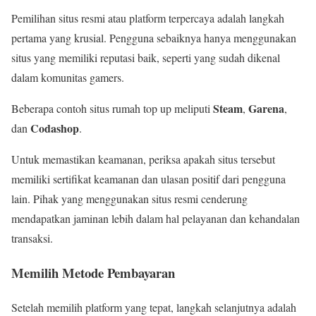
Pemilihan situs resmi atau platform terpercaya adalah langkah
pertama yang krusial. Pengguna sebaiknya hanya menggunakan
situs yang memiliki reputasi baik, seperti yang sudah dikenal
dalam komunitas gamers.
Steam
Garena
Beberapa contoh situs rumah top up meliputi
,
,
Codashop
dan
.
Untuk memastikan keamanan, periksa apakah situs tersebut
memiliki sertifikat keamanan dan ulasan positif dari pengguna
lain. Pihak yang menggunakan situs resmi cenderung
mendapatkan jaminan lebih dalam hal pelayanan dan kehandalan
transaksi.
Memilih Metode Pembayaran
Setelah memilih platform yang tepat, langkah selanjutnya adalah