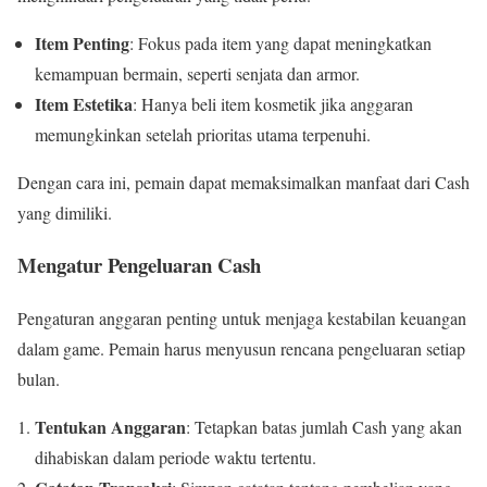
Item Penting
: Fokus pada item yang dapat meningkatkan
kemampuan bermain, seperti senjata dan armor.
Item Estetika
: Hanya beli item kosmetik jika anggaran
memungkinkan setelah prioritas utama terpenuhi.
Dengan cara ini, pemain dapat memaksimalkan manfaat dari Cash
yang dimiliki.
Mengatur Pengeluaran Cash
Pengaturan anggaran penting untuk menjaga kestabilan keuangan
dalam game. Pemain harus menyusun rencana pengeluaran setiap
bulan.
Tentukan Anggaran
: Tetapkan batas jumlah Cash yang akan
dihabiskan dalam periode waktu tertentu.