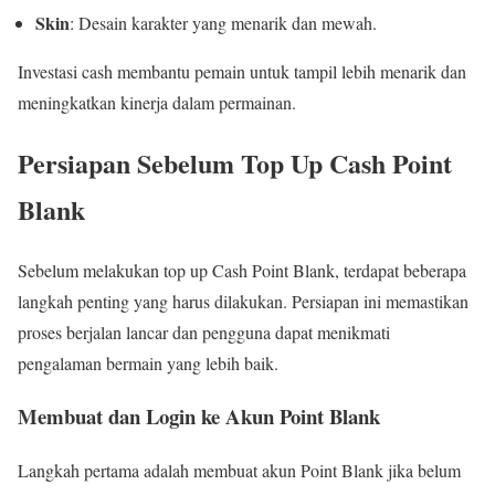
Skin
: Desain karakter yang menarik dan mewah.
Investasi cash membantu pemain untuk tampil lebih menarik dan
meningkatkan kinerja dalam permainan.
Persiapan Sebelum Top Up Cash Point
Blank
Sebelum melakukan top up Cash Point Blank, terdapat beberapa
langkah penting yang harus dilakukan. Persiapan ini memastikan
proses berjalan lancar dan pengguna dapat menikmati
pengalaman bermain yang lebih baik.
Membuat dan Login ke Akun Point Blank
Langkah pertama adalah membuat akun Point Blank jika belum