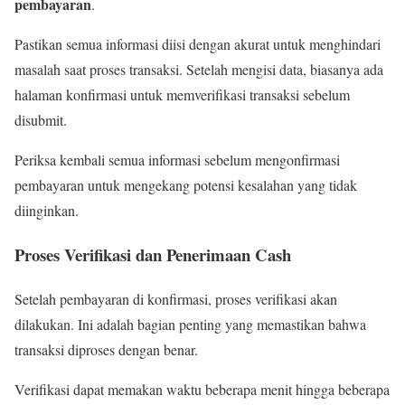
pembayaran
.
Pastikan semua informasi diisi dengan akurat untuk menghindari
masalah saat proses transaksi. Setelah mengisi data, biasanya ada
halaman konfirmasi untuk memverifikasi transaksi sebelum
disubmit.
Periksa kembali semua informasi sebelum mengonfirmasi
pembayaran untuk mengekang potensi kesalahan yang tidak
diinginkan.
Proses Verifikasi dan Penerimaan Cash
Setelah pembayaran di konfirmasi, proses verifikasi akan
dilakukan. Ini adalah bagian penting yang memastikan bahwa
transaksi diproses dengan benar.
Verifikasi dapat memakan waktu beberapa menit hingga beberapa