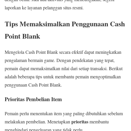
laporkan ke layanan pelanggan situs resmi.
Tips Memaksimalkan Penggunaan Cash
Point Blank
Mengelola Cash Point Blank secara efektif dapat meningkatkan
pengalaman bermain game. Dengan pendekatan yang tepat,
pemain dapat memaksimalkan nilai dari setiap transaksi. Berikut
adalah beberapa tips untuk membantu pemain mengoptimalkan
penggunaan Cash Point Blank.
Prioritas Pembelian Item
Pemain perlu menentukan item yang paling dibutuhkan sebelum
prioritas
melakukan pembelian. Menetapkan
membantu
menghindari pengeluaran yang tidak perlu.