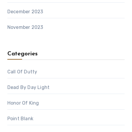
December 2023
November 2023
Categories
Call Of Dutty
Dead By Day Light
Honor Of King
Point Blank