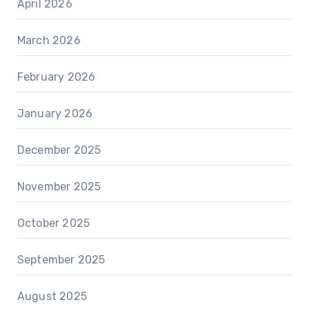
April 2026
March 2026
February 2026
January 2026
December 2025
November 2025
October 2025
September 2025
August 2025