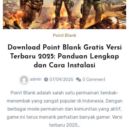
Point Blank
Download Point Blank Gratis Versi
Terbaru 2025: Panduan Lengkap
dan Cara Instalasi
admin
07/09/2025
0
Comment
Point Blank adalah salah satu permainan tembak-
menembak yang sangat populer di Indonesia. Dengan
berbagai mode permainan dan komunitas yang aktif,
game ini terus menarik perhatian banyak gamer. Versi
terbaru 2025…